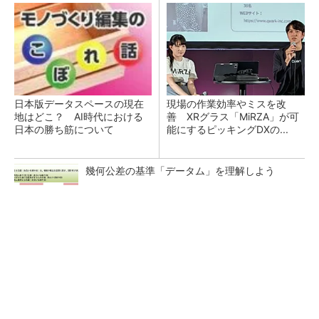
日本版データスペースの現在
現場の作業効率やミスを改
地はどこ？ AI時代における
善 XRグラス「MiRZA」が可
日本の勝ち筋について
能にするピッキングDXの...
幾何公差の基準「データム」を理解しよう
【見城徹×藤田晋】AI時代でも変わらない経営
者の本質
PR(FINCHI on GOETHE)
令和8年熊本地震による工場への影響まとめ