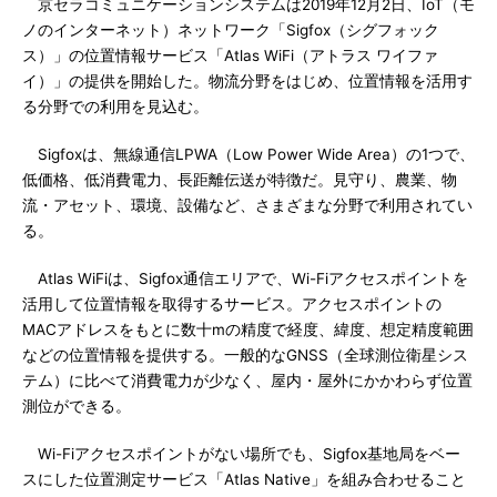
京セラコミュニケーションシステムは2019年12月2日、IoT（モ
ノのインターネット）ネットワーク「Sigfox（シグフォック
ス）」の位置情報サービス「Atlas WiFi（アトラス ワイファ
イ）」の提供を開始した。物流分野をはじめ、位置情報を活用す
る分野での利用を見込む。
Sigfoxは、無線通信LPWA（Low Power Wide Area）の1つで、
低価格、低消費電力、長距離伝送が特徴だ。見守り、農業、物
流・アセット、環境、設備など、さまざまな分野で利用されてい
る。
Atlas WiFiは、Sigfox通信エリアで、Wi-Fiアクセスポイントを
活用して位置情報を取得するサービス。アクセスポイントの
MACアドレスをもとに数十mの精度で経度、緯度、想定精度範囲
などの位置情報を提供する。一般的なGNSS（全球測位衛星シス
テム）に比べて消費電力が少なく、屋内・屋外にかかわらず位置
測位ができる。
Wi-Fiアクセスポイントがない場所でも、Sigfox基地局をベー
スにした位置測定サービス「Atlas Native」を組み合わせること