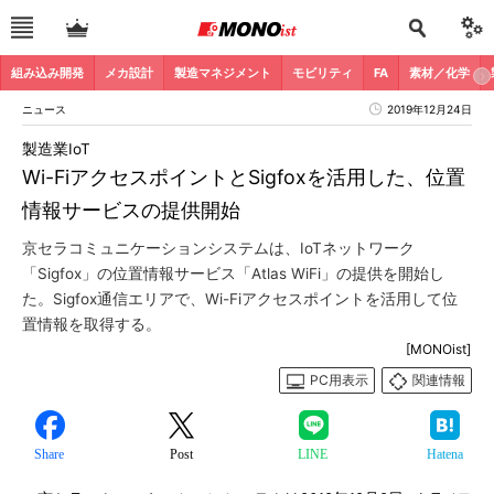
組み込み開発
メカ設計
製造マネジメント
モビリティ
FA
素材／化学
ニュース
2019年12月24日
製造業IoT
Wi-FiアクセスポイントとSigfoxを活用した、位置
情報サービスの提供開始
京セラコミュニケーションシステムは、IoTネットワーク
「Sigfox」の位置情報サービス「Atlas WiFi」の提供を開始し
た。Sigfox通信エリアで、Wi-Fiアクセスポイントを活用して位
置情報を取得する。
[MONOist]
PC用表示
関連情報
Share
Post
LINE
Hatena