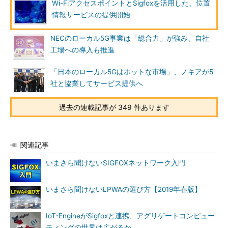
Wi-FiアクセスポイントとSigfoxを活用した、位置
情報サービスの提供開始
NECのローカル5G事業は「総合力」が強み、自社
工場への導入も推進
「日本のローカル5Gはホットな市場」、ノキアが5
社と協業してサービス提供へ
過去の連載記事が 349 件あります
関連記事
いまさら聞けないSIGFOXネットワーク入門
いまさら聞けないLPWAの選び方【2019年春版】
IoT-EngineがSigfoxと連携、アグリゲートコンピュー
ティングの世界は広がるか