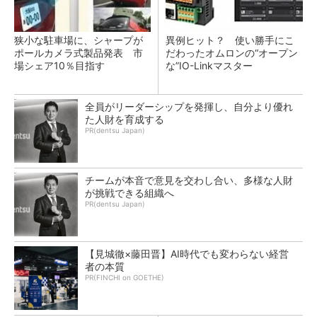
狭小な駐車場に、シャープが
異例ヒット？ 使い勝手にこ
ポールカメラ式製品発表 市
だわったオムロンの“オープン
場シェア10％目指す
な”IO-Linkマスター
全員がリーダーシップを発揮し、自分より優れ
た人財を育成する
PR(dentsu Japan)
チームが本音で意見を交わし合い、多様な人財
が挑戦できる組織へ
PR(dentsu Japan)
【見城徹×藤田晋】AI時代でも変わらない経営
者の本質
PR(FINCHI on GOETHE)