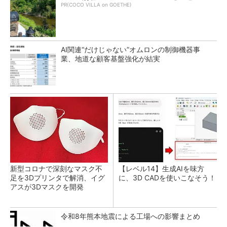
PR(COCO VILLA on GOETHE)
AI関連“だけじゃない”オムロンの制御機器事
業、地道な顧客基盤強化が結実
新型コロナで深刻なマスク不
【レベル14】生成AIを味方
足を3Dプリンタで解消、イグ
に、3D CADを使いこなそう！
アスが3Dマスクを開発
令和8年熊本地震による工場への影響まとめ