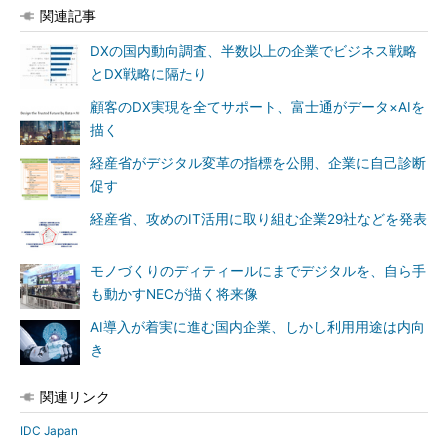
関連記事
DXの国内動向調査、半数以上の企業でビジネス戦略
とDX戦略に隔たり
顧客のDX実現を全てサポート、富士通がデータ×AIを
描く
経産省がデジタル変革の指標を公開、企業に自己診断
促す
経産省、攻めのIT活用に取り組む企業29社などを発表
モノづくりのディティールにまでデジタルを、自ら手
も動かすNECが描く将来像
AI導入が着実に進む国内企業、しかし利用用途は内向
き
関連リンク
IDC Japan