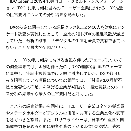
IDC Japanは2019年10月11日、デジタルトランスフォーメーシ
ョン（DX）に取り組む国内のITユーザー企業における、DX推進
の阻害要因についての分析結果を発表した。
DXの決定に関与している課長クラス以上の400人を対象にアン
ケート調査を実施したところ、企業の2割でDXの推進意欲が減退
していた。分析の結果、「デジタルの価値を全員で共有できてい
ない」ことが最大の要因だという。
一方、DXの取り組みにおける困難を伴ったフェーズについて
の調査結果では、困難を伴ったのはDXの理解や計画のフェーズ
に集中し、実証実験以降では大幅に減少していた。DXの取り組
みを阻害している項目についての質問では、「社員のDX理解不
足と受容性の不足」を挙げる企業が4割あり、推進意欲とのクロ
ス分析の結果から最大の阻害要因だと判明した。
これらの調査結果から同社は、ITユーザー企業は全ての従業員
やステークホルダーがデジタルの価値を共有する企業文化へ変革
を急ぐべきと指摘。また、ITサプライヤーは、日本の生産性や国
際競争力を高めるために顧客企業のデジタル文化の浸透、先端IT