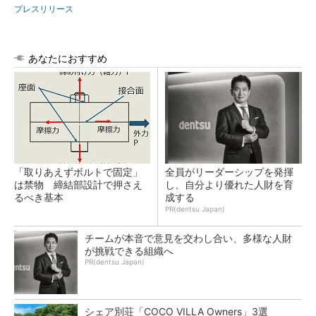
プレスリリース
あなたにおすすめ
「取りあえずボルトで固定」
全員がリーダーシップを発揮
は禁物 締結部設計で押さえ
し、自分より優れた人財を育
るべき基本
成する
PR(dentsu Japan)
チームが本音で意見を交わし合い、多様な人財
が挑戦できる組織へ
PR(dentsu Japan)
シェア別荘「COCO VILLA Owners」3選