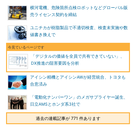
横河電機、危険箇所点検ロボットなどグローバル販
売ライセンス契約を締結
ユニチカが樹脂製品で不適切検査、検査未実施や数
値書き換えで
「デジタルの価値を全員で共有できていない」、
DX推進の阻害要因を分析
アイシン精機とアイシンAWが経営統合、トヨタも
合意済み
「電動化ナンバーワン」のメガサプライヤー誕生、
日立AMSとホンダ系3社で
過去の連載記事が 771 件あります