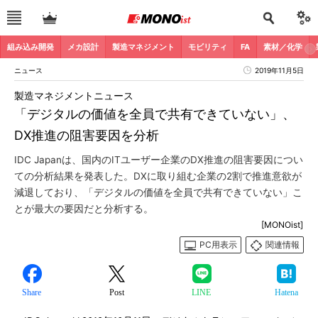
組み込み開発
メカ設計
製造マネジメント
モビリティ
FA
素材／化学
ニュース
2019年11月5日
製造マネジメントニュース
「デジタルの価値を全員で共有できていない」、
DX推進の阻害要因を分析
IDC Japanは、国内のITユーザー企業のDX推進の阻害要因につい
ての分析結果を発表した。DXに取り組む企業の2割で推進意欲が
減退しており、「デジタルの価値を全員で共有できていない」こ
とが最大の要因だと分析する。
[MONOist]
PC用表示
関連情報
Share
Post
LINE
Hatena