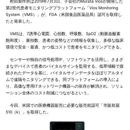
村田製作所は2019年7月3日、子会社のMurata Viosが開発した
第2世代患者モニタリングプラットフォーム「Vios Monitoring
System（VMS）」が、FDA（米国食品医薬品局）認可を取得し
たと発表した。
VMSは、7誘導心電図、心拍数、呼吸数、SpO2（動脈血酸素
飽和度）、脈拍数、患者の姿勢などの情報を収集し、多様な臨床
環境で安全・最適、かつ低コストで患者をモニタリングできる。
センサーや独自の信号処理IP、ソフトウェアを活用し、さまざ
まなデバイスで患者のバイタルサインを監視する。低帯域幅で接
続されたデータを基に、バイタルサインデータをほぼリアルタイ
ムで遠隔モニタリングできる。同プラットフォームの導入によ
り、高価な専用ITネットワーク機器への依存が解消され、ソリュ
ーション全体のコスト削減につながるという。
今回、米国での医療機器販売に必要な販売前認可「市販前届
510（k）」を取得した。