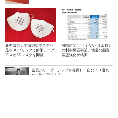
新型コロナで深刻なマスク不
AI関連“だけじゃない”オムロン
足を3Dプリンタで解消、イグ
の制御機器事業、地道な顧客
アスが3Dマスクを開発
基盤強化が結実
全員がリーダーシップを発揮し、自分より優れ
た人財を育成する
PR(dentsu Japan)
【レベル14】生成AIを味方に、3D CADを使い
こなそう！