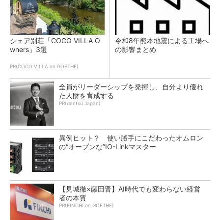
シェア別荘「COCO VILLA O
令和8年熊本地震による工場へ
wners」3選
の影響まとめ
PR(COCO VILLA on GOETHE)
全員がリーダーシップを発揮し、自分より優れ
た人財を育成する
PR(dentsu Japan)
異例ヒット？ 使い勝手にこだわったオムロン
の“オープンな”IO-Linkマスター
【見城徹×藤田晋】AI時代でも変わらない経営
者の本質
PR(FINCHI on GOETHE)