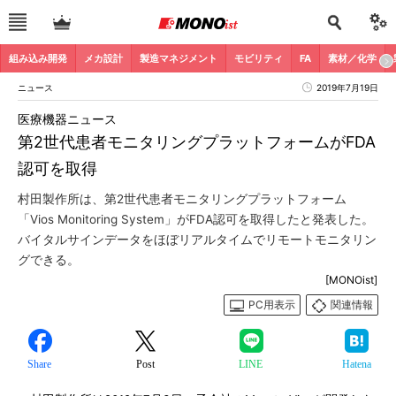
組み込み開発
メカ設計
製造マネジメント
モビリティ
FA
素材／化学
ニュース
2019年7月19日
医療機器ニュース
第2世代患者モニタリングプラットフォームがFDA
認可を取得
村田製作所は、第2世代患者モニタリングプラットフォーム
「Vios Monitoring System」がFDA認可を取得したと発表した。
バイタルサインデータをほぼリアルタイムでリモートモニタリン
グできる。
[MONOist]
PC用表示
関連情報
Share
Post
LINE
Hatena