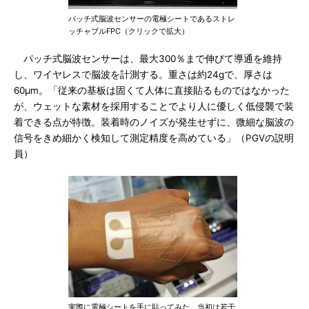
パッチ式脳波センサーの電極シートであるストレ
ッチャブルFPC（クリックで拡大）
パッチ式脳波センサーは、最大300％まで伸びて導通を維持
し、ワイヤレスで脳波を計測する。重さは約24gで、厚さは
60μm。「従来の基板は固くて人体に直接貼るものではなかった
が、ウェットな素材を採用することでより人に優しく低侵襲で装
着できる点が特徴。装着時のノイズが発生せずに、微細な脳波の
信号をきめ細かく検知して測定精度を高めている」（PGVの説明
員）
実際に電極シートを手に貼ってみた。当初は若干