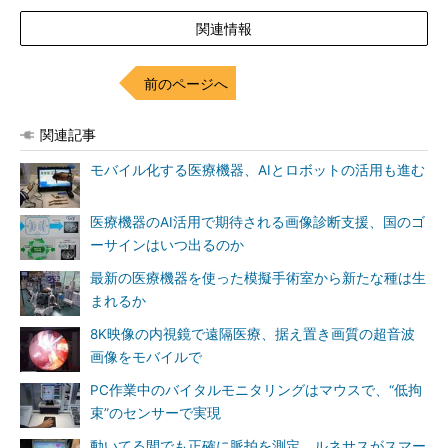
関連情報
前のページへ
関連記事
モバイル化する医療機器、AIとロボットの活用も進む
医療機器のAI活用で期待される画像診断支援、国のゴ
ーサインはいつ出るのか
最新の医療機器を使った模擬手術室から新たな種は生
まれるか
8K映像の内視鏡で遠隔医療、据え置き画質の超音波
画像をモバイルで
PC作業中のバイタルモニタリングはマウスで、“低拘
束”のセンサーで実現
動いてる間でも正確に脈拍を測定、ルネサスがスマー