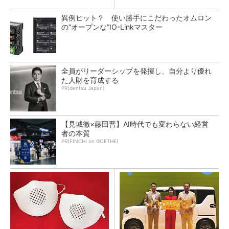
異例ヒット？ 使い勝手にこだわったオムロン
の“オープンな”IO-Linkマスター
全員がリーダーシップを発揮し、自分より優れ
た人財を育成する
PR(dentsu Japan)
【見城徹×藤田晋】AI時代でも変わらない経営
者の本質
PR(FINCHI on GOETHE)