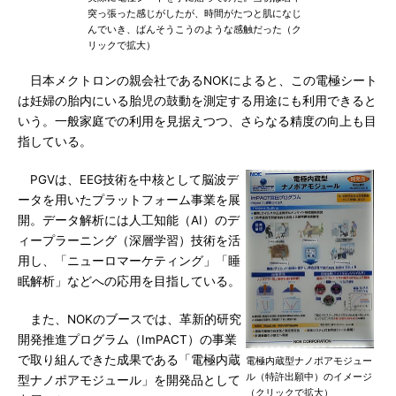
突っ張った感じがしたが、時間がたつと肌になじ
んでいき、ばんそうこうのような感触だった（ク
リックで拡大）
日本メクトロンの親会社であるNOKによると、この電極シート
は妊婦の胎内にいる胎児の鼓動を測定する用途にも利用できると
いう。一般家庭での利用を見据えつつ、さらなる精度の向上も目
指している。
PGVは、EEG技術を中核として脳波デ
ータを用いたプラットフォーム事業を展
開。データ解析には人工知能（AI）のデ
ィープラーニング（深層学習）技術を活
用し、「ニューロマーケティング」「睡
眠解析」などへの応用を目指している。
また、NOKのブースでは、革新的研究
開発推進プログラム（ImPACT）の事業
で取り組んできた成果である「電極内蔵
電極内蔵型ナノポアモジュー
ル（特許出願中）のイメージ
型ナノポアモジュール」を開発品として
（クリックで拡大）