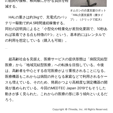
の筋肉や腰椎、椎間板にかかる負担を軽
減する。
オムロンの介護支援ロボット
「HAL介護支援用（腰タイ
HALの重さは約3kgで、充電式のバッ
プ）」（クリックで拡大）
テリー駆動で約4.5時間連続稼働する。
同社の説明員によると「小型化や軽量化が差別化要因で、10秒あ
れば装着できる点も特徴の1つ」という。基本的にはレンタルで
の利用を想定している（購入も可能）。
超高齢社会を見据え、医療サービスの提供形態は「病院完結型
医療」から「地域完結型医療」への転換を目指している。今後
は、高齢者を中心とする在宅医療がより重視されることになる。
医療機器もこれからは病院の外となる家庭などで利用されるケー
スも増えている。そのため、簡易かつより高精度な測定機器の開
発が進められている。今回のMEDTEC Japan 2019でもそうした
動きが多く見られた。これからの医療の形に添う傾向といえるだ
ろう。
Copyright © ITmedia, Inc. All Rights Reserved.