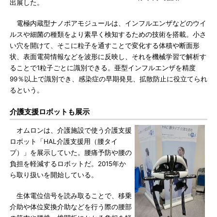
出展した。
電極内蔵型ナノポアモジュールは、インフルエンザなどのウイ
ルスや細菌の種類をより素早く検知するための技術を搭載。小さ
い穴を開けて、そこに粒子を通すことで変化する体積や断面形
状、表面電荷情報などを波形に反映し、それを機械学習で解析す
ることで1粒子ごとに識別できる。亜型インフルエンザを精度
99％以上で識別でき、感染症の早期発見、拡散防止に役立てられ
るという。
介護支援ロボットも展示
オムロンは、介護施設で使う介護支援
ロボット「HAL介護支援用（腰タイ
プ）」を展示していた。腰痛予防や腰の
負担を軽減するロボットだ。2015年か
ら取り扱いを開始している。
生体電位信号を読み取ることで、移乗
介助や体位変換介助などを行う際の腰部