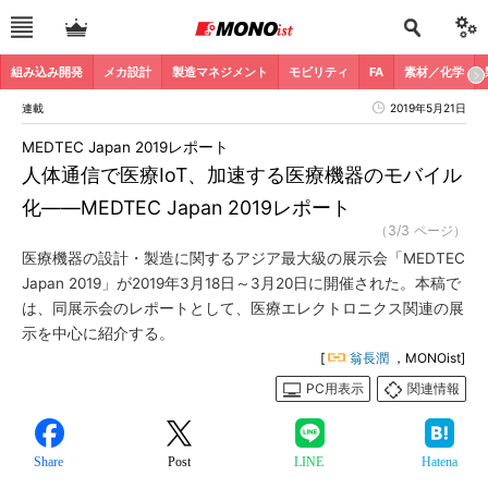
組み込み開発
メカ設計
製造マネジメント
モビリティ
FA
素材／化学
連載
2019年5月21日
MEDTEC Japan 2019レポート
人体通信で医療IoT、加速する医療機器のモバイル
化――MEDTEC Japan 2019レポート
（3/3 ページ）
医療機器の設計・製造に関するアジア最大級の展示会「MEDTEC
Japan 2019」が2019年3月18日～3月20日に開催された。本稿で
は、同展示会のレポートとして、医療エレクトロニクス関連の展
示を中心に紹介する。
[
翁長潤
，MONOist]
PC用表示
関連情報
Share
Post
LINE
Hatena