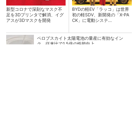
新型コロナで深刻なマスク不
BYDの軽EV「ラッコ」は世界
足を3Dプリンタで解消、イグ
初の軽SDV、新開発の「X-PA
アスが3Dマスクを開発
CK」に電動システ...
ペロブスカイト太陽電池の量産に有効なイン
ク、従来比で1.5倍の性能向上
FINCHI主催「IVS2026」トークセッションが
話題に！
PR(FINCHI on GOETHE)
【レベル14】生成AIを味方に、3D CADを使い
こなそう！