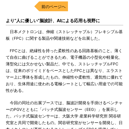
前のページへ
より“人に優しい”脳波計、AIによる応用も視野に
日本メクトロンは、伸縮（ストレッチャブル）フレキシブル基
板（FPC）に関する製品や関連技術などを出展した。
FPCとは、絶縁性を持った柔軟性のある回路基板のこと。薄く
て自在に曲げることができるため、電子機器の小型化や軽量化、
薄型化には欠かせない製品だ。中でも、ストレッチャブルFPC
は、従来のポリイミドをベースとしたFPCとは異なり、エラスト
マー上に導体を形成したもの。伸縮性や柔軟性、通気性に優れて
おり、生体用途に使われる電極シートとして幅広い用途での可能
性がある。
今回の同社の出展ブースでは、脳波計開発を手掛けるベンチャ
ーのPGVとともに「パッチ式脳波センサー（EEG）」を展示し
た。パッチ式脳波センサーは、大阪大学 産業科学研究所 関谷研
究室と共同で開発したもの。関谷研究室がセンサーを開発し、日