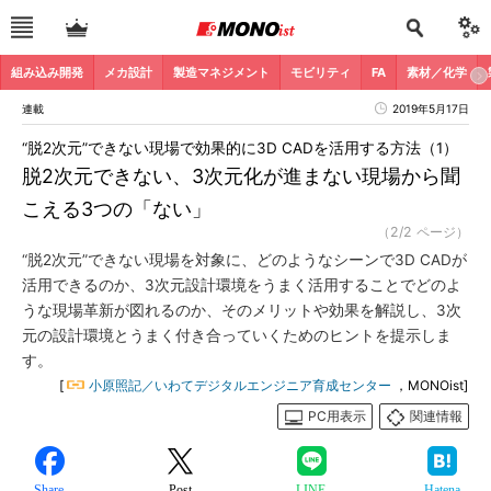
組み込み開発
メカ設計
製造マネジメント
モビリティ
FA
素材／化学
連載
2019年5月17日
“脱2次元”できない現場で効果的に3D CADを活用する方法（1）
脱2次元できない、3次元化が進まない現場から聞
こえる3つの「ない」
（2/2 ページ）
“脱2次元”できない現場を対象に、どのようなシーンで3D CADが
活用できるのか、3次元設計環境をうまく活用することでどのよ
うな現場革新が図れるのか、そのメリットや効果を解説し、3次
元の設計環境とうまく付き合っていくためのヒントを提示しま
す。
[
小原照記／いわてデジタルエンジニア育成センター
，MONOist]
PC用表示
関連情報
Share
Post
LINE
Hatena