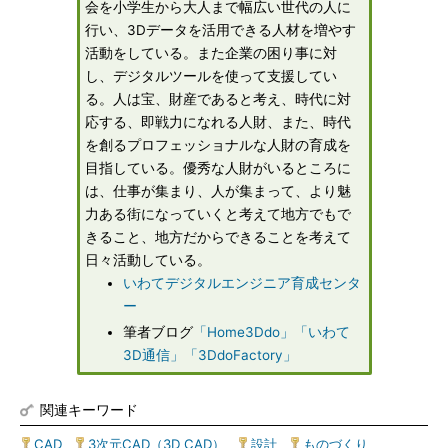
会を小学生から大人まで幅広い世代の人に
行い、3Dデータを活用できる人材を増やす
活動をしている。また企業の困り事に対
し、デジタルツールを使って支援してい
る。人は宝、財産であると考え、時代に対
応する、即戦力になれる人財、また、時代
を創るプロフェッショナルな人財の育成を
目指している。優秀な人財がいるところに
は、仕事が集まり、人が集まって、より魅
力ある街になっていくと考えて地方でもで
きること、地方だからできることを考えて
日々活動している。
いわてデジタルエンジニア育成センタ
ー
筆者ブログ
「Home3Ddo」
「いわて
3D通信」
「3DdoFactory」
関連キーワード
CAD
|
3次元CAD（3D CAD）
|
設計
|
ものづくり