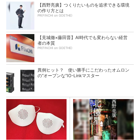
【西野亮廣】つくりたいものを追求できる環境
の作り方とは
PR(FINCHI on GOETHE)
【見城徹×藤田晋】AI時代でも変わらない経営
者の本質
PR(FINCHI on GOETHE)
異例ヒット？ 使い勝手にこだわったオムロン
の“オープンな”IO-Linkマスター