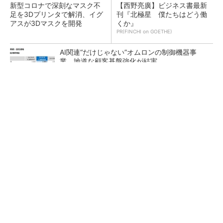
新型コロナで深刻なマスク不
【西野亮廣】ビジネス書最新
足を3Dプリンタで解消、イグ
刊『北極星 僕たちはどう働
アスが3Dマスクを開発
くか』
PR(FINCHI on GOETHE)
AI関連“だけじゃない”オムロンの制御機器事
業、地道な顧客基盤強化が結実
【レベル14】生成AIを味方に、3D CADを使い
こなそう！
「取りあえずボルトで固定」は禁物 締結部設
計で押さえるべき基本