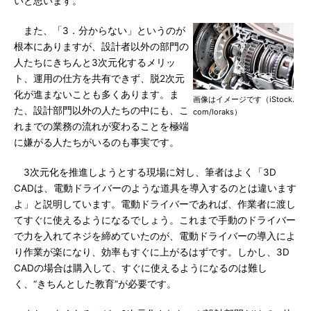
いと思います。
また、「3．分からない」というのが
根本にありますが、設計者以外の部門の
人たちにきちんと3次元化するメリッ
ト、運用の仕方を共有できず、脱2次元
化が進まないことも多くあります。ま
画像はイメージです（iStock.
た、設計部門以外の人たちの中にも、こ
com/loraks）
れまでの業務の流れが変わることを極端
に嫌がる人たちがいるのも事実です。
3次元化を推進しようとする現場に対し、筆者はよく「3D
CADは、電動ドライバーのような道具を導入するのとは違います
よ」と説明しています。電動ドライバーであれば、作業者に渡し
てすぐに使えるようになるでしょう。これまで手動のドライバー
で力を入れてネジを締めていたのが、電動ドライバーの導入によ
り作業が楽になり、効率もすぐに上がるはずです。しかし、3D
CADの場合は購入して、すぐに使えるようになるのは難し
く、“きちんとした教育”が必要です。