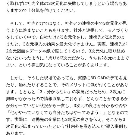
く取れずに社内全体の3次元化に失敗してしまうという場合もあ
りますので十分気を付けてください。
そして、社内だけではなく、社外との連携の中で3次元化が思
うように進まないこともあります。社外と連携して、モノづくり
をしていく中で、自社だけが3次元化をし、連携先が2次元のま
まだと、3次元導入の効果を最大化できません。実際、連携先が
2次元図面をデータや紙で渡してくるので、3次元化に取り組め
ないといったように「周りが2次元だから、うちも2次元のままで
よい」という雰囲気になっていることが多くあります。
しかし、そうした現場であっても、実際に3D CADのデモを見
たり、触れたりすることで、そのメリットに気が付くことがあり
ます。もともと「3．分からない」の状況だったため、3次元に
興味がなかったので情報収集しておらず、どんなことができるか
が分かっていない状況から一変し、3次元の良さが分かるや否や
「他がやっていなくても自分たちはやってみよう！」となるので
す。実際に、連携先の企業にも3次元の良さを伝え、そこから3
次元化が広まっていったという“社内外を巻き込んだ”導入事例も
あります。