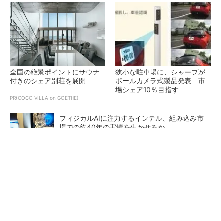
全国の絶景ポイントにサウナ
狭小な駐車場に、シャープが
付きのシェア別荘を展開
ポールカメラ式製品発表 市
場シェア10％目指す
PR(COCO VILLA on GOETHE)
フィジカルAIに注力するインテル、組み込み市
場での約40年の実績を生かせるか
少ないX線や造影剤でも高画質に、心臓カテー
テル向けの新画像技術
ソニーグループはイメージセンサーが過去最高