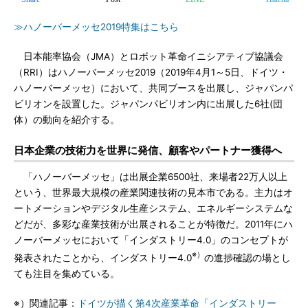
≫ハノーバーメッセ2019特集はこちら
日本能率協会（JMA）とロボット革命イニシアティブ協議会
（RRI）はハノーバーメッセ2019（2019年4月1～5日、ドイツ・
ハノーバーメッセ）において、共同ブースを出展し、ジャパンパ
ビリオンを設置した。ジャパンパビリオン内に出展した6社(団
体）の動向を紹介する。
日本企業の技術力を世界に発信、顧客やパートナー獲得へ
「ハノーバーメッセ」は出展企業6500社、来場者22万人以上
という、世界最大規模の産業関連技術の見本市である。主力はオ
ートメーションやデジタル生産システム、エネルギーシステムな
どだが、多彩な産業技術が出展されることが特徴だ。2011年にハ
ノーバーメッセにおいて「インダストリー4.0」のコンセプトが
※）
発表されたことから、インダストリー4.0
の進捗確認の場とし
ても注目を集めている。
※）関連記事：
ドイツが描く第4次産業革命「インダストリー