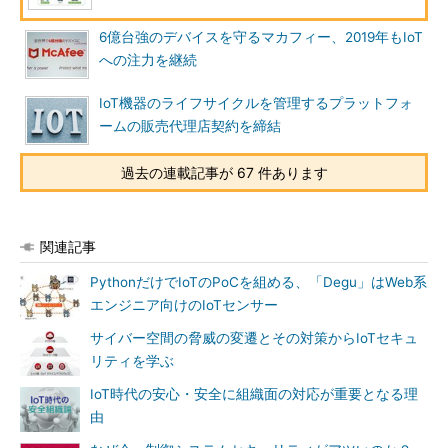
6億台強のデバイスを守るマカフィー、2019年もIoT
への注力を継続
IoT機器のライフサイクルを管理するプラットフォ
ームの販売代理店契約を締結
過去の連載記事が 67 件あります
関連記事
PythonだけでIoTのPoCを組める、「Degu」はWeb系
エンジニア向けのIoTセンサー
サイバー空間の脅威の変遷とその対策からIoTセキュ
リティを学ぶ
IoT時代の安心・安全に組織面の対応が重要となる理
由