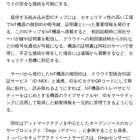
ウドの安全な接続を可能にする。
提供する組み込み型ICチップには、セキュリティ性の高い工場
でIoT機器の個別IDや暗号鍵、証明書といった重要情報を発行す
る。このICチップをIoT機器へ搭載すると、初回起動時に同社サ
ーバが鍵や証明書を配信し、クラウドへの初回接続時からSSLな
どの暗号化通信が可能になる。機器の証明書は同社のサーバで管
理し、不正な接続が発生した場合には遠隔から遮断するなど、セ
キュリティ危機に対応する。
サーバから発行したIoT機器の個別IDは、クラウド型統合ID認
証サービス「ID-NEX」と連携。IDをICタグやQRコードにして商
品に貼付し、読み取れるようにすれば、IoT機器のトレーサビリ
ティーをはじめとする機器のライフサイクルや、IDをマーケティ
ングに活用して取得した顧客情報を一元的に管理できるようにな
る。
同社はアットマークテクノを中心としたオープンソースのセン
サープロジェクト「Degu（デグー）」に参画することも発表。
トッパンセキュアアクティベートサービスは、Deguセンサーに