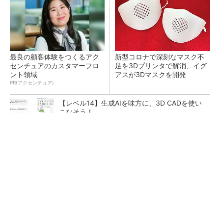
最良の顧客体験をつくるアク
新型コロナで深刻なマスク不
センチュアのカスタマーフロ
足を3Dプリンタで解消、イグ
ント領域
アスが3Dマスクを開発
PR(アクセンチュア)
【レベル14】生成AIを味方に、3D CADを使い
こなそう！
令和8年熊本地震による工場への影響まとめ
狭小な駐車場に、シャープがポールカメラ式製
品発表 市場シェア10％目指す