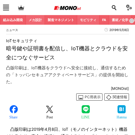
組み込み開発
メカ設計
製造マネジメント
モビリティ
FA
素材／化学
ニュース
2019年5月8日
IoTセキュリティ
暗号鍵や証明書を配信し、IoT機器とクラウドを安
全につなぐサービス
凸版印刷は、IoT機器をクラウドへ安全に接続し、通信するため
の「トッパンセキュアアクティベートサービス」の提供を開始し
た。
[MONOist]
PC用表示
関連情報
Share
Post
LINE
Hatena
凸版印刷は2019年4月8日、IoT（モノのインターネット）機器