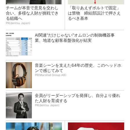
チームが本音で意見を交わし
「取りあえずボルトで固定」
合い、多様な人財が挑戦でき
は禁物 締結部設計で押さえ
る組織へ
るべき基本
PR(dentsu Japan)
AI関連“だけじゃない”オムロンの制御機器事
業、地道な顧客基盤強化が結実
音楽シーンを支えた64年の歴史、このヘッドホ
ンで感じてみて
PR(Marshall Group AB)
全員がリーダーシップを発揮し、自分より優れ
た人財を育成する
PR(dentsu Japan)