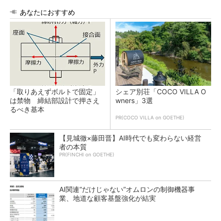
あなたにおすすめ
「取りあえずボルトで固定」
シェア別荘「COCO VILLA O
は禁物 締結部設計で押さえ
wners」3選
るべき基本
PR(COCO VILLA on GOETHE)
【見城徹×藤田晋】AI時代でも変わらない経営
者の本質
PR(FINCHI on GOETHE)
AI関連“だけじゃない”オムロンの制御機器事
業、地道な顧客基盤強化が結実