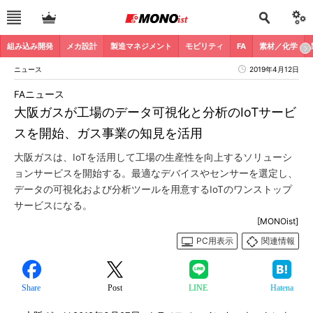
組み込み開発
メカ設計
製造マネジメント
モビリティ
FA
素材／化学
ニュース
2019年4月12日
FAニュース
大阪ガスが工場のデータ可視化と分析のIoTサービ
スを開始、ガス事業の知見を活用
大阪ガスは、IoTを活用して工場の生産性を向上するソリューシ
ョンサービスを開始する。最適なデバイスやセンサーを選定し、
データの可視化および分析ツールを用意するIoTのワンストップ
サービスになる。
[MONOist]
PC用表示
関連情報
Share
Post
LINE
Hatena