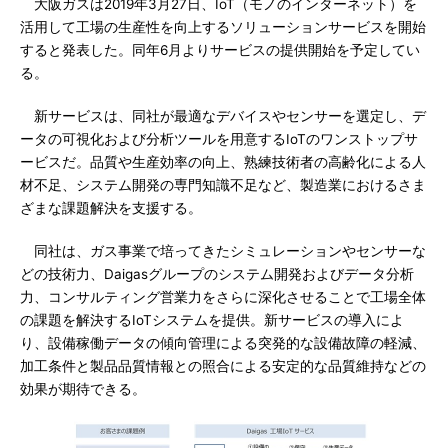
大阪ガスは2019年3月27日、IoT（モノのインターネット）を
活用して工場の生産性を向上するソリューションサービスを開始
すると発表した。同年6月よりサービスの提供開始を予定してい
る。
新サービスは、同社が最適なデバイスやセンサーを選定し、デ
ータの可視化および分析ツールを用意するIoTのワンストップサ
ービスだ。品質や生産効率の向上、熟練技術者の高齢化による人
材不足、システム開発の専門知識不足など、製造業におけるさま
ざまな課題解決を支援する。
同社は、ガス事業で培ってきたシミュレーションやセンサーな
どの技術力、Daigasグループのシステム開発およびデータ分析
力、コンサルティング営業力をさらに深化させることで工場全体
の課題を解決するIoTシステムを提供。新サービスの導入によ
り、設備稼働データの傾向管理による突発的な設備故障の軽減、
加工条件と製品品質情報との照合による安定的な品質維持などの
効果が期待できる。