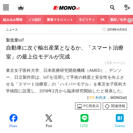
組み込み開発
メカ設計
製造マネジメント
モビリティ
FA
素材／化学
ニュース
2019年4月4日
製造業IoT
自動車に次ぐ輸出産業となるか、「スマート治療
室」の最上位モデルが完成
（1/3 ページ）
東京女子医科大学、日本医療研究開発機構（AMED）、デンソ
ー、日立製作所は、IoTを活用して手術の精度と安全性を向上さ
せる「スマート治療室」の「ハイパーモデル」を東京女子医科大
学病院に設置し、2019年2月から臨床研究開始したと発表した。
[
朴尚洙
，MONOist]
PC用表示
関連情報
Share
Post
LINE
Hatena