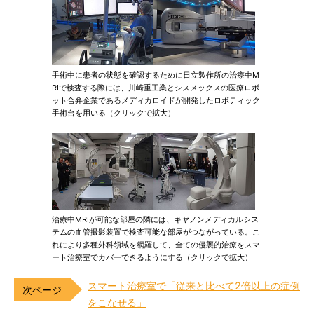
手術中に患者の状態を確認するために日立製作所の治療中M
RIで検査する際には、川崎重工業とシスメックスの医療ロボ
ット合弁企業であるメディカロイドが開発したロボティック
手術台を用いる（クリックで拡大）
治療中MRIが可能な部屋の隣には、キヤノンメディカルシス
テムの血管撮影装置で検査可能な部屋がつながっている。こ
れにより多種外科領域を網羅して、全ての侵襲的治療をスマ
ート治療室でカバーできるようにする（クリックで拡大）
スマート治療室で「従来と比べて2倍以上の症例
をこなせる」