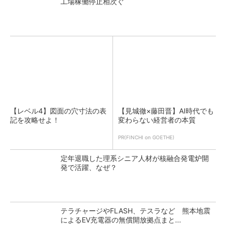
工場稼働停止相次ぐ
【レベル4】図面の穴寸法の表
【見城徹×藤田晋】AI時代でも
記を攻略せよ！
変わらない経営者の本質
PR(FINCHI on GOETHE)
定年退職した理系シニア人材が核融合発電炉開
発で活躍、なぜ？
テラチャージやFLASH、テスラなど 熊本地震
によるEV充電器の無償開放拠点まと...