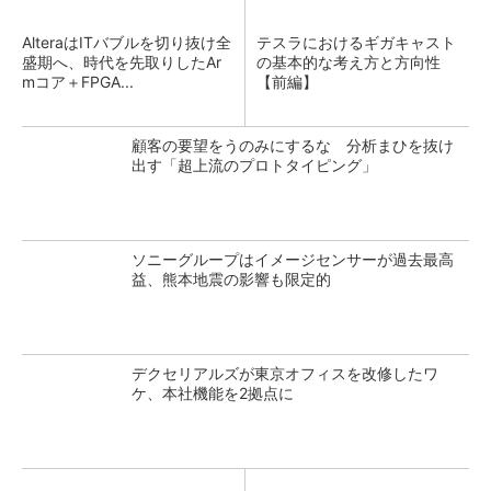
AlteraはITバブルを切り抜け全
テスラにおけるギガキャスト
盛期へ、時代を先取りしたAr
の基本的な考え方と方向性
mコア＋FPGA...
【前編】
顧客の要望をうのみにするな 分析まひを抜け
出す「超上流のプロトタイピング」
ソニーグループはイメージセンサーが過去最高
益、熊本地震の影響も限定的
デクセリアルズが東京オフィスを改修したワ
ケ、本社機能を2拠点に