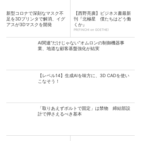
新型コロナで深刻なマスク不
【西野亮廣】ビジネス書最新
足を3Dプリンタで解消、イグ
刊『北極星 僕たちはどう働
アスが3Dマスクを開発
くか』
PR(FINCHI on GOETHE)
AI関連“だけじゃない”オムロンの制御機器事
業、地道な顧客基盤強化が結実
【レベル14】生成AIを味方に、3D CADを使い
こなそう！
「取りあえずボルトで固定」は禁物 締結部設
計で押さえるべき基本