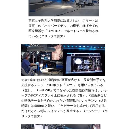
東京女子医科大学病院に設置された「スマート治
療室」の「ハイパーモデル」の様子。ほぼ全ての
医療機器が「OPeLiNK」でネットワーク接続され
ている（クリックで拡大）
術者の前には4K3D顕微鏡の画面が広がる。長時間の手術を
支援するデンソーのロボット「iArmS」も用いられている
（左）。「OPeLiNK」でつながった医療機器の情報は、シャ
ープの8Kディスプレイ上に表示される（右）。X線画像など
の映像データを含めたこれらの情報表示のレイテンシ（遅延
時間）は400msと短い。「ただデータを統合して表示する
だけだと2～3秒のレイテンシが発生する」（デンソー）（ク
リックで拡大）