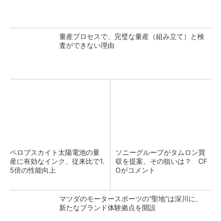
量産プロセスで、完璧な量産（組み立て）と検
査ができない理由
ペロブスカイト太陽電池の量
ソニーグループがタムロン買
産に有効なインク、従来比で1.
収を提案、その狙いは？ CF
5倍の性能向上
Oがコメント
マツダのモータースポーツの“聖地”は深川に、
新たなブランド体験拠点を開設