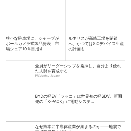
狭小な駐車場に、シャープが
ルネサスが高崎工場を閉鎖
ポールカメラ式製品発表 市
へ、かつてはSiCデバイス生産
場シェア10％目指す
の計画も
全員がリーダーシップを発揮し、自分より優れ
た人財を育成する
PR(dentsu Japan)
BYDの軽EV「ラッコ」は世界初の軽SDV、新開
発の「X-PACK」に電動システ...
なぜ熊本に半導体産業が集まるのか――地震で