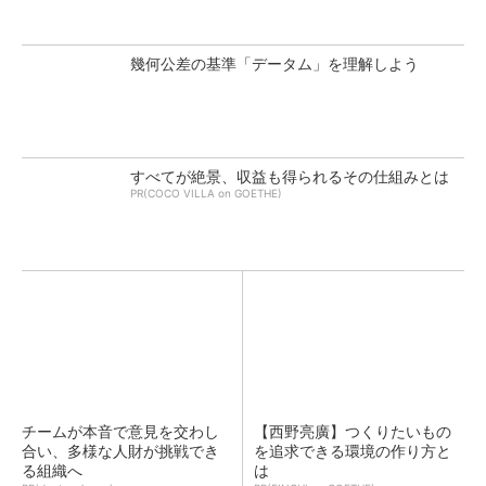
幾何公差の基準「データム」を理解しよう
すべてが絶景、収益も得られるその仕組みとは
PR(COCO VILLA on GOETHE)
チームが本音で意見を交わし
【西野亮廣】つくりたいもの
合い、多様な人財が挑戦でき
を追求できる環境の作り方と
る組織へ
は