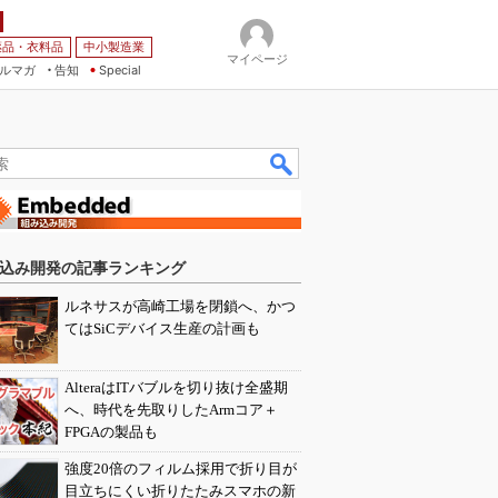
薬品・衣料品
中小製造業
マイページ
ルマガ
告知
Special
込み開発の記事ランキング
ルネサスが高崎工場を閉鎖へ、かつ
てはSiCデバイス生産の計画も
AlteraはITバブルを切り抜け全盛期
へ、時代を先取りしたArmコア＋
FPGAの製品も
強度20倍のフィルム採用で折り目が
目立ちにくい折りたたみスマホの新