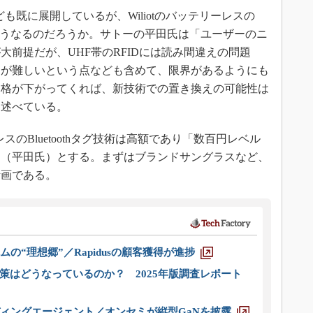
も既に展開しているが、Wiliotのバッテリーレスの
付けはどうなるのだろうか。サトーの平田氏は「ユーザーのニ
前提だが、UHF帯のRFIDには読み間違えの問題
用が難しいという点なども含めて、限界があるようにも
価格が下がってくれば、新技術での置き換えの可能性は
て述べている。
スのBluetoothタグ技術は高額であり「数百円レベル
」（平田氏）とする。まずはブランドサングラスなど、
計画である。
ムの“理想郷”／Rapidusの顧客獲得が進捗
策はどうなっているのか？ 2025年版調査レポート
ディングエージェント／オンセミが縦型GaNを披露