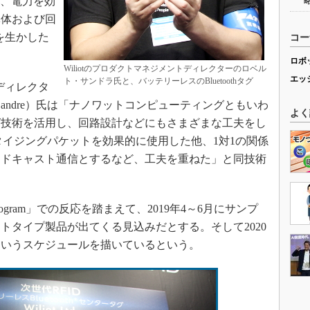
て、電力を効
導体および回
術を生かした
コー
ロボ
Wiliotのプロダクトマネジメントディレクターのロベル
エッ
ト・サンドラ氏と、バッテリーレスのBluetoothタグ
トディレクタ
 Sandre）氏は「ナノワットコンピューティングともいわ
よく
グ技術を活用し、回路設計などにもさまざまな工夫をし
バタイジングパケットを効果的に使用した他、1対1の関係
ードキャスト通信とするなど、工夫を重ねた」と同技術
e Program」での反応を踏まえて、2019年4～6月にサンプ
ロトタイプ製品が出てくる見込みだとする。そして2020
というスケジュールを描いているという。