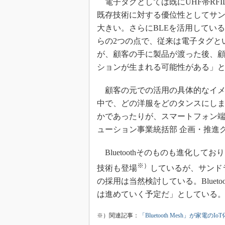
電子タグとしては既にUHF帯RF
既存技術に対する優位性としてサ
大きい。さらにBLEを活用してい
らの2つの点で、従来は電子タグと
が、顧客の手に製品が渡った後、
ションが生まれる可能性がある」
顧客の元での活用の具体的なイメ
中で、どの洋服をどのタンスにし
かであったりが、スマートフォン端
ューション事業統括部 企画・推進
Bluetoothそのものも進化しており
※）
技術も登場
しているが、サンドラ
の採用は当然検討している。Bluet
は進めていく予定だ」としている
※）関連記事：
「Bluetooth Mesh」が家電の