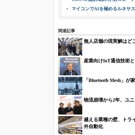
マイコンでAIを極めるルネサ
関連記事
無人店舗の現実解はどこに
産業向けIoT通信技術とし
「Bluetooth Mesh
物流崩壊から2年、ユ
越える業種の壁、トラ
外自動化