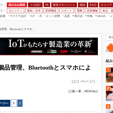
程別：
組み込み開発
メカ設計
製造マネジメント
物流
R＆D
キャリア
FA
業別：
モビリティ
素材／化学
医療機器
ロボット
電機
産業機械
食品・
炭素
サステナ設計
エッジ逆襲
品質
展示会
特集
メ
IoT
AI
ebook
伝承
組み込み開発
CEATEC
読者調査まとめ
編集後記
、Bluetoothとスマホ...
JIMTOF
保全
メカ設計
つながるクルマ
組込み/エッジ コンピューティング
ス
 AI
製造マネジメント
5G
展＆IoT/5Gソリューション展
VR／AR
FA
IIFES
モビリティ
フィールドサービス
国際ロボット展
素材／化学
FPGA
組み
ジャパンモビリティショー
管理、Bluetoothとスマホによ
組み込み画像技術
TECHNO-FRONTIER
組み込みモデリング
人テク展
（2/2 ページ）
Windows Embedded
スマート工場EXPO
[
三島一孝
，
MONOist
]
車載ソフト開発
EdgeTech+
ISO26262
日本ものづくりワールド
ージへ
1
|
2
無償設計ツール
AUTOMOTIVE WORLD