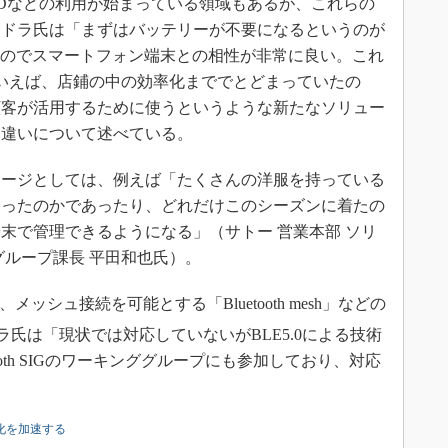
IDなどの利用が始まっている領域もあるが、これらの
ンドラ氏は「まずはバッテリーが不要になるというのが
るのでスマートフォン端末との相性が非常に良い。これ
いえば、店鋪の中の効率化まででとどまっていたの
顧客が活用するために使うというような新たなソリュー
と違いについて述べている。
ージとしては、例えば「たくさんの洋服を持っている
まったのかであったり、どれだけこのシーズンに着たの
末で管理できるようになる」（サトー 営業本部 ソリ
グループ課長 平田和也氏）。
、メッシュ接続を可能とする「Bluetooth mesh」などの
氏は「現状では対応していないがBLE5.0による技術
ooth SIGのワーキンググループにも参加しており、対応
。
IoT化を加速する