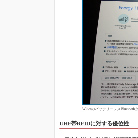
WiliotのバッテリーレスBluet
UHF帯RFIDに対する優位性