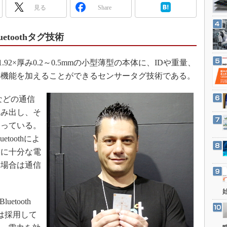
3Dプリンタ
見る
Share
産業オープンネット展
デジタルツインとCAE
S＆OP
toothタグ技術
インダストリー4.0
1.92×厚み0.2～0.5mmの小型薄型の本体に、IDや重量、
イノベーション
の機能を加えることができるセンサータグ技術である。
製造業ビッグデータ
メイドインジャパン
などの通信
生み出し、そ
植物工場
使っている。
知財マネジメント
toothによ
海外生産
囲に十分な電
グローバル設計・開発
い場合は通信
制御セキュリティ
新型コロナへの対応
etooth
を現在は採用して