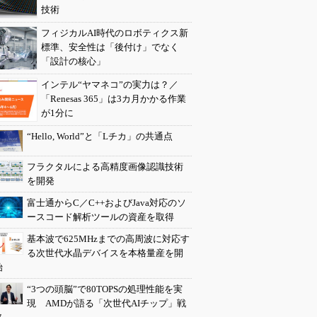
技術
フィジカルAI時代のロボティクス新
標準、安全性は「後付け」でなく
「設計の核心」
インテル“ヤマネコ”の実力は？／
「Renesas 365」は3カ月かかる作業
が1分に
“Hello, World”と「Lチカ」の共通点
フラクタルによる高精度画像認識技術
を開発
富士通からC／C++およびJava対応のソ
ースコード解析ツールの資産を取得
基本波で625MHzまでの高周波に対応す
る次世代水晶デバイスを本格量産を開
始
“3つの頭脳”で80TOPSの処理性能を実
現 AMDが語る「次世代AIチップ」戦