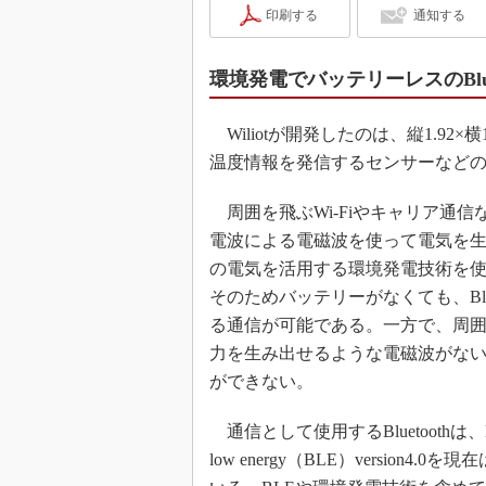
印刷する
通知する
環境発電でバッテリーレスのBlue
Wiliotが開発したのは、縦1.92×横
温度情報を発信するセンサーなど
周囲を飛ぶWi-Fiやキャリア通信
電波による電磁波を使って電気を
の電気を活用する環境発電技術を
そのためバッテリーがなくても、Blue
る通信が可能である。一方で、周
力を生み出せるような電磁波がな
ができない。
通信として使用するBluetoothは、Blu
low energy（BLE）version4.0