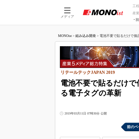
工
産
メディア
脱
つながる技術
AI×技術
MONOist
>
組み込み開発
>
電池不要で貼るだけで個品管理
つながる工場
AI×設備
つながるサービ
Physical
リテールテックJAPAN 2019
電池不要で貼るだけで個品
る電子タグの革新
2019年03月11日 07時30分 公開
前のペ