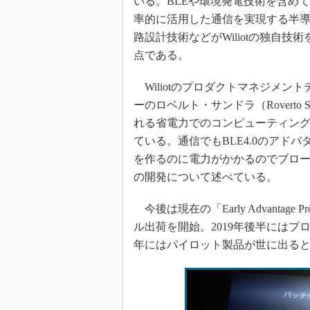
いる。BLEや環境発電技術を含め
率的に活用した通信を実現する半
路設計技術などがWiliotの独自技
点である。
Wiliotのプロダクトマネジメン
ーのロベルト・サンドラ（Roverto
れる省電力でのコンピューティン
ている。通信でもBLE4.0のアド
を作るのに電力がかかるのでブロ
の開発について述べている。
今後は現在の「Early Advantag
ル出荷を開始。2019年後半にはプ
年にはパイロット製品が世に出る