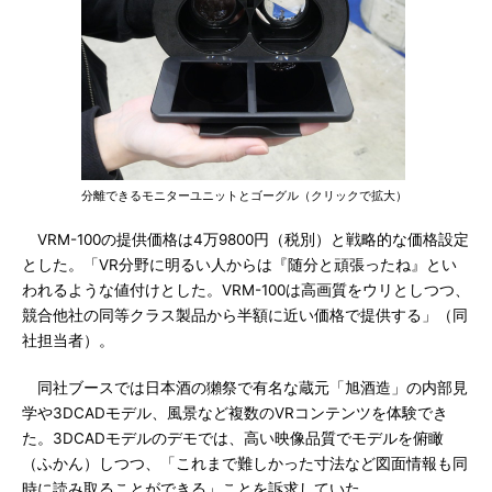
分離できるモニターユニットとゴーグル（クリックで拡大）
VRM-100の提供価格は4万9800円（税別）と戦略的な価格設定
とした。「VR分野に明るい人からは『随分と頑張ったね』とい
われるような値付けとした。VRM-100は高画質をウリとしつつ、
競合他社の同等クラス製品から半額に近い価格で提供する」（同
社担当者）。
同社ブースでは日本酒の獺祭で有名な蔵元「旭酒造」の内部見
学や3DCADモデル、風景など複数のVRコンテンツを体験でき
た。3DCADモデルのデモでは、高い映像品質でモデルを俯瞰
（ふかん）しつつ、「これまで難しかった寸法など図面情報も同
時に読み取ることができる」ことを訴求していた。