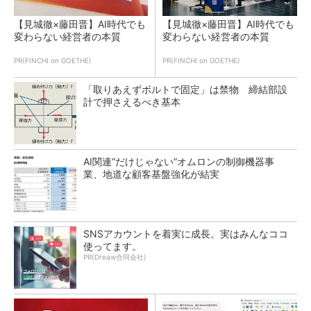
【見城徹×藤田晋】AI時代でも
【見城徹×藤田晋】AI時代でも
変わらない経営者の本質
変わらない経営者の本質
PR(FINCHI on GOETHE)
PR(FINCHI on GOETHE)
「取りあえずボルトで固定」は禁物 締結部設
計で押さえるべき基本
AI関連“だけじゃない”オムロンの制御機器事
業、地道な顧客基盤強化が結実
SNSアカウントを着実に成長。実はみんなココ
使ってます。
PR(Dreaw合同会社)