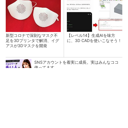
新型コロナで深刻なマスク不
【レベル14】生成AIを味方
足を3Dプリンタで解消、イグ
に、3D CADを使いこなそう！
アスが3Dマスクを開発
SNSアカウントを着実に成長。実はみんなココ
使ってます。
PR(Dreaw合同会社)
令和8年熊本地震による工場への影響まとめ
狭小な駐車場に、シャープがポールカメラ式製
品発表 市場シェア10％目指す