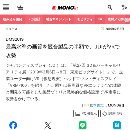
組み込み開発
メカ設計
製造マネジメント
モビリティ
FA
素材／化学
ニュース
2019年2月8日
DMS2019
最高水準の画質を競合製品の半額で、JDIがVRで
攻勢
ジャパンディスプレイ（JDI）は、「第27回 3D＆バーチャルリ
アリティ展（2019年2月6日～8日、東京ビッグサイト）」で、企
業ユーザー向けVR（仮想現実）ヘッドマウントディスプレイ
「VRM-100」を紹介した。同社は高画質なVRコンテンツの体験
と開発を可能とした製品づくりと戦略的な価格設定でVR市場に
攻勢をかけている。
[
松本貴志
，MONOist]
PC用表示
関連情報