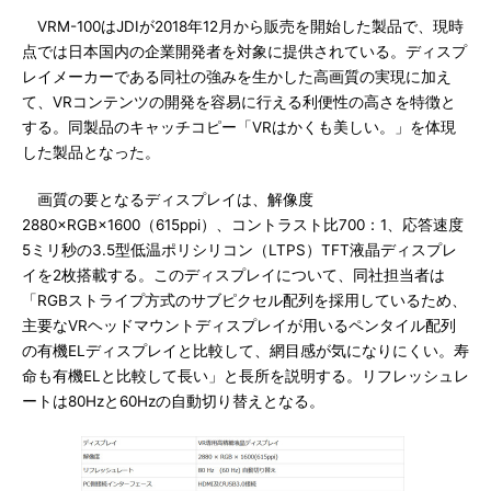
VRM-100はJDIが2018年12月から販売を開始した製品で、現時
点では日本国内の企業開発者を対象に提供されている。ディスプ
レイメーカーである同社の強みを生かした高画質の実現に加え
て、VRコンテンツの開発を容易に行える利便性の高さを特徴と
する。同製品のキャッチコピー「VRはかくも美しい。」を体現
した製品となった。
画質の要となるディスプレイは、解像度
2880×RGB×1600（615ppi）、コントラスト比700：1、応答速度
5ミリ秒の3.5型低温ポリシリコン（LTPS）TFT液晶ディスプレ
イを2枚搭載する。このディスプレイについて、同社担当者は
「RGBストライプ方式のサブピクセル配列を採用しているため、
主要なVRヘッドマウントディスプレイが用いるペンタイル配列
の有機ELディスプレイと比較して、網目感が気になりにくい。寿
命も有機ELと比較して長い」と長所を説明する。リフレッシュレ
ートは80Hzと60Hzの自動切り替えとなる。