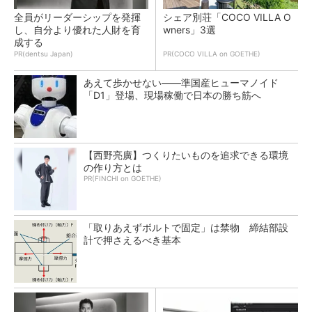
全員がリーダーシップを発揮
シェア別荘「COCO VILLA O
し、自分より優れた人財を育
wners」3選
成する
PR(dentsu Japan)
PR(COCO VILLA on GOETHE)
あえて歩かせない――準国産ヒューマノイド
「D1」登場、現場稼働で日本の勝ち筋へ
【西野亮廣】つくりたいものを追求できる環境
の作り方とは
PR(FINCHI on GOETHE)
「取りあえずボルトで固定」は禁物 締結部設
計で押さえるべき基本