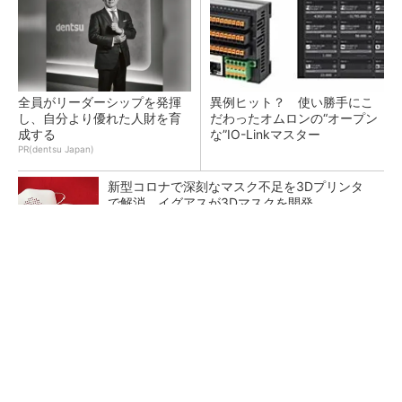
全員がリーダーシップを発揮
異例ヒット？ 使い勝手にこ
し、自分より優れた人財を育
だわったオムロンの“オープン
成する
な”IO-Linkマスター
PR(dentsu Japan)
新型コロナで深刻なマスク不足を3Dプリンタ
で解消、イグアスが3Dマスクを開発
狭小な駐車場に、シャープがポールカメラ式製
品発表 市場シェア10％目指す
令和8年熊本地震による工場への影響まとめ