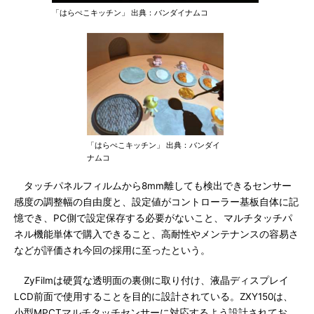
「はらぺこキッチン」 出典：バンダイナムコ
「はらぺこキッチン」 出典：バンダイ
ナムコ
タッチパネルフィルムから8mm離しても検出できるセンサー
感度の調整幅の自由度と、設定値がコントローラー基板自体に記
憶でき、PC側で設定保存する必要がないこと、マルチタッチパ
ネル機能単体で購入できること、高耐性やメンテナンスの容易さ
などが評価され今回の採用に至ったという。
ZyFilmは硬質な透明面の裏側に取り付け、液晶ディスプレイ
LCD前面で使用することを目的に設計されている。ZXY150は、
小型MPCTマルチタッチセンサーに対応するよう設計されてお