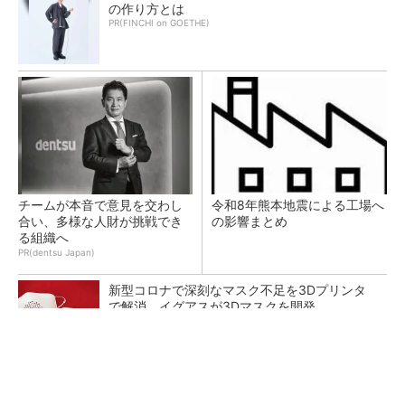
の作り方とは
PR(FINCHI on GOETHE)
チームが本音で意見を交わし
令和8年熊本地震による工場へ
合い、多様な人財が挑戦でき
の影響まとめ
る組織へ
PR(dentsu Japan)
新型コロナで深刻なマスク不足を3Dプリンタ
で解消、イグアスが3Dマスクを開発
【レベル14】生成AIを味方に、3D CADを使い
こなそう！