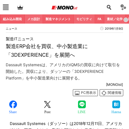
組み込み開発
メカ設計
製造マネジメント
モビリティ
FA
素材／化学
ニュース
2019年1月9日
製造ITニュース
製造ERP会社を買収、中小製造業に
「3DEXPERIENCE」を展開へ
Dassault Systemesは、アメリカのIQMSの買収に向けて取引を
開始した。買収により、ダッソーの「3DEXPERIENCE
Platform」を中小製造業向けに展開する。
[MONOist]
PC用表示
関連情報
Share
Post
LINE
Hatena
Dassault Systemes（ダッソー）は2018年12月11日、アメリカ