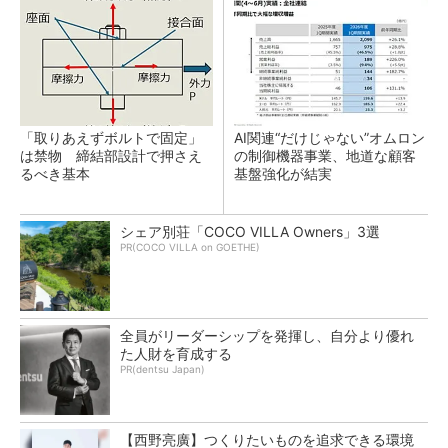
「取りあえずボルトで固定」
AI関連“だけじゃない”オムロン
は禁物 締結部設計で押さえ
の制御機器事業、地道な顧客
るべき基本
基盤強化が結実
シェア別荘「COCO VILLA Owners」3選
PR(COCO VILLA on GOETHE)
全員がリーダーシップを発揮し、自分より優れ
た人財を育成する
PR(dentsu Japan)
【西野亮廣】つくりたいものを追求できる環境