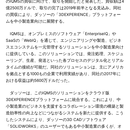
のIQMSの買収に向けて、取引を開始したと発表した。買収額は4
億2500万ドルで、取引の完了は2019年前半となる見込み。同社
の買収により、ダッソーの「3DEXPERIENCE」プラットフォー
ムを中小製造業向けに展開する。
IQMSは、オンプレミスのソフトウェア「EnterpriseIQ」や
SaaSの「WebIQ」を通じて、エンジニアリングや製造、ビジネ
スエコシステムを一元管理するソリューションを中小製造業向け
に提供している。このソリューションでは、発注処理、スケジュ
ーリング、生産、発送といった各プロセスのデジタル化とリアル
タイムの接続が可能だ。同社のソリューションは、主にアメリカ
を拠点とする1000もの企業で利用実績があり、同社の2017年に
おける収益は約5600万ドルだった。
ダッソーは、このIQMSのソリューションをクラウド版
3DEXPERIENCEプラットフォームに統合する。これにより、中
小製造業のビジネスを支援するコラボレーション環境の構築と製
造効率性の向上などにつながるシステムを新たに提供する。こう
したシステムにより、ダッソーの3D CADソフトウェア
「SOLIDWORKS」のユーザーでもある中小製造業の多くが、オ