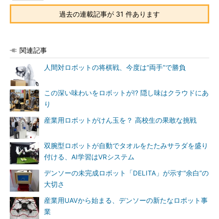
過去の連載記事が 31 件あります
関連記事
人間対ロボットの将棋戦、今度は“両手”で勝負
この深い味わいをロボットが!? 隠し味はクラウドにあ
り
産業用ロボットがけん玉を？ 高校生の果敢な挑戦
双腕型ロボットが自動でタオルをたたみサラダを盛り
付ける、AI学習はVRシステム
デンソーの未完成ロボット「DELITA」が示す“余白”の
大切さ
産業用UAVから始まる、デンソーの新たなロボット事
業