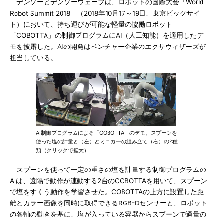
デンソーとデンソーウェーブは、ロボットの国際大会「World
Robot Summit 2018」（2018年10月17～19日、東京ビッグサイ
ト）において、持ち運びが可能な軽量の協働ロボット
「COBOTTA」の制御プログラムにAI（人工知能）を適用したデ
モを披露した。AIの開発はベンチャー企業のエクサウィザーズが
担当している。
AI制御プログラムによる「COBOTTA」のデモ。スプーンを
使った塩の計量と（左）とミニカーの組み立て（右）の2種
類（クリックで拡大）
スプーンを使って一定の重さの塩を計量する制御プログラムの
AIは、遠隔で動作が連動する2台のCOBOTTAを用いて、スプーン
で塩をすくう動作を学習させた。COBOTTAの上方に設置した距
離とカラー画像を同時に取得できるRGB-Dセンサーと、ロボット
の各軸の動きを基に、塩が入っている容器からスプーンで適量の