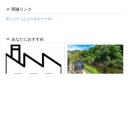
関連リンク
デンソー（ニュースリリース）
あなたにおすすめ
令和8年熊本地震による工場へ
シェア別荘「COCO VILLA O
の影響まとめ
wners」3選
PR(COCO VILLA on GOETHE)
異例ヒット？ 使い勝手にこだわったオムロン
の“オープンな”IO-Linkマスター