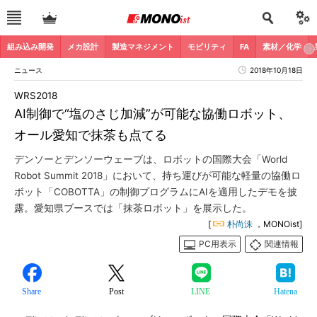
組み込み開発
メカ設計
製造マネジメント
モビリティ
FA
素材／化学
ニュース
2018年10月18日
WRS2018
AI制御で“塩のさじ加減”が可能な協働ロボット、
オール愛知で抹茶も点てる
デンソーとデンソーウェーブは、ロボットの国際大会「World
Robot Summit 2018」において、持ち運びが可能な軽量の協働ロ
ボット「COBOTTA」の制御プログラムにAIを適用したデモを披
露。愛知県ブースでは「抹茶ロボット」を展示した。
[
朴尚洙
，MONOist]
PC用表示
関連情報
Share
Post
LINE
Hatena