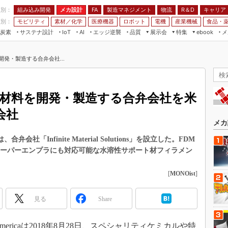
程別：
組み込み開発
メカ設計
製造マネジメント
物流
R＆D
キャリア
FA
業別：
モビリティ
素材／化学
医療機器
ロボット
電機
産業機械
食品・
炭素
サステナ設計
エッジ逆襲
品質
展示会
特集
メ
IoT
AI
ebook
伝承
組み込み開発
CEATEC
読者調査まとめ
編集後記
発・製造する合弁会社...
JIMTOF
保全
メカ設計
つながるクルマ
組込み/エッジ コンピューティング
ス
 AI
製造マネジメント
5G
展＆IoT/5Gソリューション展
VR／AR
FA
殊材料を開発・製造する合弁会社を米
IIFES
モビリティ
フィールドサービス
会社
国際ロボット展
素材／化学
FPGA
メカ
ジャパンモビリティショー
組み込み画像技術
ltantsは、合弁会社「Infinite Material Solutions」を設立した。FDM
TECHNO-FRONTIER
スーパーエンプラにも対応可能な水溶性サポート材フィラメン
組み込みモデリング
人テク展
Windows Embedded
[
MONOist
]
スマート工場EXPO
車載ソフト開発
EdgeTech+
見る
Share
ISO26262
日本ものづくりワールド
無償設計ツール
AUTOMOTIVE WORLD
mericaは2018年8月28日、スペシャリティケミカルや特