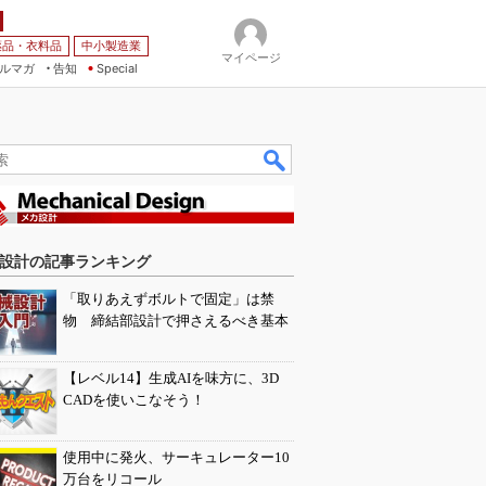
薬品・衣料品
中小製造業
マイページ
ルマガ
告知
Special
設計の記事ランキング
「取りあえずボルトで固定」は禁
物 締結部設計で押さえるべき基本
【レベル14】生成AIを味方に、3D
CADを使いこなそう！
使用中に発火、サーキュレーター10
万台をリコール