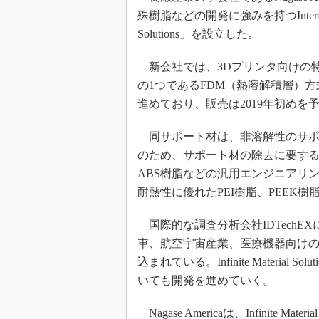
殊樹脂などの開発に強みを持つInterfacial 
Solutions」を設立した。
新会社では、3Dプリンタ向けの特
の1つであるFDM（熱溶解積層）
進めており、販売は2019年初めを
同サポート材は、非溶解性のサポ
のため、サポート材の除去に要す
ABS樹脂などの汎用エンジニアリ
耐熱性に優れたPEI樹脂、PEEK
国際的な調査分析会社IDTechE
車、航空宇宙産業、医療機器向けの
込まれている。Infinite Materia
いても開発を進めていく。
Nagase Americaは、Infinite 