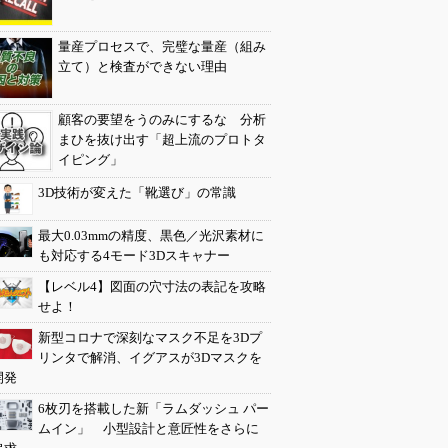
量産プロセスで、完璧な量産（組み
立て）と検査ができない理由
顧客の要望をうのみにするな 分析
まひを抜け出す「超上流のプロトタ
イピング」
3D技術が変えた「靴選び」の常識
最大0.03mmの精度、黒色／光沢素材に
も対応する4モード3Dスキャナー
【レベル4】図面の穴寸法の表記を攻略
せよ！
新型コロナで深刻なマスク不足を3Dプ
リンタで解消、イグアスが3Dマスクを
開発
6枚刃を搭載した新「ラムダッシュ パー
ムイン」 小型設計と意匠性をさらに