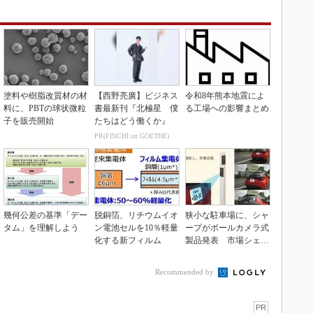
塗料や樹脂改質材の材
【西野亮廣】ビジネス
令和8年熊本地震によ
料に、PBTの球状微粒
書最新刊『北極星 僕
る工場への影響まとめ
子を販売開始
たちはどう働くか』
PR(FINCHI on GOETHE)
幾何公差の基準「デー
脱銅箔、リチウムイオ
狭小な駐車場に、シャ
タム」を理解しよう
ン電池セルを10％軽量
ープがポールカメラ式
化する新フィルム
製品発表 市場シェア
10％目指す
Recommended by
PR