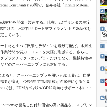
3Dプリンタ
産業オープンネット展
Consultantsとの間で、合弁会社「Infinite Material
デジタルツインとCAE
S＆OP
殊材料を開発・製造する。現在、3Dプリンタの主流
インダストリー4.0
方式向けの、水溶性サポート材フィラメントの製品化を
イノベーション
予定している。
製造業ビッグデータ
ート材と比べて微細なデザインを造形可能だ。水溶性
メイドインジャパン
る作業時間や労力、コストを大幅に削減する。さらに、
植物工場
ングプラスチック（エンプラ）だけでなく、機械特性や
知財マネジメント
樹脂などのスーパーエンプラにも対応する。
海外生産
Xによると、スーパーエンプラを用いる3D印刷は、自動
グローバル設計・開発
需要が増え、今後5年で市場規模が約10倍になると見
制御セキュリティ
l Solutionsでは、FDM方式以外の3D印刷向けサポート材につ
新型コロナへの対応
Material Solutionsが開発した付加価値の高い製品を、3Dプリン