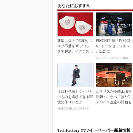
あなたにおすすめ
新型コロナで深刻なマ
FINCHI主催「IVS202
スク不足を3Dプリン
6」トークセッション
タで解消、イグアスが
が話題に！
3Dマスクを開発
PR(FINCHI on GOETHE)
【西野亮廣】つくりた
ルネサスが高崎工場を
いものを追求できる環
閉鎖へ、かつてはSiC
境の作り方とは
デバイス生産の計画も
PR(FINCHI on GOETHE)
TechFactory ホワイトペーパー新着情報