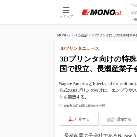
工
産
メディア
脱
つながる技術
AI×技術
MONOist
>
メカ設計
>
3Dプリンタ向けの特殊材料を開
つながる工場
AI×設備
つながるサービ
Physical
3Dプリンタニュース
3Dプリンタ向けの特
国で設立、長瀬産業子
Nagase AmericaとInterfacial Consu
方式の3Dプリンタ向けに、エンプラや
トを製造する。
2018年09月10日 13時00分 公開
印刷する
通知する
長瀬産業の子会社であるNagase A