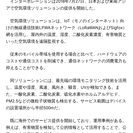
インターポレーションは2018年7月27日、日本および東南アジ
アで空気環境ソリューションの提供を開始した。
空気環境ソリューションは、IoT（モノのインターネット）向
けの無線通信技術LPWAネットワーク（LoRaWANおよびSigfox）
網を活用し、屋内外の温度、湿度、二酸化炭素濃度、有害物質と
いった空気環境を遠隔監視する。
従来のモバイル帯域を使用する場合と比べて、ハードウェアの
コストや通信コストを削減でき、通信ネットワークの消費電力も
抑えることができる。
同ソリューションには、最先端の環境モニタリング技術を活用
し、温度や湿度、風速、風向き、騒音、UVが検知できる。ま
た、一酸化炭素、二酸化炭素、硫化水素やホルムアルデヒド、
PM2.5などの微粒子状物質も検出する。サービス範囲はデバイス
の設置場所から半径500mだ。
既に海外でのサービス提供を開始しており、運用事例がある。
例えば、有害物質を検知して公的情報として活用することで、公