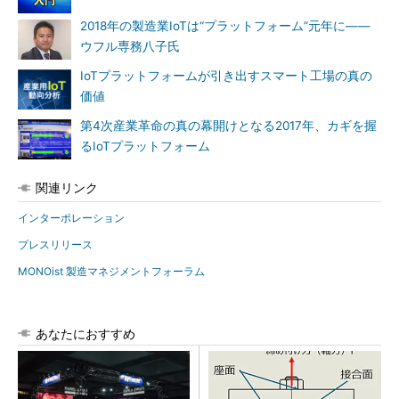
2018年の製造業IoTは“プラットフォーム”元年に――
ウフル専務八子氏
IoTプラットフォームが引き出すスマート工場の真の
価値
第4次産業革命の真の幕開けとなる2017年、カギを握
るIoTプラットフォーム
関連リンク
インターポレーション
プレスリリース
MONOist 製造マネジメントフォーラム
あなたにおすすめ