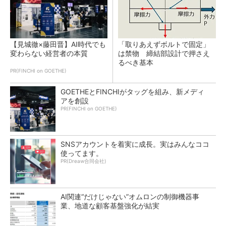
【見城徹×藤田晋】AI時代でも
「取りあえずボルトで固定」
変わらない経営者の本質
は禁物 締結部設計で押さえ
るべき基本
PR(FINCHI on GOETHE)
GOETHEとFINCHIがタッグを組み、新メディ
アを創設
PR(FINCHI on GOETHE)
SNSアカウントを着実に成長。実はみんなココ
使ってます。
PR(Dreaw合同会社)
AI関連“だけじゃない”オムロンの制御機器事
業、地道な顧客基盤強化が結実