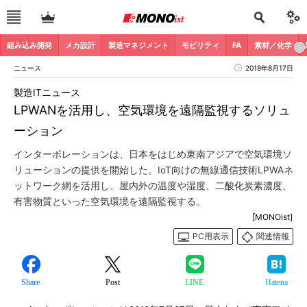
組み込み開発
メカ設計
製造マネジメント
モビリティ
FA
素材／化学
ニュース
2018年8月17日
製造ITニュース
LPWANを活用し、空気環境を遠隔監視するソリュ
ーション
インターポレーションは、日本をはじめ東南アジアで空気環境ソ
リューションの提供を開始した。IoT向けの無線通信技術LPWAネ
ットワーク網を活用し、屋内外の温度や湿度、二酸化炭素濃度、
有害物質といった空気環境を遠隔監視する。
[MONOist]
PC用表示
関連情報
Share
Post
LINE
Hatena