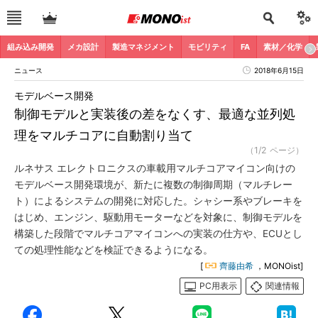
組み込み開発
メカ設計
製造マネジメント
モビリティ
FA
素材／化学
ニュース
2018年6月15日
モデルベース開発
制御モデルと実装後の差をなくす、最適な並列処
理をマルチコアに自動割り当て
（1/2 ページ）
ルネサス エレクトロニクスの車載用マルチコアマイコン向けの
モデルベース開発環境が、新たに複数の制御周期（マルチレー
ト）によるシステムの開発に対応した。シャシー系やブレーキを
はじめ、エンジン、駆動用モーターなどを対象に、制御モデルを
構築した段階でマルチコアマイコンへの実装の仕方や、ECUとし
ての処理性能などを検証できるようになる。
[
齊藤由希
，MONOist]
PC用表示
関連情報