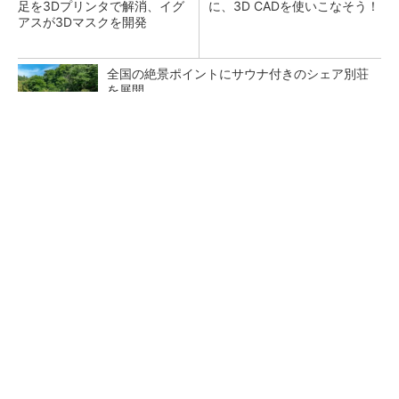
足を3Dプリンタで解消、イグ
に、3D CADを使いこなそう！
アスが3Dマスクを開発
全国の絶景ポイントにサウナ付きのシェア別荘
を展開
PR(COCO VILLA on GOETHE)
令和8年熊本地震による工場への影響まとめ
狭小な駐車場に、シャープがポールカメラ式製
品発表 市場シェア10％目指す