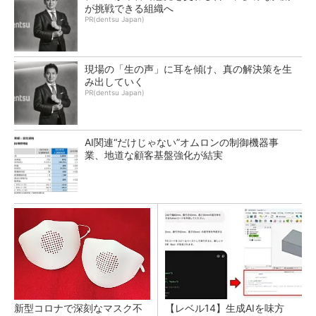
が挑戦できる組織へ
PR(dentsu Japan)
現場の「生の声」に耳を傾け、真の解決策を生
み出していく
PR(dentsu Japan)
AI関連“だけじゃない”オムロンの制御機器事
業、地道な顧客基盤強化が結実
新型コロナで深刻なマスク不
【レベル14】生成AIを味方