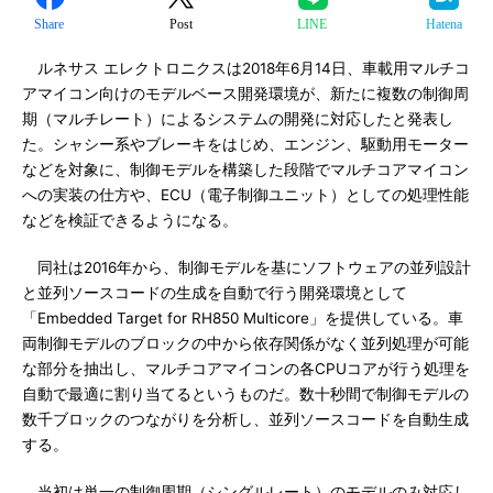
Share
Post
LINE
Hatena
ルネサス エレクトロニクスは2018年6月14日、車載用マルチコ
アマイコン向けのモデルベース開発環境が、新たに複数の制御周
期（マルチレート）によるシステムの開発に対応したと発表し
た。シャシー系やブレーキをはじめ、エンジン、駆動用モーター
などを対象に、制御モデルを構築した段階でマルチコアマイコン
への実装の仕方や、ECU（電子制御ユニット）としての処理性能
などを検証できるようになる。
同社は2016年から、制御モデルを基にソフトウェアの並列設計
と並列ソースコードの生成を自動で行う開発環境として
「Embedded Target for RH850 Multicore」を提供している。車
両制御モデルのブロックの中から依存関係がなく並列処理が可能
な部分を抽出し、マルチコアマイコンの各CPUコアが行う処理を
自動で最適に割り当てるというものだ。数十秒間で制御モデルの
数千ブロックのつながりを分析し、並列ソースコードを自動生成
する。
当初は単一の制御周期（シングルレート）のモデルのみ対応し