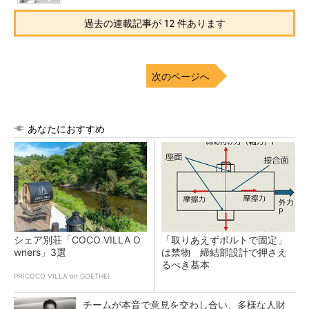
過去の連載記事が 12 件あります
次のページへ
あなたにおすすめ
シェア別荘「COCO VILLA O
「取りあえずボルトで固定」
wners」3選
は禁物 締結部設計で押さえ
るべき基本
PR(COCO VILLA on GOETHE)
チームが本音で意見を交わし合い、多様な人財