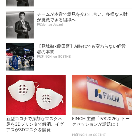
チームが本音で意見を交わし合い、多様な人財
が挑戦できる組織へ
PR(dentsu Japan)
【見城徹×藤田晋】AI時代でも変わらない経営
者の本質
PR(FINCHI on GOETHE)
新型コロナで深刻なマスク不
FINCHI主催「IVS2026」トー
足を3Dプリンタで解消、イグ
クセッションが話題に！
アスが3Dマスクを開発
PR(FINCHI on GOETHE)