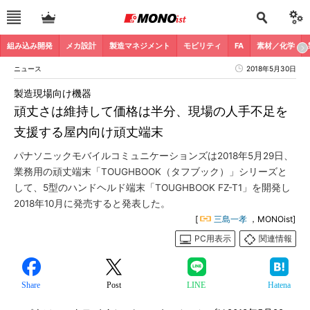
組み込み開発
メカ設計
製造マネジメント
モビリティ
FA
素材／化学
ニュース
2018年5月30日
製造現場向け機器
頑丈さは維持して価格は半分、現場の人手不足を
支援する屋内向け頑丈端末
パナソニックモバイルコミュニケーションズは2018年5月29日、
業務用の頑丈端末「TOUGHBOOK（タフブック）」シリーズと
して、5型のハンドヘルド端末「TOUGHBOOK FZ-T1」を開発し
2018年10月に発売すると発表した。
[
三島一孝
，MONOist]
PC用表示
関連情報
Share
Post
LINE
Hatena