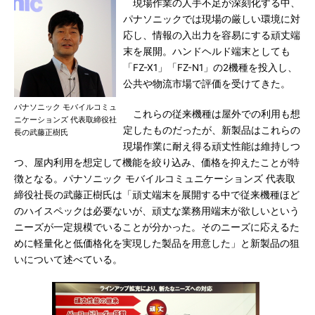
現場作業の人手不足が深刻化する中、
パナソニックでは現場の厳しい環境に対
応し、情報の入出力を容易にする頑丈端
末を展開。ハンドヘルド端末としても
「FZ-X1」「FZ-N1」の2機種を投入し、
公共や物流市場で評価を受けてきた。
パナソニック モバイルコミュ
これらの従来機種は屋外での利用も想
ニケーションズ 代表取締役社
定したものだったが、新製品はこれらの
長の武藤正樹氏
現場作業に耐え得る頑丈性能は維持しつ
つ、屋内利用を想定して機能を絞り込み、価格を抑えたことが特
徴となる。パナソニック モバイルコミュニケーションズ 代表取
締役社長の武藤正樹氏は「頑丈端末を展開する中で従来機種ほど
のハイスペックは必要ないが、頑丈な業務用端末が欲しいという
ニーズが一定規模でいることが分かった。そのニーズに応えるた
めに軽量化と低価格化を実現した製品を用意した」と新製品の狙
いについて述べている。