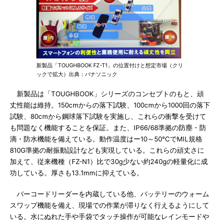
新製品「TOUGHBOOK FZ-T1」の位置付けと想定市場（クリ
ックで拡大）出典：パナソニック
新製品は「TOUGHBOOK」シリーズのコンセプトのもと、頑
丈性能は維持。150cmからの落下試験、100cmから1000回の落下
試験、80cmから鋼球落下試験を実施し、これらの衝撃を受けて
も問題なく機能することを保証。また、IP66/68準拠の防塵・防
滴・防水機能を備えている。動作温度はー10～50℃でMIL規格
810G準拠の耐振動設計なども実現している。これらの頑丈さに
加えて、従来機種（FZ-N1）比で30g少ない約240gの軽量化に成
功している。厚さも13.1mmに抑えている。
バーコードリーダーを内蔵している他、バッテリーのウォーム
スワップ機能を備え、現場での作業が滞りなく行えるようにして
いる。水にぬれた手や手袋でタッチ操作が可能なレインモードや