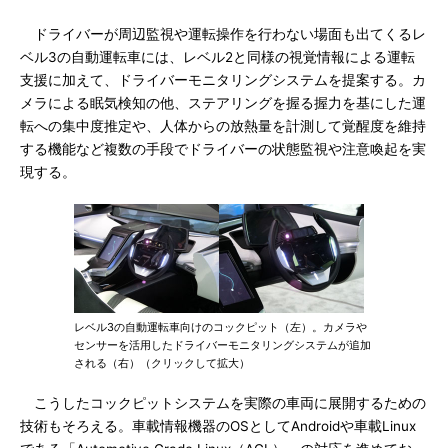
ドライバーが周辺監視や運転操作を行わない場面も出てくるレ
ベル3の自動運転車には、レベル2と同様の視覚情報による運転
支援に加えて、ドライバーモニタリングシステムを提案する。カ
メラによる眠気検知の他、ステアリングを握る握力を基にした運
転への集中度推定や、人体からの放熱量を計測して覚醒度を維持
する機能など複数の手段でドライバーの状態監視や注意喚起を実
現する。
レベル3の自動運転車向けのコックピット（左）。カメラや
センサーを活用したドライバーモニタリングシステムが追加
される（右）（クリックして拡大）
こうしたコックピットシステムを実際の車両に展開するための
技術もそろえる。車載情報機器のOSとしてAndroidや車載Linux