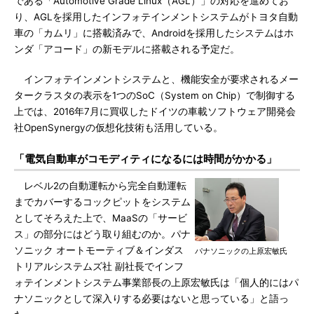
である「Automotive Grade Linux（AGL）」の対応を進めてお
り、AGLを採用したインフォテインメントシステムがトヨタ自動
車の「カムリ」に搭載済みで、Androidを採用したシステムはホ
ンダ「アコード」の新モデルに搭載される予定だ。
インフォテインメントシステムと、機能安全が要求されるメー
タークラスタの表示を1つのSoC（System on Chip）で制御する
上では、2016年7月に買収したドイツの車載ソフトウェア開発会
社OpenSynergyの仮想化技術も活用している。
「電気自動車がコモディティになるには時間がかかる」
レベル2の自動運転から完全自動運転
までカバーするコックピットをシステム
としてそろえた上で、MaaSの「サービ
ス」の部分にはどう取り組むのか。パナ
ソニック オートモーティブ＆インダス
パナソニックの上原宏敏氏
トリアルシステムズ社 副社長でインフ
ォテインメントシステム事業部長の上原宏敏氏は「個人的にはパ
ナソニックとして深入りする必要はないと思っている」と語っ