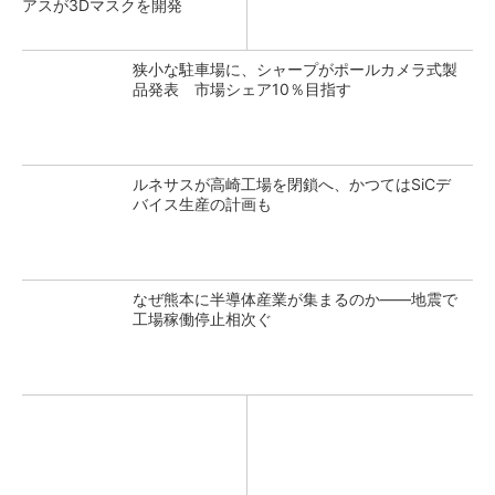
アスが3Dマスクを開発
狭小な駐車場に、シャープがポールカメラ式製
品発表 市場シェア10％目指す
ルネサスが高崎工場を閉鎖へ、かつてはSiCデ
バイス生産の計画も
なぜ熊本に半導体産業が集まるのか――地震で
工場稼働停止相次ぐ