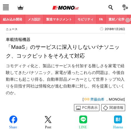
組み込み開発
メカ設計
製造マネジメント
モビリティ
FA
素材／化学
ニュース
2018年1月26日
車載情報機器
「MaaS」のサービスに深入りしないパナソニッ
ク、コックピットをそろえて対応
コモディティ化と、製品にサービスを付加する難しさを家電で経
験してきたパナソニック。家電が通ったこれらの問題は、今後自
動車にも起こり得る。自動車部品メーカーとして世界トップ10入
りを目指す同社は情報化が進む自動車に対し、何を提案していく
のか。
[
齊藤由希
，MONOist]
PC用表示
関連情報
Share
Post
LINE
Hatena