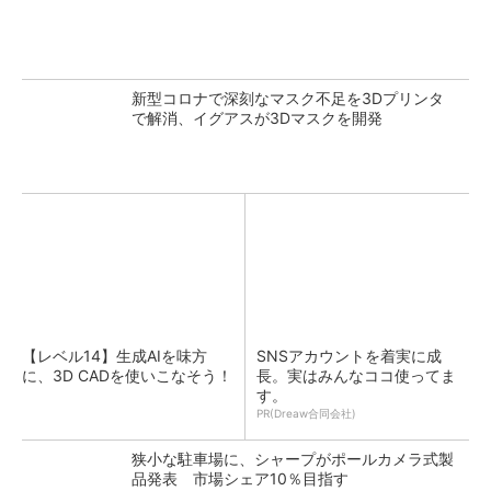
新型コロナで深刻なマスク不足を3Dプリンタ
で解消、イグアスが3Dマスクを開発
【レベル14】生成AIを味方
SNSアカウントを着実に成
に、3D CADを使いこなそう！
長。実はみんなココ使ってま
す。
PR(Dreaw合同会社)
狭小な駐車場に、シャープがポールカメラ式製
品発表 市場シェア10％目指す