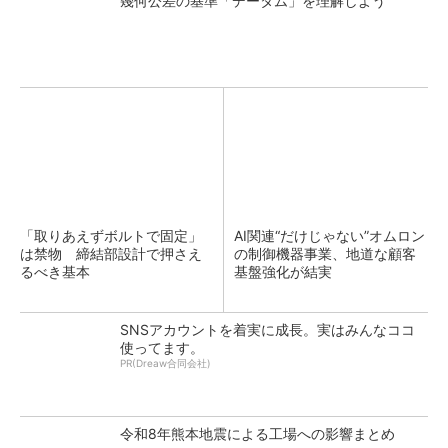
幾何公差の基準「データム」を理解しよう
「取りあえずボルトで固定」
AI関連“だけじゃない”オムロン
は禁物 締結部設計で押さえ
の制御機器事業、地道な顧客
るべき基本
基盤強化が結実
SNSアカウントを着実に成長。実はみんなココ
使ってます。
PR(Dreaw合同会社)
令和8年熊本地震による工場への影響まとめ