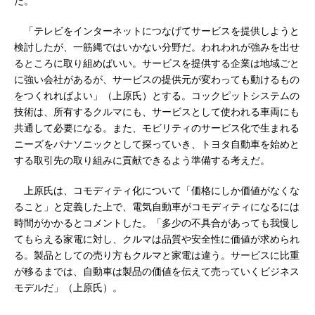
た。
「テレビをインターネットにつなげてサービスを提供しようと
検討したが、一筋縄ではいかない分野だ。われわれが強みを出せ
るところに取り組めばいい。サービスを提供する企業は地域ごと
に強い会社があるが、サービスの提供元が変わっても動けるもの
をつくれればよい」（上原氏）とする。コックピットシステムの
技術は、所有するクルマにも、サービスとして使われる車両にも
共通して必要になる。また、モビリティのサービス化で生まれる
ニーズをパナソニックとして探っていき、トヨタ自動車を始めと
する取引先の取り組みに貢献できるよう準備する考えだ。
上原氏は、コモディティ化について「価格にしか価値がなくな
ること」と定義した上で、電気自動車がコモディティになるには
時間がかかるとコメントした。「多少の不具合があっても我慢し
てもらえる家電に対し、クルマは品質や安全性に価値が求められ
る。製品としての売り方もクルマと家電は違う。サービスに比重
が移るまでは、自動車は製品の価値を伝えて売っていくビジネス
モデルだ」（上原氏）。