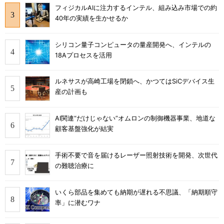
フィジカルAIに注力するインテル、組み込み市場での約
40年の実績を生かせるか
シリコン量子コンピュータの量産開発へ、インテルの
18Aプロセスを活用
ルネサスが高崎工場を閉鎖へ、かつてはSiCデバイス生
産の計画も
AI関連“だけじゃない”オムロンの制御機器事業、地道な
顧客基盤強化が結実
手術不要で音を届けるレーザー照射技術を開発、次世代
の難聴治療に
いくら部品を集めても納期が遅れる不思議、「納期順守
率」に潜むワナ