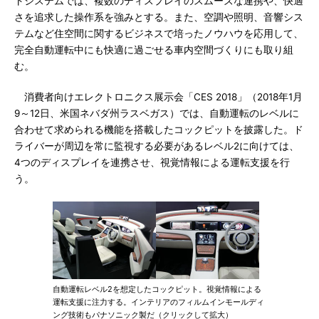
トシステムでは、複数のディスプレイのスムーズな連携や、快適
さを追求した操作系を強みとする。また、空調や照明、音響シス
テムなど住空間に関するビジネスで培ったノウハウを応用して、
完全自動運転中にも快適に過ごせる車内空間づくりにも取り組
む。
消費者向けエレクトロニクス展示会「CES 2018」（2018年1月
9～12日、米国ネバダ州ラスベガス）では、自動運転のレベルに
合わせて求められる機能を搭載したコックピットを披露した。ド
ライバーが周辺を常に監視する必要があるレベル2に向けては、
4つのディスプレイを連携させ、視覚情報による運転支援を行
う。
自動運転レベル2を想定したコックピット。視覚情報による
運転支援に注力する。インテリアのフィルムインモールディ
ング技術もパナソニック製だ（クリックして拡大）