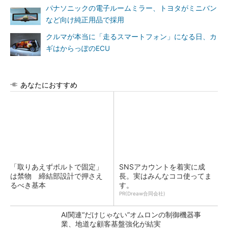
パナソニックの電子ルームミラー、トヨタがミニバン
など向け純正用品で採用
クルマが本当に「走るスマートフォン」になる日、カ
ギはからっぽのECU
あなたにおすすめ
「取りあえずボルトで固定」
SNSアカウントを着実に成
は禁物 締結部設計で押さえ
長。実はみんなココ使ってま
るべき基本
す。
PR(Dreaw合同会社)
AI関連“だけじゃない”オムロンの制御機器事
業、地道な顧客基盤強化が結実