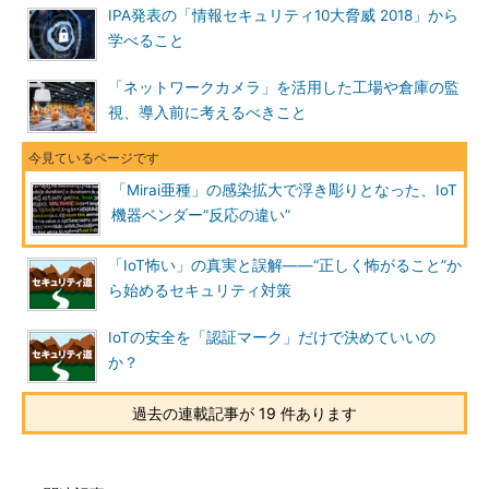
IPA発表の「情報セキュリティ10大脅威 2018」から
学べること
「ネットワークカメラ」を活用した工場や倉庫の監
視、導入前に考えるべきこと
「Mirai亜種」の感染拡大で浮き彫りとなった、IoT
機器ベンダー“反応の違い”
「IoT怖い」の真実と誤解――“正しく怖がること”か
ら始めるセキュリティ対策
IoTの安全を「認証マーク」だけで決めていいの
か？
過去の連載記事が 19 件あります