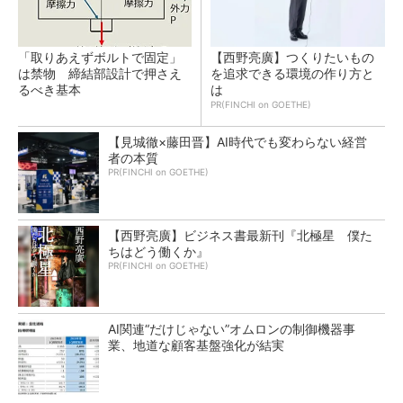
「取りあえずボルトで固定」
【西野亮廣】つくりたいもの
は禁物 締結部設計で押さえ
を追求できる環境の作り方と
るべき基本
は
PR(FINCHI on GOETHE)
【見城徹×藤田晋】AI時代でも変わらない経営
者の本質
PR(FINCHI on GOETHE)
【西野亮廣】ビジネス書最新刊『北極星 僕た
ちはどう働くか』
PR(FINCHI on GOETHE)
AI関連“だけじゃない”オムロンの制御機器事
業、地道な顧客基盤強化が結実