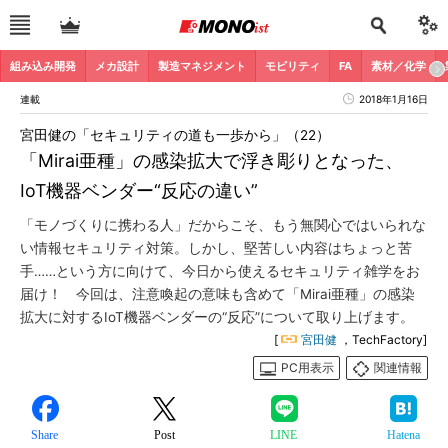
組み込み開発
メカ設計
製造マネジメント
モビリティ
FA
素材／化学
連載
2018年1月16日
宮田健の「セキュリティの道も一歩から」（22）
「Mirai亜種」の感染拡大で浮き彫りとなった、
IoT機器ベンダー“反応の違い”
「モノづくりに携わる人」だからこそ、もう無関心ではいられな
い情報セキュリティ対策。しかし、堅苦しい内容はちょっと苦
手……という方に向けて、今日から使えるセキュリティ雑学をお
届け！ 今回は、注意喚起の意味も含めて「Mirai亜種」の感染
拡大に対するIoT機器ベンダーの“反応”について取り上げます。
[
宮田健
，TechFactory]
PC用表示
関連情報
Share
Post
LINE
Hatena