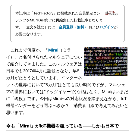
本記事は「TechFactory」に掲載された会員限定コン
テンツをMONOist向けに再編集した転載記事となりま
す。［全文を読む］には、
会員登録（無料）
および
ログイン
が
必要になります。
これまで何度か、「
Mirai
（ミラ
イ）」と名付けられたマルウェアについ
て紹介してきました。このマルウェアは
日本でも2017年4月に話題となり、早8
カ月がたとうとしています。インターネ
ットの世界において“8カ月”はとても長い時間ですが、マルウェ
アの世界においては“ドッグイヤー”的な話はなく、Miraiはいまだ
に「現役」です。今回はMiraiへの対応状況を踏まえながら、IoT
機器ベンダーをどう選ぶべきか？ 消費者目線で考えてみたいと
思います。
今も「Mirai」がIoT機器を狙っている――しかも日本で