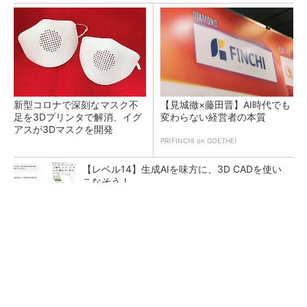
新型コロナで深刻なマスク不
【見城徹×藤田晋】AI時代でも
足を3Dプリンタで解消、イグ
変わらない経営者の本質
アスが3Dマスクを開発
PR(FINCHI on GOETHE)
【レベル14】生成AIを味方に、3D CADを使い
こなそう！
令和8年熊本地震による工場への影響まとめ