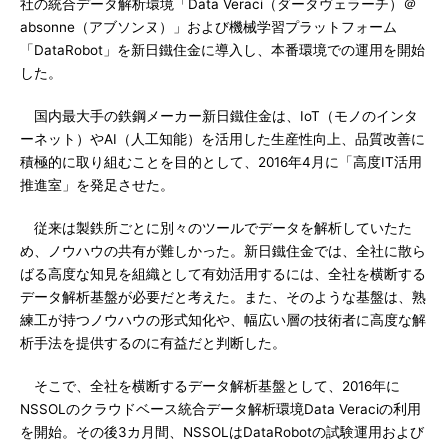
社の統合データ解析環境「Data Veraci（ダータヴェラーチ）＠
absonne（アブソンヌ）」および機械学習プラットフォーム
「DataRobot」を新日鐵住金に導入し、本番環境での運用を開始
した。
国内最大手の鉄鋼メーカー新日鐵住金は、IoT（モノのインタ
ーネット）やAI（人工知能）を活用した生産性向上、品質改善に
積極的に取り組むことを目的として、2016年4月に「高度IT活用
推進室」を発足させた。
従来は製鉄所ごとに別々のツールでデータを解析していたた
め、ノウハウの共有が難しかった。新日鐵住金では、全社に散ら
ばる高度な知見を組織として有効活用するには、全社を横断する
データ解析基盤が必要だと考えた。また、そのような基盤は、熟
練工が持つノウハウの形式知化や、幅広い層の技術者に高度な解
析手法を提供するのに有益だと判断した。
そこで、全社を横断するデータ解析基盤として、2016年に
NSSOLのクラウドベース統合データ解析環境Data Veraciの利用
を開始。その後3カ月間、NSSOLはDataRobotの試験運用および