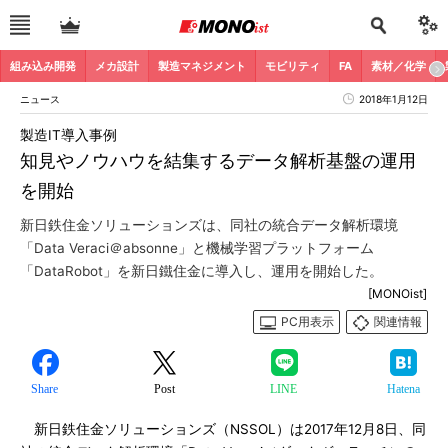
組み込み開発
メカ設計
製造マネジメント
モビリティ
FA
素材／化学
ニュース
2018年1月12日
製造IT導入事例
知見やノウハウを結集するデータ解析基盤の運用
を開始
新日鉄住金ソリューションズは、同社の統合データ解析環境
「Data Veraci＠absonne」と機械学習プラットフォーム
「DataRobot」を新日鐵住金に導入し、運用を開始した。
[MONOist]
PC用表示
関連情報
Share
Post
LINE
Hatena
新日鉄住金ソリューションズ（NSSOL）は2017年12月8日、同