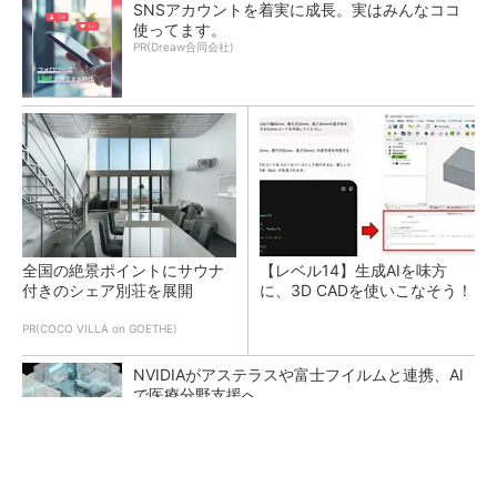
SNSアカウントを着実に成長。実はみんなココ
使ってます。
PR(Dreaw合同会社)
全国の絶景ポイントにサウナ
【レベル14】生成AIを味方
付きのシェア別荘を展開
に、3D CADを使いこなそう！
PR(COCO VILLA on GOETHE)
NVIDIAがアステラスや富士フイルムと連携、AI
で医療分野支援へ
DMPがフィジカルAI実装向け新拠点を開所、次