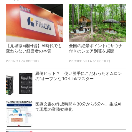
【見城徹×藤田晋】AI時代でも
全国の絶景ポイントにサウナ
変わらない経営者の本質
付きのシェア別荘を展開
PR(FINCHI on GOETHE)
PR(COCO VILLA on GOETHE)
異例ヒット？ 使い勝手にこだわったオムロン
の“オープンな”IO-Linkマスター
医療文書の作成時間を30分から5分へ、生成AI
で現場の業務効率化