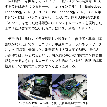
自動運転車を開発していく上で、車載システムの消費電力に対
する要件は緩みつつある――。Intel（インテル）は「Embedded
Technology 2017（ET2017）／IoT Technology 2017」（2017年
11月15～17日、パシフィコ横浜）において、同社のFPGAである
「Arria10」を使った物体識別のデモンストレーションを実施した
上で「低消費電力ではやれることに限界がある」と訴えた。
デモでは、単眼カメラが撮影した映像から、歩行者と車両、障
害物がなく走行できうるエリア、車線をニューラルネットワーク
によって認識、分類した。消費電力は大気温度で8.5W、最も悪
い条件では30Wとなるという。将来的に半分の消費電力で同じ性
能を出せるようにするロードマップも描いているが、現状では車
載用として消費電力が大きすぎるように見える。
インテルのFPGA「Arria10」を使った物体識別のデモンスト