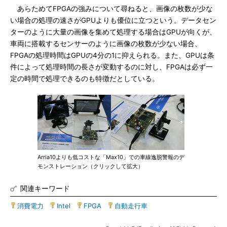
あらためてFPGAの強みについて尋ねると、画像の枚数が少な
い場合の処理の速さがGPUよりも優位に立つという。データセン
ターのように大量の画像を集めて処理する場合はGPUが向くが、
車両に搭載するセンサーのように画像の枚数が少ない場合、
FPGAの処理時間はGPUの4分の1に抑えられる。また、GPUは条
件によって処理時間の長さが変動するのに対し、FPGAは必ず一
定の時間で処理できるのも特徴だとしている。
Arria10よりも低コストな「Max10」での車線逸脱警報のデ
モンストレーション（クリックして拡大）
関連キーワード
消費電力
|
Intel
|
FPGA
|
自動走行車