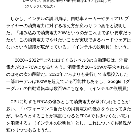
レーション。障害物の種類や走行可能なエリアを識別した
（クリックして拡大）
しかし、インテルの説明員は、自動車メーカーやティア1サプ
ライヤーの消費電力に対する考え方が変わりつつあると説明し
た。「組み込みで消費電力20Wというのがこれまで多い要求だっ
たが、この消費電力でやりたいことが実現できるハードウェアは
ないという認識が広がっている」（インテルの説明員）という。
「2020～2022年ごろに出てくるレベル3の自動運転は、消費
電力が50～70Wになるだろう。消費電力20～30Wが要求される
のはその次の段階だ。2020年ごろよりも先行して市場投入した
一部のモデルは100Wを超えている可能性もあるし、Google（グ
ーグル）の自動運転車は数百Wにもなる」（インテルの説明員）
GPUに対するFPGAの強みとして消費電力が挙げられることが
多い。「パフォーマンス当たりの消費電力の低さをうたってきた
が、やろうとすることが高度になるとFPGAでも少なくない電力
を消費する」（インテルの説明員）とし、これについても状況が
変わりつつあるようだ。