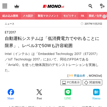
組み込み開発
メカ設計
製造マネジメント
モビリティ
FA
素材／化学
ニュース
2017年11月21日
ET2017
自動運転システムは「低消費電力でやれることに
限界」、レベル3で50Wも許容範囲
Intel（インテル）は「Embedded Technology 2017（ET2017）
／IoT Technology 2017」において、同社のFPGAである
「Arria10」を使った物体識別のデモンストレーションを実施し
た。
[
齊藤由希
，MONOist]
PC用表示
関連情報
Share
Post
LINE
Hatena