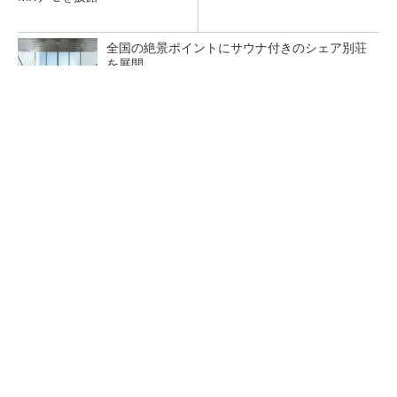
全国の絶景ポイントにサウナ付きのシェア別荘
を展開
PR(COCO VILLA on GOETHE)
NVIDIAとトヨタ自動車、フィジカルAI活用で車
両／工場／都市を連携
AI関連“だけじゃない”オムロンの制御機器事
業、地道な顧客基盤強化が結実