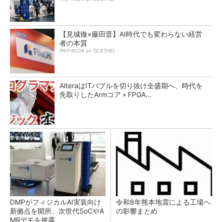
【見城徹×藤田晋】AI時代でも変わらない経営
者の本質
PR(FINCHI on GOETHE)
AlteraはITバブルを切り抜け全盛期へ、時代を
先取りしたArmコア＋FPGA...
DMPがフィジカルAI実装向け
令和8年熊本地震による工場へ
新拠点を開所、次世代SoCやA
の影響まとめ
MRデモを披露