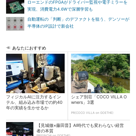
ローエンドのFPGAがドライバー監視や電子ミラーを
実現、消費電力4.6Wで深層学習も
自動運転の「判断」のデファクトを狙う、デンソーが
半導体のIP設計で新会社
あなたにおすすめ
フィジカルAIに注力するイン
シェア別荘「COCO VILLA O
テル、組み込み市場での約40
wners」3選
年の実績を生かせるか
PR(COCO VILLA on GOETHE)
【見城徹×藤田晋】AI時代でも変わらない経営
者の本質
PR(FINCHI on GOETHE)