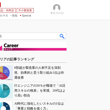
薬品・衣料品
中小製造業
マイページ
ルマガ
告知
Special
リアの記事ランキング
8割超が製造業の人材不足を深刻
視、効果的と思う取り組み1位は待
遇改善
ITエンジニアの59％が職場で「AI活
用スキルの格差」を実感、20代はよ
り高い割合
AI時代に強化したいスキルの1位は
「事業と戦略を描く力」