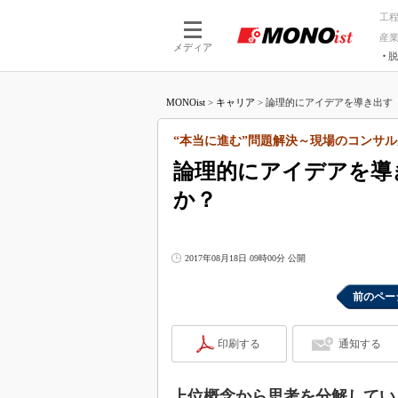
工
産
メディア
脱
つながる技術
AI×技術
MONOist
>
キャリア
>
論理的にアイデアを導き出す「
つながる工場
AI×設備
つながるサービ
Physical
“本当に進む”問題解決～現場のコンサル
論理的にアイデアを導
か？
2017年08月18日 09時00分 公開
前のペー
印刷する
通知する
上位概念から思考を分解してい