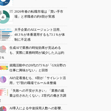
2026年春の転職市場は「買い手市
場」と求職者の約6割が実感
大手企業のAIエージェント活用、
48.3％が本番運用するも73.1％が体
制に不足感
生成AIで業務の時短効果が見込める
も、実際に業務時間が減少した人は約
5％
就職活動中の20代の75％が「GX分野の
仕事に興味がない」と回答
AIの定着進むも、6割が「サイレント活
用」で7割の職場でルール未整備
「失敗への不安が大きい」「業務の裁
量は任されたくない」Z世代の働き方調
査
AI導入による中途採用人数への影響、