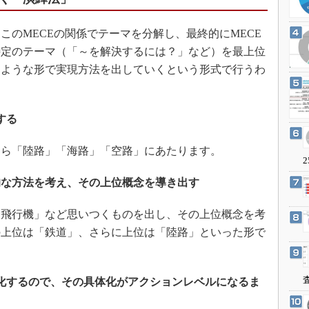
3Dプリンタ
産業オープンネット展
デジタルツインとCAE
のMECEの関係でテーマを分解し、最終的にMECE
S＆OP
特定のテーマ（「～を解決するには？」など）を最上位
るような形で実現方法を出していくという形式で行うわ
インダストリー4.0
イノベーション
製造業ビッグデータ
する
メイドインジャパン
ら「陸路」「海路」「空路」にあたります。
植物工場
2
知財マネジメント
的な方法を考え、その上位概念を導き出す
海外生産
飛行機」など思いつくものを出し、その上位概念を考
グローバル設計・開発
の上位は「鉄道」、さらに上位は「陸路」といった形で
制御セキュリティ
新型コロナへの対応
化するので、その具体化がアクションレベルになるま