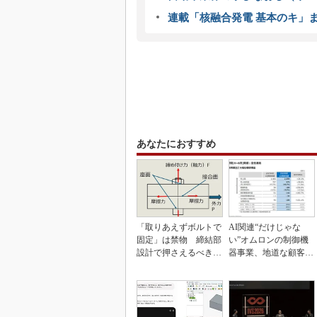
連載「核融合発電 基本のキ」
あなたにおすすめ
「取りあえずボルトで
AI関連“だけじゃな
固定」は禁物 締結部
い”オムロンの制御機
設計で押さえるべき基
器事業、地道な顧客基
本
盤強化が結実