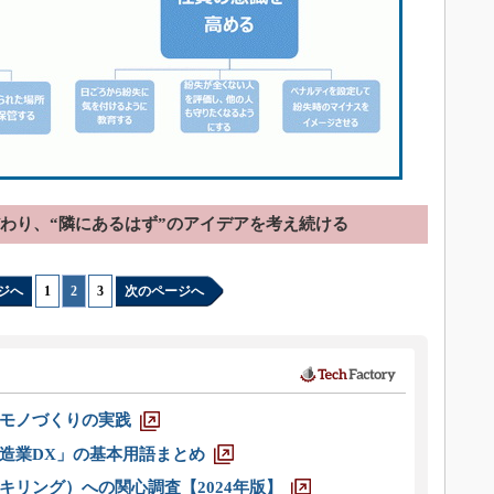
だわり、“隣にあるはず”のアイデアを考え続ける
ジへ
1
|
2
|
3
次のページへ
モノづくりの実践
造業DX」の基本用語まとめ
キリング）への関心調査【2024年版】