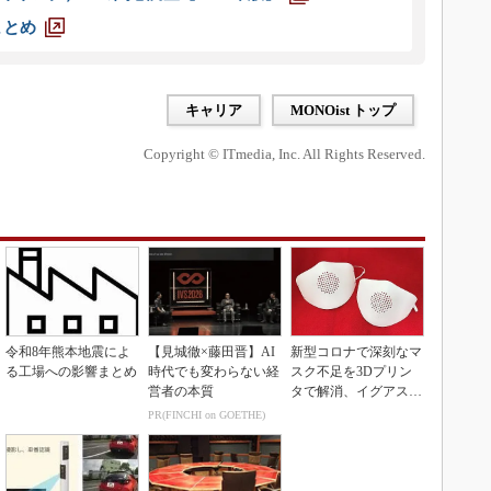
まとめ
キャリア
MONOist トップ
Copyright © ITmedia, Inc. All Rights Reserved.
令和8年熊本地震によ
【見城徹×藤田晋】AI
新型コロナで深刻なマ
る工場への影響まとめ
時代でも変わらない経
スク不足を3Dプリン
営者の本質
タで解消、イグアスが
3Dマスクを開発
PR(FINCHI on GOETHE)