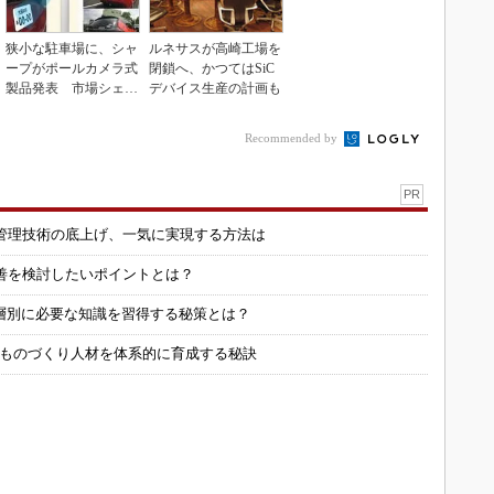
狭小な駐車場に、シャ
ルネサスが高崎工場を
ープがポールカメラ式
閉鎖へ、かつてはSiC
製品発表 市場シェア
デバイス生産の計画も
10％目指す
Recommended by
PR
管理技術の底上げ、一気に実現する方法は
善を検討したいポイントとは？
層別に必要な知識を習得する秘策とは？
 ものづくり人材を体系的に育成する秘訣