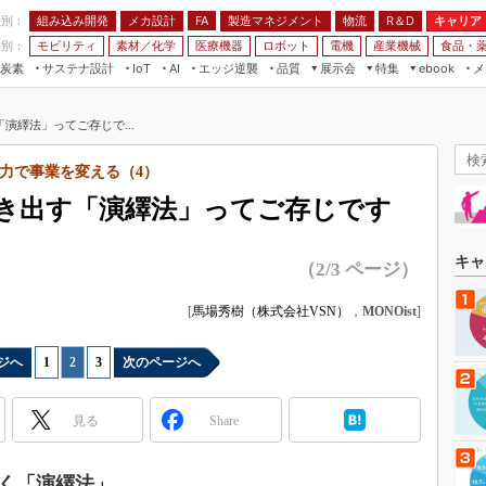
程別：
組み込み開発
メカ設計
製造マネジメント
物流
R＆D
キャリア
FA
業別：
モビリティ
素材／化学
医療機器
ロボット
電機
産業機械
食品・
炭素
サステナ設計
エッジ逆襲
品質
展示会
特集
メ
IoT
AI
ebook
伝承
組み込み開発
CEATEC
読者調査まとめ
編集後記
演繹法」ってご存じで...
JIMTOF
保全
メカ設計
つながるクルマ
組込み/エッジ コンピューティング
ス
 AI
製造マネジメント
5G
力で事業を変える（4）
展＆IoT/5Gソリューション展
VR／AR
FA
き出す「演繹法」ってご存じです
IIFES
モビリティ
フィールドサービス
国際ロボット展
素材／化学
FPGA
キャ
（2/3 ページ）
ジャパンモビリティショー
組み込み画像技術
TECHNO-FRONTIER
[
馬場秀樹（株式会社VSN）
，
MONOist
]
組み込みモデリング
人テク展
Windows Embedded
ジへ
1
|
2
|
3
次のページへ
スマート工場EXPO
車載ソフト開発
EdgeTech+
見る
Share
ISO26262
日本ものづくりワールド
無償設計ツール
AUTOMOTIVE WORLD
く「演繹法」