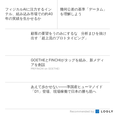
フィジカルAIに注力するイン
幾何公差の基準「データム」
テル、組み込み市場での約40
を理解しよう
年の実績を生かせるか
顧客の要望をうのみにするな 分析まひを抜け
出す「超上流のプロトタイピング」
GOETHEとFINCHIがタッグを組み、新メディ
アを創設
PR(FINCHI on GOETHE)
あえて歩かせない――準国産ヒューマノイド
「D1」登場、現場稼働で日本の勝ち筋へ
Recommended by