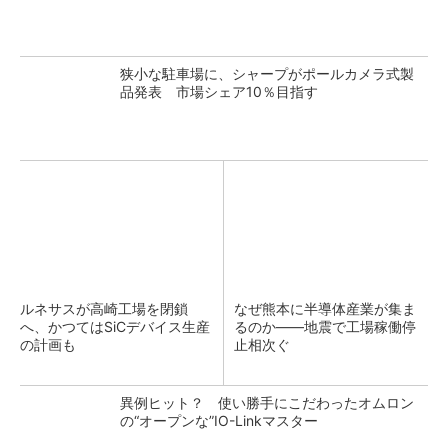
狭小な駐車場に、シャープがポールカメラ式製
品発表 市場シェア10％目指す
ルネサスが高崎工場を閉鎖
なぜ熊本に半導体産業が集ま
へ、かつてはSiCデバイス生産
るのか――地震で工場稼働停
の計画も
止相次ぐ
異例ヒット？ 使い勝手にこだわったオムロン
の“オープンな”IO-Linkマスター