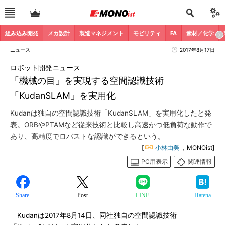
組み込み開発
メカ設計
製造マネジメント
モビリティ
FA
素材／化学
ニュース
2017年8月17日
ロボット開発ニュース
「機械の目」を実現する空間認識技術
「KudanSLAM」を実用化
Kudanは独自の空間認識技術「KudanSLAM」を実用化したと発
表。ORBやPTAMなど従来技術と比較し高速かつ低負荷な動作で
あり、高精度でロバストな認識ができるという。
[
小林由美
，MONOist]
PC用表示
関連情報
Share
Post
LINE
Hatena
Kudanは2017年8月14日、同社独自の空間認識技術