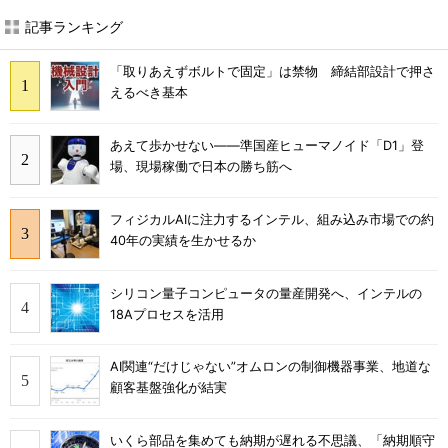
記事ランキング
「取りあえずボルトで固定」は禁物 締結部設計で押さ
えるべき基本
あえて歩かせない――準国産ヒューマノイド「D1」登
場、現場稼働で日本の勝ち筋へ
フィジカルAIに注力するインテル、組み込み市場での約
40年の実績を生かせるか
シリコン量子コンピュータの量産開発へ、インテルの
18Aプロセスを活用
AI関連“だけじゃない”オムロンの制御機器事業、地道な
顧客基盤強化が結実
いくら部品を集めても納期が遅れる不思議、「納期順守