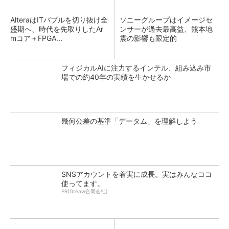
AlteraはITバブルを切り抜け全
ソニーグループはイメージセ
盛期へ、時代を先取りしたAr
ンサーが過去最高益、熊本地
mコア＋FPGA...
震の影響も限定的
フィジカルAIに注力するインテル、組み込み市
場での約40年の実績を生かせるか
幾何公差の基準「データム」を理解しよう
SNSアカウントを着実に成長。実はみんなココ
使ってます。
PR(Dreaw合同会社)