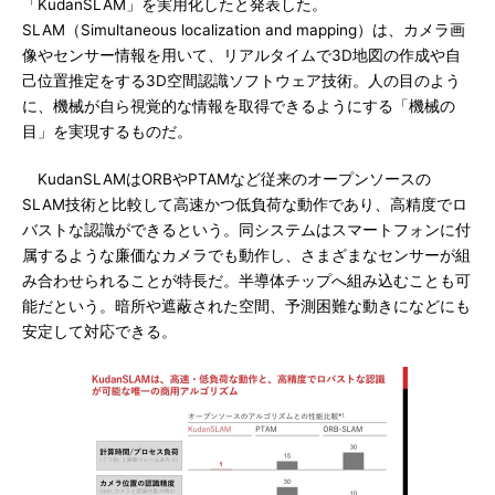
「KudanSLAM」を実用化したと発表した。
SLAM（Simultaneous localization and mapping）は、カメラ画
像やセンサー情報を用いて、リアルタイムで3D地図の作成や自
己位置推定をする3D空間認識ソフトウェア技術。人の目のよう
に、機械が自ら視覚的な情報を取得できるようにする「機械の
目」を実現するものだ。
KudanSLAMはORBやPTAMなど従来のオープンソースの
SLAM技術と比較して高速かつ低負荷な動作であり、高精度でロ
バストな認識ができるという。同システムはスマートフォンに付
属するような廉価なカメラでも動作し、さまざまなセンサーが組
み合わせられることが特長だ。半導体チップへ組み込むことも可
能だという。暗所や遮蔽された空間、予測困難な動きになどにも
安定して対応できる。