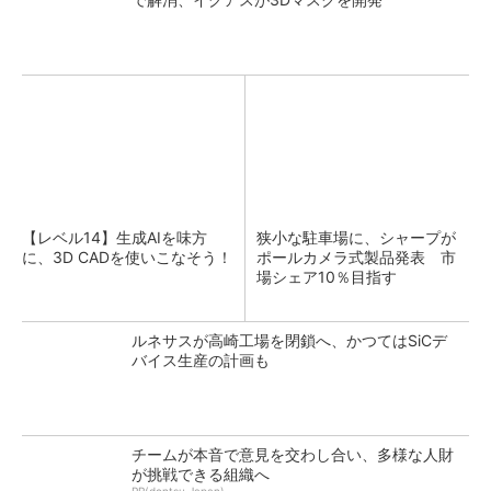
【レベル14】生成AIを味方
狭小な駐車場に、シャープが
に、3D CADを使いこなそう！
ポールカメラ式製品発表 市
場シェア10％目指す
ルネサスが高崎工場を閉鎖へ、かつてはSiCデ
バイス生産の計画も
チームが本音で意見を交わし合い、多様な人財
が挑戦できる組織へ