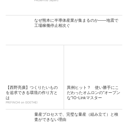
PR(dentsu Japan)
なぜ熊本に半導体産業が集まるのか――地震で
工場稼働停止相次ぐ
【西野亮廣】つくりたいもの
異例ヒット？ 使い勝手にこ
を追求できる環境の作り方と
だわったオムロンの“オープン
は
な”IO-Linkマスター
PR(FINCHI on GOETHE)
量産プロセスで、完璧な量産（組み立て）と検
査ができない理由