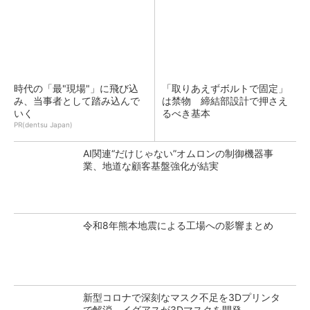
時代の「最"現場"」に飛び込
「取りあえずボルトで固定」
み、当事者として踏み込んで
は禁物 締結部設計で押さえ
いく
るべき基本
PR(dentsu Japan)
AI関連“だけじゃない”オムロンの制御機器事
業、地道な顧客基盤強化が結実
令和8年熊本地震による工場への影響まとめ
新型コロナで深刻なマスク不足を3Dプリンタ
で解消、イグアスが3Dマスクを開発