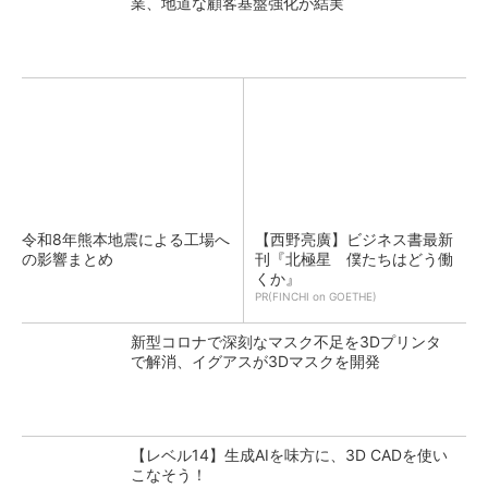
業、地道な顧客基盤強化が結実
令和8年熊本地震による工場へ
【西野亮廣】ビジネス書最新
の影響まとめ
刊『北極星 僕たちはどう働
くか』
PR(FINCHI on GOETHE)
新型コロナで深刻なマスク不足を3Dプリンタ
で解消、イグアスが3Dマスクを開発
【レベル14】生成AIを味方に、3D CADを使い
こなそう！