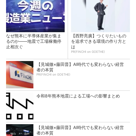
なぜ熊本に半導体産業が集ま
【西野亮廣】つくりたいもの
るのか――地震で工場稼働停
を追求できる環境の作り方と
止相次ぐ
は
PR(FINCHI on GOETHE)
【見城徹×藤田晋】AI時代でも変わらない経営
者の本質
PR(FINCHI on GOETHE)
令和8年熊本地震による工場への影響まとめ
【見城徹×藤田晋】AI時代でも変わらない経営
者の本質