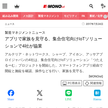
組み込み開発
メカ設計
製造マネジメント
モビリティ
FA
素材／化学
ニュース
2017年7月24日
製造マネジメントニュース
アプリで家族を見守る、集合住宅向けIoTソリュー
ションで4社が協業
アルテリア・ネットワークス、シャープ、アイホン、アッサアブ
ロイジャパンの4社は、集合住宅向けIoTソリューション「つたえ
るーむ」プロジェクトを開始した。スマートフォンアプリ経由で
開錠と施錠を確認、操作などを行い、家族を見守る。
[MONOist]
PC用表示
関連情報
Share
Post
LINE
Hatena