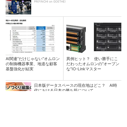
PR(FINCHI on GOETHE)
AI関連“だけじゃない”オムロン
異例ヒット？ 使い勝手にこ
の制御機器事業、地道な顧客
だわったオムロンの“オープン
基盤強化が結実
な”IO-Linkマスター
日本版データスペースの現在地はどこ？ AI時
代における日本の勝ち筋について
【西野亮廣】ビジネス書最新刊『北極星 僕た
ちはどう働くか』
PR(FINCHI on GOETHE)