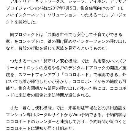
アルテリア・ネットワークス、シャープ、アイホン、アッサア
ブロイジャパンの4社は2017年7月5日、集合住宅向けのIoT（モ
ノのインターネット）ソリューション「つたえるーむ」プロジェ
クトを開始した。
同プロジェクトは「共働き世帯でも安心して子育てができる
家」をコンセプトに、鍵の開け閉めやインターフォンの呼び出し
など、普段の行動を通じて家族を見守るというものだ。
つたえるーむの「見守り／安心機能」では、共用部のハンズフ
リーオートロックの通過や各戸のデジタルドアロックの開錠／施
錠を、スマートフォンアプリ「ココロボ～ド」で確認できる。外
にいても誰が帰宅したかが分かり、ココロボ～ドからの施錠も可
能だ。集合玄関機から部屋の呼び出しがあった時には、ココロボ
～ドに来訪者の画像と来訪時間が通知される。
また「暮らし便利機能」では、来客用駐車場などの共用施設を
マンション専用ポータルサイトからWeb予約できる。予約内容は
ココロボ～ドのカレンダーと連携しており、予約時間が近づくと
ココロボ～ドに通知が届く仕組みだ。