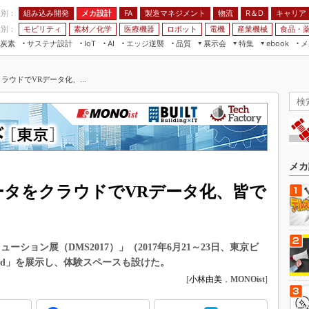
程別：
組み込み開発
メカ設計
製造マネジメント
物流
R＆D
キャリア
FA
業別：
モビリティ
素材／化学
医療機器
ロボット
電機
産業機械
食品・
炭素
サステナ設計
エッジ逆襲
品質
展示会
特集
メ
IoT
AI
ebook
伝承
組み込み開発
CEATEC
読者調査まとめ
編集後記
をクラウドでVRデータ化、...
JIMTOF
保全
メカ設計
つながるクルマ
組込み/エッジ コンピューティング
ス
 AI
製造マネジメント
5G
展＆IoT/5Gソリューション展
VR／AR
FA
IIFES
モビリティ
フィールドサービス
国際ロボット展
素材／化学
FPGA
メカ
ジャパンモビリティショー
組み込み画像技術
ったデータをクラウドでVRデータ化、皆で
TECHNO-FRONTIER
組み込みモデリング
人テク展
Windows Embedded
スマート工場EXPO
ーション展（DMS2017）」（2017年6月21～23日、東京ビ
車載ソフト開発
EdgeTech+
loud」を展示し、体験スペースも設けた。
ISO26262
[
小林由美
，
MONOist
]
日本ものづくりワールド
無償設計ツール
AUTOMOTIVE WORLD