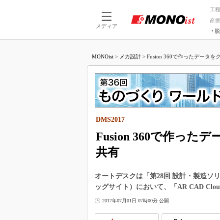
工
産
メディア
脱
つながる技術
AI×技術
MONOist
>
メカ設計
>
Fusion 360で作ったデータ
つながる工場
AI×設備
つながるサービ
Physical
DMS2017
Fusion 360で作
共有
オートデスクは「第28回 設計・製造ソリュ
ッグサイト）において、「AR CAD C
2017年07月01日 07時00分 公開