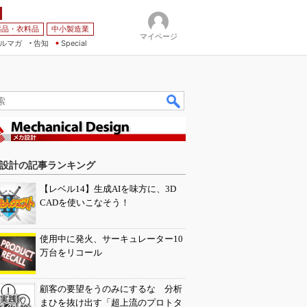
薬品・衣料品
中小製造業
マイページ
ルマガ
告知
Special
設計の記事ランキング
【レベル14】生成AIを味方に、3D
CADを使いこなそう！
使用中に発火、サーキュレーター10
万台をリコール
顧客の要望をうのみにするな 分析
まひを抜け出す「超上流のプロトタ