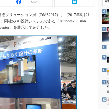
3Dプリンタ
Share
産業オープンネット展
デジタルツインとCAE
ソリューション展（DMS2017）」（2017年6月21～
S＆OP
の3D設計システムである「Autodesk Fusion
インダストリー4.0
k Inventor」を展示して紹介した。
イノベーション
製造業ビッグデータ
メイドインジャパン
植物工場
知財マネジメント
海外生産
グローバル設計・開発
制御セキュリティ
新型コロナへの対応