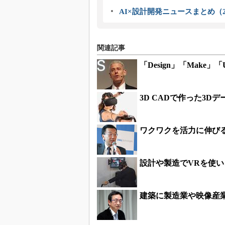
AI×設計開発ニュースまとめ（2
関連記事
「Design」「Mak
3D CADで作った3D
ワクワクを活力に伸びる
設計や製造でVRを使
建築に製造業や映像産