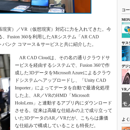
コー
MO
張現実）／VR（仮想現実）対応に力を入れてきた。今
usion 360を利用したARシステム「AR CAD
サス
フトバンク コマース＆サービスと共に紹介した。
AR CAD Cloudは、その名の通りクラウドサ
ービスを経由するシステムで、Fusion 360で作
デジ
成した3DデータをMicrosoft Azureによるクラウ
ドシステムへアップロードし、「Unity CAD
Importer」によってデータを自動で最適化処理
VR
した上、AR／VRのHMD「Microsoft
HoloLens」と連動するアプリ内にダウンロード
させる。従来は高級な仕組みの上で成り立って
いた3DデータのAR／VRだが、こちらは廉価
よく
な仕組みで構成していることも特長だ。