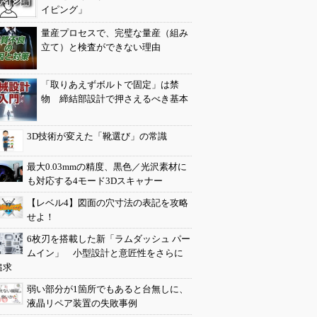
イピング」
量産プロセスで、完璧な量産（組み
立て）と検査ができない理由
「取りあえずボルトで固定」は禁
物 締結部設計で押さえるべき基本
3D技術が変えた「靴選び」の常識
最大0.03mmの精度、黒色／光沢素材に
も対応する4モード3Dスキャナー
【レベル4】図面の穴寸法の表記を攻略
せよ！
6枚刃を搭載した新「ラムダッシュ パー
ムイン」 小型設計と意匠性をさらに
追求
弱い部分が1箇所でもあると台無しに、
液晶リペア装置の失敗事例