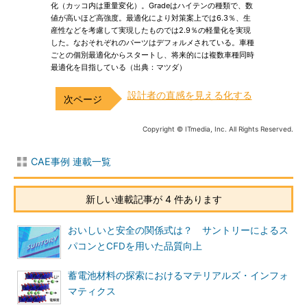
化（カッコ内は重量変化）。Gradeはハイテンの種類で、数
値が高いほど高強度。最適化により対策案上では6.3％、生
産性などを考慮して実現したものでは2.9％の軽量化を実現
した。なおそれぞれのパーツはデフォルメされている。車種
ごとの個別最適化からスタートし、将来的には複数車種同時
最適化を目指している（出典：マツダ）
設計者の直感を見える化する
Copyright © ITmedia, Inc. All Rights Reserved.
CAE事例 連載一覧
新しい連載記事が 4 件あります
おいしいと安全の関係式は？ サントリーによるス
パコンとCFDを用いた品質向上
蓄電池材料の探索におけるマテリアルズ・インフォ
マティクス