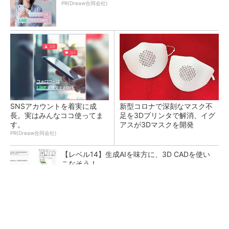
PR(Dreaw合同会社)
SNSアカウントを着実に成
新型コロナで深刻なマスク不
長。実はみんなココ使ってま
足を3Dプリンタで解消、イグ
す。
アスが3Dマスクを開発
PR(Dreaw合同会社)
【レベル14】生成AIを味方に、3D CADを使い
こなそう！
令和8年熊本地震による工場への影響まとめ