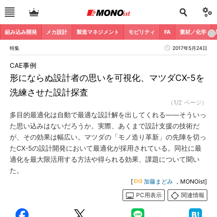
組み込み開発
メカ設計
製造マネジメント
モビリティ
FA
素材／化学
特集
2017年5月24日
CAE事例
形にならぬ設計者の思いを可視化、マツダCX-5を
洗練させた設計探査
（1/2 ページ）
多目的最適化は自動で最適な設計解を出してくれる――そういっ
た思い込みはないだろうか。実際、あくまで設計支援の技術だ
が、その効果は幅広い。マツダの「モノ造り革新」の先陣を切っ
たCX-5の設計開発において最適化が採用されている。同社に最
適化を最大限活用する方法や得られる効果、課題について聞い
た。
[
加藤まどみ
，MONOist]
PC用表示
関連情報