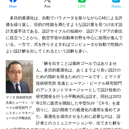
Share
Post
LINE
Hatena
多目的最適化は、自動でパラメータを振りながらCAEによる評
価を繰り返し、目的の性能を満たすような設計案を見つけ出す設
計支援手法である。設計サイクルの短縮や、設計アイデアの創出
に役立つことから、航空宇宙や自動車分野を中心に採用が進んで
いる。一方で、式を作りさえすればコンピュータが自動で性能の
よい設計解を出してくれるという誤解も多い。
「解を出すことは最終ゴールではありませ
ん。多目的最適化は、あくまでより良い設計の
ための指針を得るためのツールです」とマツダ
技術研究所 先進ヒューマン・ビークル研究部門
のアシスタントマネージャーとして設計技術の
研究開発を行う小平剛央氏は話す。同社は2012
マツダ 技術研究所
先進ヒューマン・ビ
年2月に販売を開始した中型SUV「CX-5」を皮
ークル研究部門 ア
切りに、設計開発での最適化の適用を進めてき
シスタントマネージ
た。最適化を成功させるために必要なのは、設
ャーの小平剛央氏
計者とのコミュニケーションや、出てきた解を