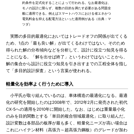
約条件を定式化することによって行われる。なお最適化は、
モノの設計に限らず、複数の目的を満たす必要がある問題全
般に適用できる。例えばスマートハウスにおける省エネかつ
電気料金を抑える配電方法といった適用例がある（出典：マ
ツダ）
実際の多目的最適化においてはトレードオフの関係が出てくる
ため、1点の「最も良い解」が出てくるわけではない。そのため
得られた解の分布傾向などを分析して、設計に役立つ知見を得る
ことになる。「解を出せば終了」というわけではないことから、
解の集合から設計に役立つ知見を引き出すまでの工程全体を指し
て「多目的設計探査」という言葉が使われる。
軽量化を効率よく行うために導入
小平氏が取り組んでいるのは、車体構造の最適化になる。最適
化の研究を開始したのは2008年で、2012年2月に発売された初代
CX-5への適用を2010年に開始した。なお、はじめは重量最小化
のみを目的関数とする「単目的複合領域最適化」に取り組んだ。
設計変数は各部品の板厚が最も多く、軽量化ニーズが高い場合は
これにハイテン材料（高張力～超高張力鋼板）のグレードが加わ