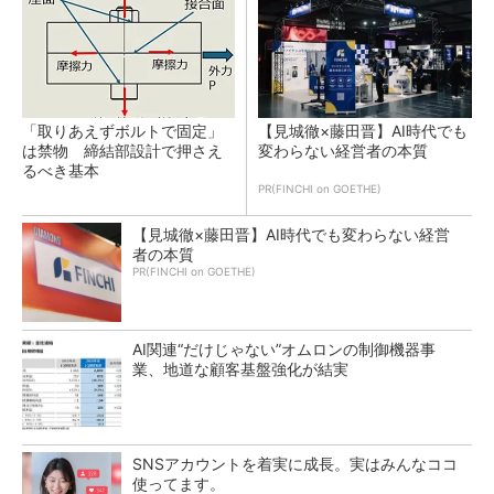
「取りあえずボルトで固定」
【見城徹×藤田晋】AI時代でも
は禁物 締結部設計で押さえ
変わらない経営者の本質
るべき基本
PR(FINCHI on GOETHE)
【見城徹×藤田晋】AI時代でも変わらない経営
者の本質
PR(FINCHI on GOETHE)
AI関連“だけじゃない”オムロンの制御機器事
業、地道な顧客基盤強化が結実
SNSアカウントを着実に成長。実はみんなココ
使ってます。