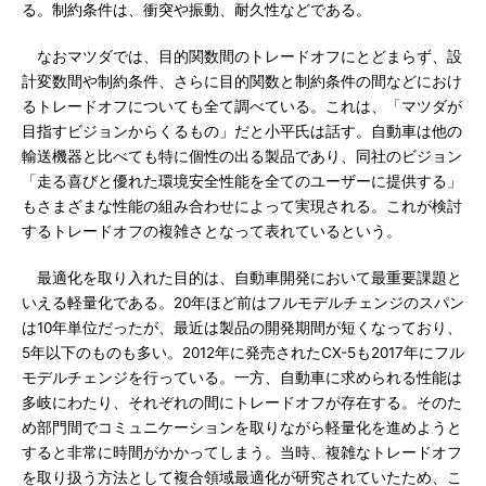
る。制約条件は、衝突や振動、耐久性などである。
なおマツダでは、目的関数間のトレードオフにとどまらず、設
計変数間や制約条件、さらに目的関数と制約条件の間などにおけ
るトレードオフについても全て調べている。これは、「マツダが
目指すビジョンからくるもの」だと小平氏は話す。自動車は他の
輸送機器と比べても特に個性の出る製品であり、同社のビジョン
「走る喜びと優れた環境安全性能を全てのユーザーに提供する」
もさまざまな性能の組み合わせによって実現される。これが検討
するトレードオフの複雑さとなって表れているという。
最適化を取り入れた目的は、自動車開発において最重要課題と
いえる軽量化である。20年ほど前はフルモデルチェンジのスパン
は10年単位だったが、最近は製品の開発期間が短くなっており、
5年以下のものも多い。2012年に発売されたCX-5も2017年にフル
モデルチェンジを行っている。一方、自動車に求められる性能は
多岐にわたり、それぞれの間にトレードオフが存在する。そのた
め部門間でコミュニケーションを取りながら軽量化を進めようと
すると非常に時間がかかってしまう。当時、複雑なトレードオフ
を取り扱う方法として複合領域最適化が研究されていたため、こ