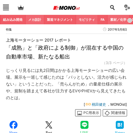
組み込み開発
メカ設計
製造マネジメント
モビリティ
FA
素材／化学
特集
2017年5月8日
上海モーターショー 2017 レポート
「成熟」と「政府による制御」が混在する中国の
自動車市場、新たなる船出
（3/3 ページ）
じっくり見るには丸2日間はかかる上海モーターショーの広い会
場。展示を一巡して感じたのは「パッとしない。活力が感じられ
ない」ということだった。「売らんがため」の量産仕様の展示
や、規制を踏まえて各社が注力するEVやPHEVから見えてきたも
のとは。
[
桃田健史
，MONOist]
PC用表示
関連情報
Share
Post
LINE
Hatena