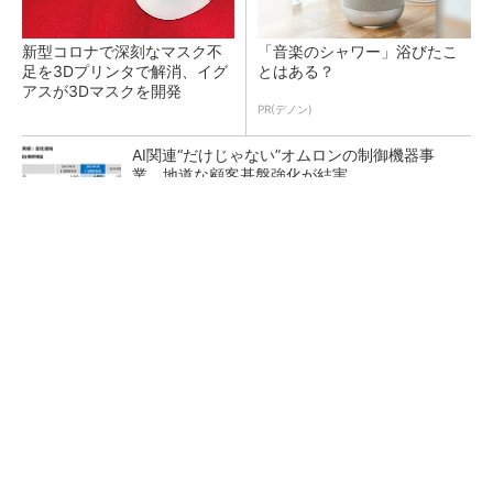
新型コロナで深刻なマスク不
「音楽のシャワー」浴びたこ
足を3Dプリンタで解消、イグ
とはある？
アスが3Dマスクを開発
PR(デノン)
AI関連“だけじゃない”オムロンの制御機器事
業、地道な顧客基盤強化が結実
【レベル14】生成AIを味方に、3D CADを使い
こなそう！
「取りあえずボルトで固定」は禁物 締結部設
計で押さえるべき基本