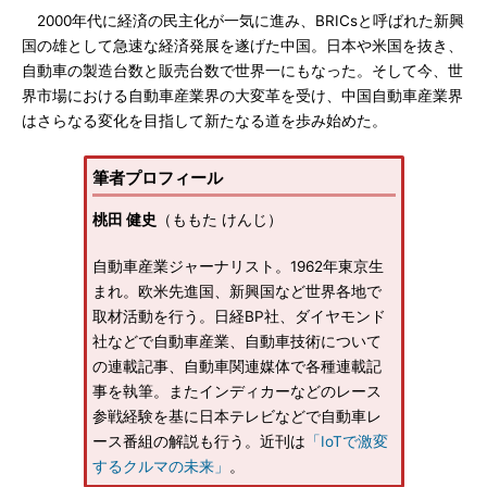
2000年代に経済の民主化が一気に進み、BRICsと呼ばれた新興
国の雄として急速な経済発展を遂げた中国。日本や米国を抜き、
自動車の製造台数と販売台数で世界一にもなった。そして今、世
界市場における自動車産業界の大変革を受け、中国自動車産業界
はさらなる変化を目指して新たなる道を歩み始めた。
筆者プロフィール
桃田 健史
（ももた けんじ）
自動車産業ジャーナリスト。1962年東京生
まれ。欧米先進国、新興国など世界各地で
取材活動を行う。日経BP社、ダイヤモンド
社などで自動車産業、自動車技術について
の連載記事、自動車関連媒体で各種連載記
事を執筆。またインディカーなどのレース
参戦経験を基に日本テレビなどで自動車レ
ース番組の解説も行う。近刊は
「IoTで激変
するクルマの未来」
。