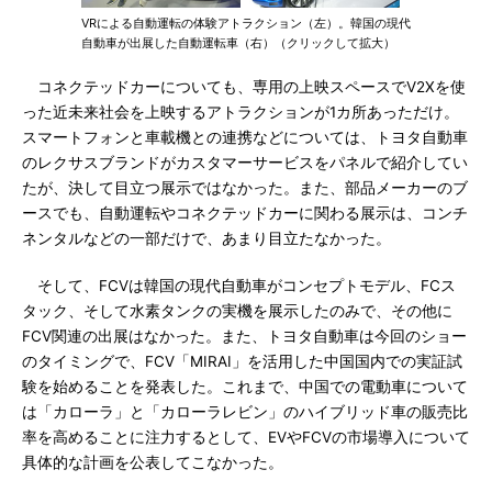
VRによる自動運転の体験アトラクション（左）。韓国の現代
自動車が出展した自動運転車（右）（クリックして拡大）
コネクテッドカーについても、専用の上映スペースでV2Xを使
った近未来社会を上映するアトラクションが1カ所あっただけ。
スマートフォンと車載機との連携などについては、トヨタ自動車
のレクサスブランドがカスタマーサービスをパネルで紹介してい
たが、決して目立つ展示ではなかった。また、部品メーカーのブ
ースでも、自動運転やコネクテッドカーに関わる展示は、コンチ
ネンタルなどの一部だけで、あまり目立たなかった。
そして、FCVは韓国の現代自動車がコンセプトモデル、FCス
タック、そして水素タンクの実機を展示したのみで、その他に
FCV関連の出展はなかった。また、トヨタ自動車は今回のショー
のタイミングで、FCV「MIRAI」を活用した中国国内での実証試
験を始めることを発表した。これまで、中国での電動車について
は「カローラ」と「カローラレビン」のハイブリッド車の販売比
率を高めることに注力するとして、EVやFCVの市場導入について
具体的な計画を公表してこなかった。