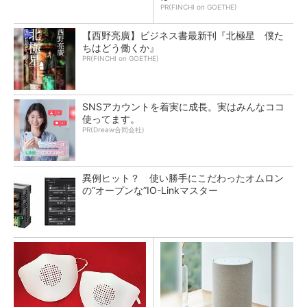
PR(FINCHI on GOETHE)
【西野亮廣】ビジネス書最新刊『北極星 僕た
ちはどう働くか』
PR(FINCHI on GOETHE)
SNSアカウントを着実に成長。実はみんなココ
使ってます。
PR(Dreaw合同会社)
異例ヒット？ 使い勝手にこだわったオムロン
の“オープンな”IO-Linkマスター