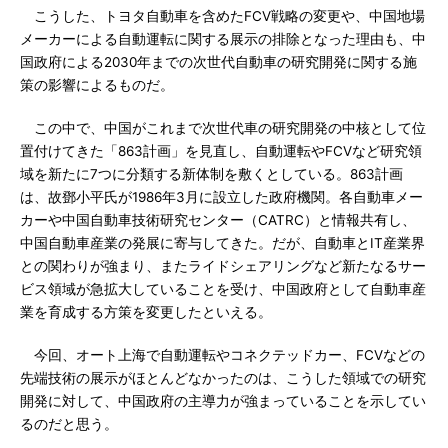
こうした、トヨタ自動車を含めたFCV戦略の変更や、中国地場
メーカーによる自動運転に関する展示の排除となった理由も、中
国政府による2030年までの次世代自動車の研究開発に関する施
策の影響によるものだ。
この中で、中国がこれまで次世代車の研究開発の中核として位
置付けてきた「863計画」を見直し、自動運転やFCVなど研究領
域を新たに7つに分類する新体制を敷くとしている。863計画
は、故鄧小平氏が1986年3月に設立した政府機関。各自動車メー
カーや中国自動車技術研究センター（CATRC）と情報共有し、
中国自動車産業の発展に寄与してきた。だが、自動車とIT産業界
との関わりが強まり、またライドシェアリングなど新たなるサー
ビス領域が急拡大していることを受け、中国政府として自動車産
業を育成する方策を変更したといえる。
今回、オート上海で自動運転やコネクテッドカー、FCVなどの
先端技術の展示がほとんどなかったのは、こうした領域での研究
開発に対して、中国政府の主導力が強まっていることを示してい
るのだと思う。