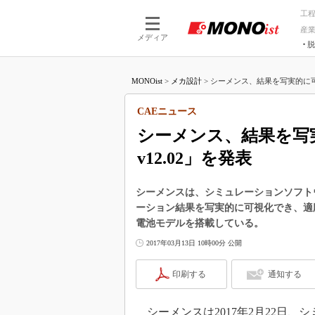
工
産
メディア
脱
つながる技術
AI×技術
MONOist
>
メカ設計
>
シーメンス、結果を写実的に可視化
つながる工場
AI×設備
つながるサービ
Physical
CAEニュース
シーメンス、結果を写実
v12.02」を発表
シーメンスは、シミュレーションソフトウェア
ーション結果を写実的に可視化でき、適
電池モデルを搭載している。
2017年03月13日 10時00分 公開
印刷する
通知する
シーメンスは2017年2月22日、シ