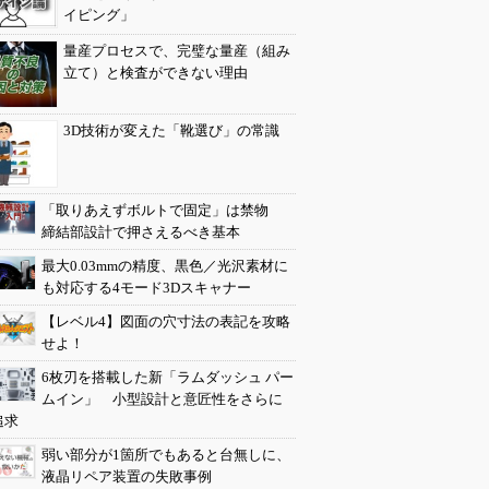
イピング」
量産プロセスで、完璧な量産（組み
立て）と検査ができない理由
3D技術が変えた「靴選び」の常識
「取りあえずボルトで固定」は禁物
締結部設計で押さえるべき基本
最大0.03mmの精度、黒色／光沢素材に
も対応する4モード3Dスキャナー
【レベル4】図面の穴寸法の表記を攻略
せよ！
6枚刃を搭載した新「ラムダッシュ パー
ムイン」 小型設計と意匠性をさらに
追求
弱い部分が1箇所でもあると台無しに、
液晶リペア装置の失敗事例