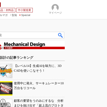
薬品・衣料品
中小製造業
マイページ
ルマガ
告知
Special
設計の記事ランキング
【レベル14】生成AIを味方に、3D
CADを使いこなそう！
使用中に発火、サーキュレーター10
万台をリコール
顧客の要望をうのみにするな 分析
まひを抜け出す「超上流のプロトタ