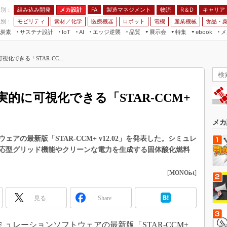
程別：
組み込み開発
メカ設計
製造マネジメント
物流
R＆D
キャリア
FA
業別：
モビリティ
素材／化学
医療機器
ロボット
電機
産業機械
食品・
炭素
サステナ設計
エッジ逆襲
品質
展示会
特集
メ
IoT
AI
ebook
伝承
組み込み開発
CEATEC
読者調査まとめ
編集後記
できる「STAR-CC...
JIMTOF
保全
メカ設計
つながるクルマ
組込み/エッジ コンピューティング
ス
 AI
製造マネジメント
5G
展＆IoT/5Gソリューション展
VR／AR
FA
的に可視化できる「STAR-CCM+
IIFES
モビリティ
フィールドサービス
国際ロボット展
素材／化学
FPGA
メカ
ジャパンモビリティショー
組み込み画像技術
の最新版「STAR-CCM+ v12.02」を発表した。シミュレ
TECHNO-FRONTIER
応型グリッド機能やクリーンな電力を生成する固体酸化燃料
組み込みモデリング
人テク展
Windows Embedded
[
MONOist
]
スマート工場EXPO
車載ソフト開発
EdgeTech+
見る
Share
ISO26262
日本ものづくりワールド
無償設計ツール
AUTOMOTIVE WORLD
ミュレーションソフトウェアの最新版「STAR-CCM+