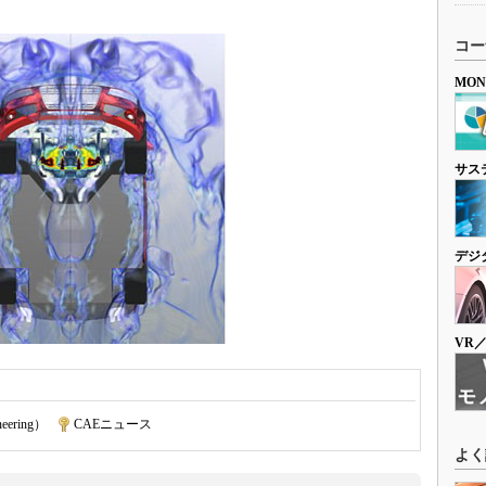
コー
MO
サス
デジ
VR
neering）
|
CAEニュース
よく