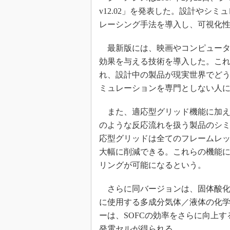
v12.02」を発表した。設計やシ
レーシング手法を導入し、可視化
最新版には、映画やコンピュータゲ
効果を与える技術を導入した。こ
れ、設計中の製品が現実世界でど
ミュレーションを専門としない人
また、適応型グリッド機能に加え
のような反応流れを扱う製品のシ
応型グリッドは全てのフレームレ
大幅に削減できる。これらの機能
リングが可能になるという。
さらに同バージョンは、固体酸化燃
に使用する多成分気体／液体の化
ーは、SOFCの効率をさらに向上
発電セルが得られる。