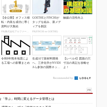
【全公開】オフィス移
GOETHEとFINCHIが
触媒の活性向上
転・内装を成功に導く
タッグを組み、新メデ
資料が大集結
ィアを創設
PR(株式会社アルファーテクノ)
PR(FINCHI on GOETHE)
令和8年熊本地震によ
生成AIで新材料開発
【レベル4】図面の穴
る工場への影響まとめ
へ、三井化学がNVIDI
寸法の表記を攻略せ
Aら参加の国際ネット
よ！
ワークに参画
Recommended by
PR
を「学ぶ」時間に変えるデータ管理とは