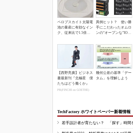
ペロブスカイト太陽電
異例ヒット？ 使い勝
池の量産に有効なイン
手にこだわったオムロ
ク、従来比で1.5倍の
ンの“オープンな”IO-L
性能向上
inkマスター
【西野亮廣】ビジネス
幾何公差の基準「デー
書最新刊『北極星 僕
タム」を理解しよう
たちはどう働くか』
PR(FINCHI on GOETHE)
TechFactory ホワイトペーパー新着情報
若手設計者が育たない？ 「探す」時間