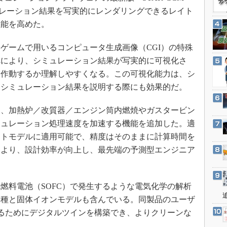
3Dプリンタ
産業オープンネット展
ミュレーション結果を写実的にレンダリングできるレイト
デジタルツインとCAE
性能を高めた。
S＆OP
ームで用いるコンピュータ生成画像（CGI）の特殊
インダストリー4.0
れにより、シミュレーション結果が写実的に可視化さ
イノベーション
う作動するか理解しやすくなる。この可視化能力は、シ
製造業ビッグデータ
にシミュレーション結果を説明する際にも効果的だ。
メイドインジャパン
、加熱炉／改質器／エンジン筒内燃焼やガスタービン
植物工場
ミュレーション処理速度を加速する機能を追加した。適
知財マネジメント
ットモデルに適用可能で、精度はそのままに計算時間を
海外生産
により、設計効率が向上し、最先端の予測型エンジニア
グローバル設計・開発
制御セキュリティ
料電池（SOFC）で発生するような電気化学の解析
新型コロナへの対応
学種と固体イオンモデルも含んでいる。同製品のユーザ
するためにデジタルツインを構築でき、よりクリーンな