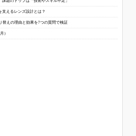
用 課題のトップは「技術やスキル不足」
を支えるレンズ設計とは？
り替えの理由と効果を7つの質問で検証
6月）