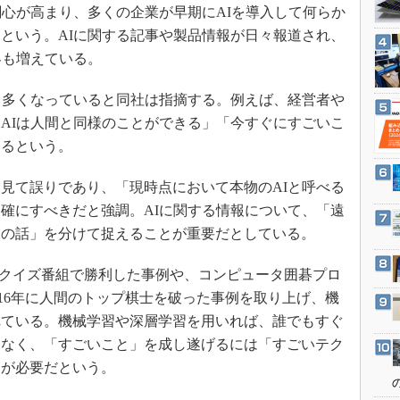
3Dプリンタ
関心が高まり、多くの企業が早期にAIを導入して何らか
産業オープンネット展
デジタルツインとCAE
という。AIに関する記事や製品情報が日々報道され、
客も増えている。
S＆OP
インダストリー4.0
も多くなっていると同社は指摘する。例えば、経営者や
イノベーション
AIは人間と同様のことができる」「今すぐにすごいこ
製造業ビッグデータ
あるという。
メイドインジャパン
見て誤りであり、「現時点において本物のAIと呼べる
植物工場
確にすべきだと強調。AIに関する情報について、「遠
知財マネジメント
後の話」を分けて捉えることが重要だとしている。
海外生産
1年にクイズ番組で勝利した事例や、コンピュータ囲碁プロ
グローバル設計・開発
2016年に人間のトップ棋士を破った事例を取り上げ、機
制御セキュリティ
れている。機械学習や深層学習を用いれば、誰でもすぐ
新型コロナへの対応
はなく、「すごいこと」を成し遂げるには「すごいテク
」が必要だという。