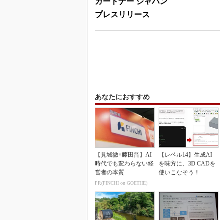
ガートナー ジャパン
プレスリリース
あなたにおすすめ
【見城徹×藤田晋】AI
【レベル14】生成AI
時代でも変わらない経
を味方に、3D CADを
営者の本質
使いこなそう！
PR(FINCHI on GOETHE)