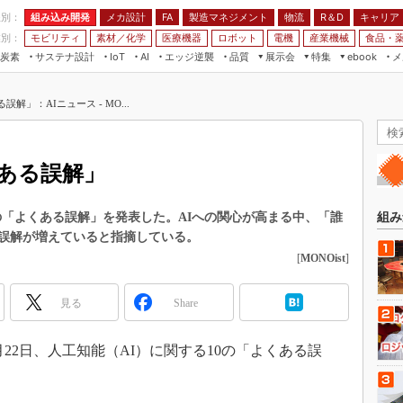
程別：
組み込み開発
メカ設計
製造マネジメント
物流
R＆D
キャリア
FA
業別：
モビリティ
素材／化学
医療機器
ロボット
電機
産業機械
食品・
炭素
サステナ設計
エッジ逆襲
品質
展示会
特集
メ
IoT
AI
ebook
伝承
組み込み開発
CEATEC
読者調査まとめ
編集後記
誤解」：AIニュース - MO...
JIMTOF
保全
メカ設計
つながるクルマ
組込み/エッジ コンピューティング
ス
 AI
製造マネジメント
5G
展＆IoT/5Gソリューション展
VR／AR
FA
くある誤解」
IIFES
モビリティ
フィールドサービス
国際ロボット展
素材／化学
FPGA
0の「よくある誤解」を発表した。AIへの関心が高まる中、「誰
組み
ジャパンモビリティショー
誤解が増えていると指摘している。
組み込み画像技術
TECHNO-FRONTIER
[
MONOist
]
組み込みモデリング
人テク展
Windows Embedded
見る
Share
スマート工場EXPO
車載ソフト開発
EdgeTech+
月22日、人工知能（AI）に関する10の「よくある誤
ISO26262
日本ものづくりワールド
無償設計ツール
AUTOMOTIVE WORLD