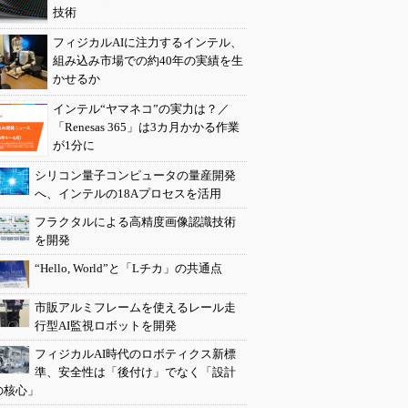
技術
フィジカルAIに注力するインテル、
組み込み市場での約40年の実績を生
かせるか
インテル“ヤマネコ”の実力は？／
「Renesas 365」は3カ月かかる作業
が1分に
シリコン量子コンピュータの量産開発
へ、インテルの18Aプロセスを活用
フラクタルによる高精度画像認識技術
を開発
“Hello, World”と「Lチカ」の共通点
市販アルミフレームを使えるレール走
行型AI監視ロボットを開発
フィジカルAI時代のロボティクス新標
準、安全性は「後付け」でなく「設計
の核心」