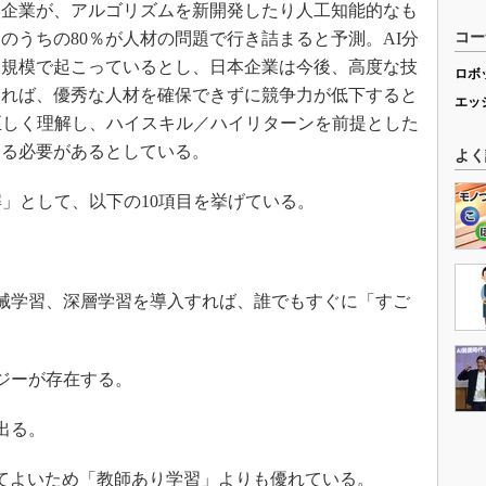
日本企業が、アルゴリズムを新開発したり人工知能的なも
のうちの80％が人材の問題で行き詰まると予測。AI分
コー
界規模で起こっているとし、日本企業は今後、高度な技
ロボ
ければ、優秀な人材を確保できずに競争力が低下すると
エッ
正しく理解し、ハイスキル／ハイリターンを前提とした
する必要があるとしている。
よく
」として、以下の10項目を挙げている。
。
のや機械学習、深層学習を導入すれば、誰でもすぐに「すご
ロジーが存在する。
出る。
てよいため「教師あり学習」よりも優れている。