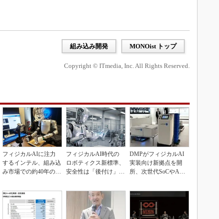
組み込み開発
MONOist トップ
Copyright © ITmedia, Inc. All Rights Reserved.
フィジカルAIに注力
フィジカルAI時代の
DMPがフィジカルAI
するインテル、組み込
ロボティクス新標準、
実装向け新拠点を開
み市場での約40年の実
安全性は「後付け」で
所、次世代SoCやAM
績を生かせるか
なく「設計の核心」
Rデモを披露