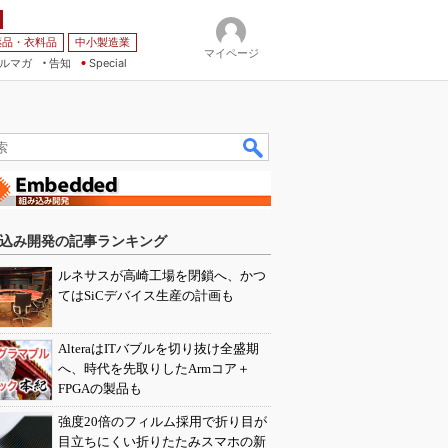
薬品・衣料品
中小製造業
マイページ
ルマガ
告知
Special
込み開発の記事ランキング
ルネサスが高崎工場を閉鎖へ、かつ
てはSiCデバイス生産の計画も
AlteraはITバブルを切り抜け全盛期
へ、時代を先取りしたArmコア＋
FPGAの製品も
強度20倍のフィルム採用で折り目が
目立ちにくい折りたたみスマホの新