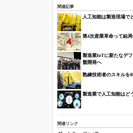
関連記事
人工知能は製造現場で
第4次産業革命って結
製造業IoTに新たなデ
盤開発へ
熟練技術者のスキルを
製造業で人工知能はど
関連リンク