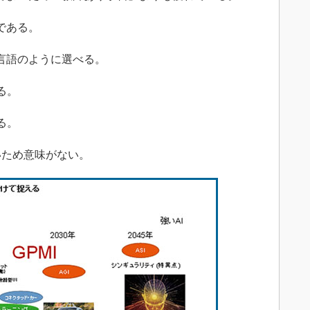
である。
言語のように選べる。
る。
る。
いため意味がない。