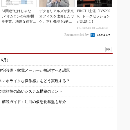
AI関連“だけじゃな
デクセリアルズが東京
FINCHI主催「IVS202
い”オムロンの制御機
オフィスを改修したワ
6」トークセッション
器事業、地道な顧客基
ケ、本社機能を2拠点
が話題に！
盤強化が結実
に
PR(FINCHI on GOETHE)
Recommended by
PR
～6月）
住宅設備・家電メーカーが検討すべき課題
スマホライクな操作感」をどう実現する？
で信頼性の高いシステム構築のヒント
」解説ガイド：注目の仮想化基盤も紹介