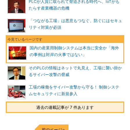
PLCが人質に取られて脅迫される時代へ、IoTがも
たらす産業機器の危機
「つながる工場」は悪意もつなぐ、防ぐにはセキュ
リティ対策が必須
国内の産業用制御システムは本当に安全か「海外
の事例は対岸の火事ではない」
そのPLCの情報はネットで丸見え、工場に襲い掛か
るサイバー攻撃の脅威
工場の稼働をサイバー攻撃から守る！ 制御システ
ムセキュリティに新規参入
過去の連載記事が 7 件あります
前のページへ