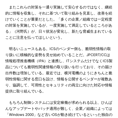
またこれらの対策を一通り実施して安心するのではなく、継続
的に情報を収集し、それに基づいて取り組みを見直し、改善を続
けていくことが重要だとした。「多くの企業／組織では一定程度
の対策を実施しているが、一度実施して満足しているところがあ
る」（河野氏）が、日々状況が変化し、新たな脅威生まれている
ことに注意を払ってほしいという。
明るいニュースもある。ICSのベンダー側も、脆弱性情報の取
り扱いに積極的な姿勢を見せ始めていることだ。JPCERT/CCは
情報処理推進機構（IPA）と連携し、ITシステムだけでなくICS製
品についても脆弱性関連情報の取り扱いを行っており、その届け
出件数は増加している。最近では、横河電機のようにきちんと脆
弱性情報に関する窓口を設け、情報を公開するベンダーが複数あ
り、協調して、可用性とセキュリティの両立に向けた対応や情報
提供に取り組んでいる。
もちろん制御システムには安定稼働が求められる以上、ひんぱ
んなアップデートやパッチ適用が難しく、企業／組織によっては
「Windows 2000」など古いOSが動き続けているといった独自の