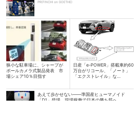
PR(FINCHI on GOETHE)
狭小な駐車場に、シャープが
日産「e-POWER」搭載車約60
ポールカメラ式製品発表 市
万台がリコール、「ノート」
場シェア10％目指す
「エクストレイル」な...
あえて歩かせない――準国産ヒューマノイド
「D1」登場、現場稼働で日本の勝ち筋へ
【見城徹×藤田晋】AI時代でも変わらない経営
者の本質
PR(FINCHI on GOETHE)