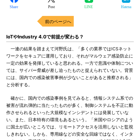
Share
Post
LINE
Hatena
前のページへ
IoTやIndustry 4.0で前提が変わる？
一連の結果を踏まえて河野氏は、「多くの業界ではICSネット
ワークをセキュアに運用しており、それがマルウェア感染防止に
一定の効果を発揮していると思われる。一方で意識や体制につい
ては、サイバー脅威が差し迫ったものと捉えられていない。背景
には、国内での感染被害事例が少ないことがあると推察される」
と分析する。
確かに、国内での感染事例を見てみると、情報システム系での
被害が流れ弾的に当たったものが多く、制御システムを不正に動
作させられるといった大規模なインシデントには発展していな
い。また、日本特有の環境もあるという。「米国やロシアのよう
に国土が広いところでは、リモートアクセスを活用しないと監視
しきれない。しかも、専用線などの安全な回線ではなく、インタ