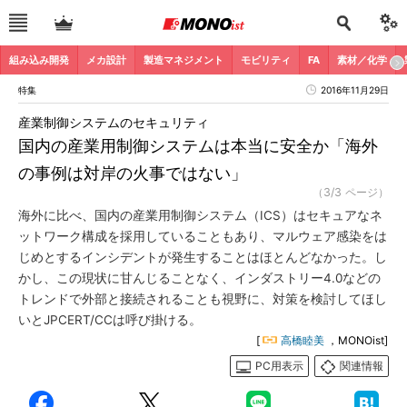
組み込み開発
メカ設計
製造マネジメント
モビリティ
FA
素材／化学
特集
2016年11月29日
産業制御システムのセキュリティ
国内の産業用制御システムは本当に安全か「海外
の事例は対岸の火事ではない」
（3/3 ページ）
海外に比べ、国内の産業用制御システム（ICS）はセキュアなネ
ットワーク構成を採用していることもあり、マルウェア感染をは
じめとするインシデントが発生することはほとんどなかった。し
かし、この現状に甘んじることなく、インダストリー4.0などの
トレンドで外部と接続されることも視野に、対策を検討してほし
いとJPCERT/CCは呼び掛ける。
[
高橋睦美
，MONOist]
PC用表示
関連情報