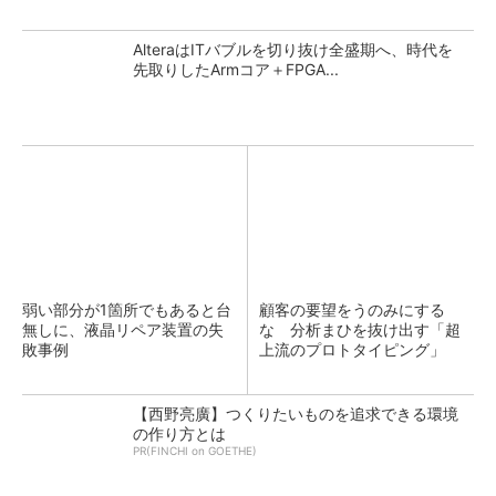
AlteraはITバブルを切り抜け全盛期へ、時代を
先取りしたArmコア＋FPGA...
弱い部分が1箇所でもあると台
顧客の要望をうのみにする
無しに、液晶リペア装置の失
な 分析まひを抜け出す「超
敗事例
上流のプロトタイピング」
【西野亮廣】つくりたいものを追求できる環境
の作り方とは
PR(FINCHI on GOETHE)