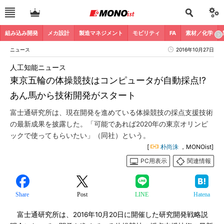
組み込み開発
メカ設計
製造マネジメント
モビリティ
FA
素材／化学
ニュース
2016年10月27日
人工知能ニュース
東京五輪の体操競技はコンピュータが自動採点!?
あん馬から技術開発がスタート
富士通研究所は、現在開発を進めている体操競技の採点支援技術
の最新成果を披露した。「可能であれば2020年の東京オリンピ
ックで使ってもらいたい」（同社）という。
[
朴尚洙
，MONOist]
PC用表示
関連情報
Share
Post
LINE
Hatena
富士通研究所は、2016年10月20日に開催した研究開発戦略説