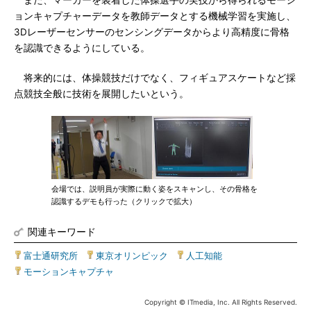
また、マーカーを装着した体操選手の実技から得られるモーシ
ョンキャプチャーデータを教師データとする機械学習を実施し、
3Dレーザーセンサーのセンシングデータからより高精度に骨格
を認識できるようにしている。
将来的には、体操競技だけでなく、フィギュアスケートなど採
点競技全般に技術を展開したいという。
会場では、説明員が実際に動く姿をスキャンし、その骨格を
認識するデモも行った（クリックで拡大）
関連キーワード
富士通研究所
|
東京オリンピック
|
人工知能
|
モーションキャプチャ
Copyright © ITmedia, Inc. All Rights Reserved.