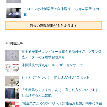
ドローンが機械学習で自律飛行、“らせん学習”で進
化
過去の連載記事が 3 件あります
関連記事
富士通が量子コンピュータ超える新AI技術、グラフ構
造データへの深層学習適用も
体操競技の採点を3Dレーザーセンサーで
ヒトとICTをつなぐ、富士通の“仲介”ロボット
「生産落ちてますね、あそこ直した方がいいですよ」
と会話する人工知能
“製造業のため”のIoTや人工知能活用基盤が簡単に構築