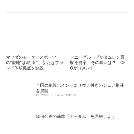
マツダのモータースポーツ
ソニーグループがタムロン買
の“聖地”は深川に、新たなブラ
収を提案、その狙いは？ CF
ンド体験拠点を開設
Oがコメント
全国の絶景ポイントにサウナ付きのシェア別荘
を展開
PR(COCO VILLA on GOETHE)
幾何公差の基準「データム」を理解しよう