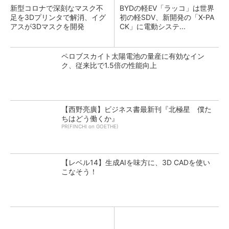
新型コロナで深刻なマスク不
BYDの軽EV「ラッコ」は世界
足を3Dプリンタで解消、イグ
初の軽SDV、新開発の「X-PA
アスが3Dマスクを開発
CK」に電動システ...
ペロブスカイト太陽電池の量産に有効なイン
ク、従来比で1.5倍の性能向上
【西野亮廣】ビジネス書最新刊『北極星 僕た
ちはどう働くか』
PR(FINCHI on GOETHE)
【レベル14】生成AIを味方に、3D CADを使い
こなそう！