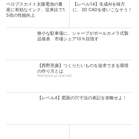
ペロブスカイト太陽電池の量
【レベル14】生成AIを味方
産に有効なインク、従来比で1.
に、3D CADを使いこなそう！
5倍の性能向上
狭小な駐車場に、シャープがポールカメラ式製
品発表 市場シェア10％目指す
【西野亮廣】つくりたいものを追求できる環境
の作り方とは
PR(FINCHI on GOETHE)
【レベル4】図面の穴寸法の表記を攻略せよ！