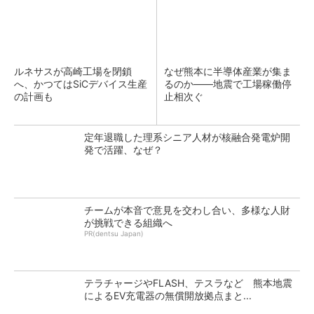
ルネサスが高崎工場を閉鎖
なぜ熊本に半導体産業が集ま
へ、かつてはSiCデバイス生産
るのか――地震で工場稼働停
の計画も
止相次ぐ
定年退職した理系シニア人材が核融合発電炉開
発で活躍、なぜ？
チームが本音で意見を交わし合い、多様な人財
が挑戦できる組織へ
PR(dentsu Japan)
テラチャージやFLASH、テスラなど 熊本地震
によるEV充電器の無償開放拠点まと...