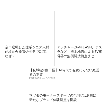
定年退職した理系シニア人材
テラチャージやFLASH、テス
が核融合発電炉開発で活躍、
ラなど 熊本地震によるEV充
なぜ？
電器の無償開放拠点まと...
【見城徹×藤田晋】AI時代でも変わらない経営
者の本質
PR(FINCHI on GOETHE)
マツダのモータースポーツの“聖地”は深川に、
新たなブランド体験拠点を開設