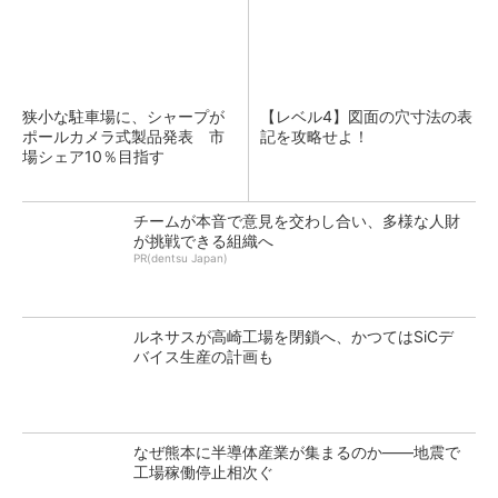
狭小な駐車場に、シャープが
【レベル4】図面の穴寸法の表
ポールカメラ式製品発表 市
記を攻略せよ！
場シェア10％目指す
チームが本音で意見を交わし合い、多様な人財
が挑戦できる組織へ
PR(dentsu Japan)
ルネサスが高崎工場を閉鎖へ、かつてはSiCデ
バイス生産の計画も
なぜ熊本に半導体産業が集まるのか――地震で
工場稼働停止相次ぐ