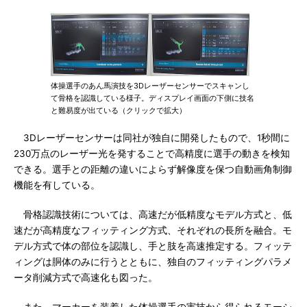
体操選手のあん馬演技を3Dレーザーセンサーでスキャンし
て骨格を認識している様子。ディスプレイ画面の下側に技名
と難易度が出ている（クリックで拡大）
3Dレーザーセンサーは同社が独自に開発したもので、1秒間に
230万点のレーザー光を発することで高精度に選手の動きを検知
できる。選手との距離の違いによらず解像度を保つ自動画角制御
機能を有している。
骨格認識技術については、高速だが低精度なモデル方式と、低
速だが高精度なフィッティング方式、それぞれの長所を融合。モ
デル方式で体の部位を認識し、手と肢を高速推定する。フィッテ
ィングは胴体のみに行うとともに、独自のフィッティングパラメ
ータ削減方式で高速化も図った。