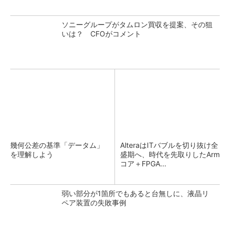
ソニーグループがタムロン買収を提案、その狙
いは？ CFOがコメント
幾何公差の基準「データム」
AlteraはITバブルを切り抜け全
を理解しよう
盛期へ、時代を先取りしたArm
コア＋FPGA...
弱い部分が1箇所でもあると台無しに、液晶リ
ペア装置の失敗事例