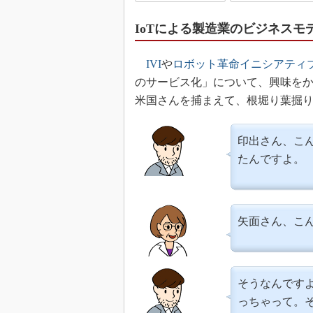
IoTによる製造業のビジネスモ
IVI
や
ロボット革命イニシアティ
のサービス化」について、興味を
米国さんを捕まえて、根堀り葉掘
印出さん、こ
たんですよ。
矢面さん、こ
そうなんです
っちゃって。