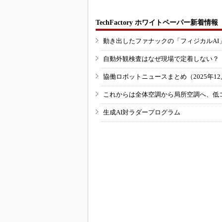
TechFactory ホワイトペーパー新着情報
動き出したファナックの「フィジカルAI
自動外観検査はなぜ現場で定着しない？
協働ロボットニュースまとめ（2025年12月
これからは全体空調から局所空調へ、低
生成AI対ラダープログラム