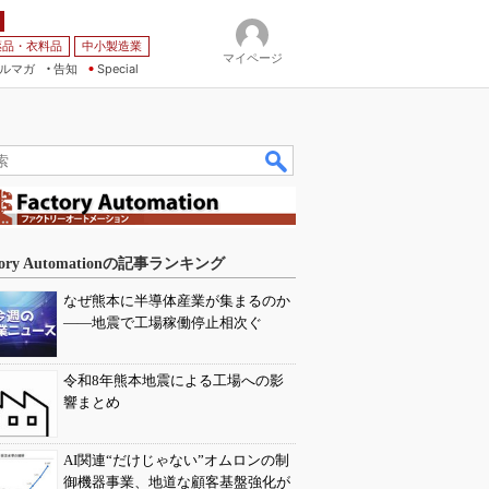
薬品・衣料品
中小製造業
マイページ
ルマガ
告知
Special
tory Automationの記事ランキング
なぜ熊本に半導体産業が集まるのか
――地震で工場稼働停止相次ぐ
令和8年熊本地震による工場への影
響まとめ
AI関連“だけじゃない”オムロンの制
御機器事業、地道な顧客基盤強化が