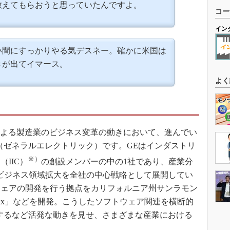
教えてもらおうと思っていたんですよ。
コー
イン
い間にすっかりやる気デスネー。確かに米国は
きが出てイマース。
よく
による製造業のビジネス変革の動きにおいて、進んでい
（ゼネラルエレクトリック）です。GEはインダストリ
※）
IIC）
の創設メンバーの中の1社であり、産業分
なビジネス領域拡大を全社の中心戦略として展開してい
ウェアの開発を行う拠点をカリフォルニア州サンラモン
dix」などを開発。こうしたソフトウェア関連を横断的
するなど活発な動きを見せ、さまざまな産業における