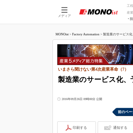
工
産
メディア
脱
つながる技術
AI×技術
MONOist
>
Factory Automation
>
製造業のサービス化
つながる工場
AI×設備
つながるサービ
Physical
いまさら聞けない第4次産業革命（7）
製造業のサービス化、
2016年09月26日 09時00分 公開
前のペー
印刷する
通知する