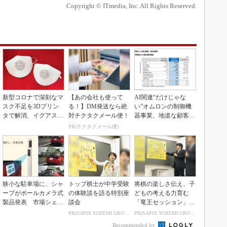
Copyright © ITmedia, Inc. All Rights Reserved.
新型コロナで深刻なマ
【あの会社も使って
AI関連“だけじゃな
スク不足を3Dプリン
る！】DM発送なら絶
い”オムロンの制御機
タで解消、イグアスが
対チクタクメール便！
器事業、地道な顧客基
3Dマスクを開発
盤強化が結実
PR(チクタクメール便)
狭小な駐車場に、シャ
トップ棋士が中学受験
将棋の楽しさ伝え、子
ープがポールカメラ式
の体験談を語る特別座
どもの考える力育む
製品発表 市場シェア
談会
「竜王セッション」レ
10％目指す
ポート
PR(SAPIX YOZEMI GROUP)
PR(SAPIX YOZEMI GROUP)
Recommended by