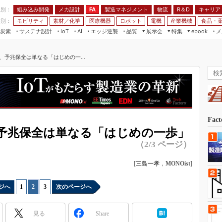
程別：
組み込み開発
メカ設計
製造マネジメント
物流
R＆D
キャリア
FA
業別：
モビリティ
素材／化学
医療機器
ロボット
電機
産業機械
食品・
炭素
サステナ設計
エッジ逆襲
品質
展示会
特集
メ
IoT
AI
ebook
伝承
組み込み開発
CEATEC
読者調査まとめ
編集後記
、予兆保全は単なる「はじめの一...
JIMTOF
保全
メカ設計
つながるクルマ
組込み/エッジ コンピューティング
ス
 AI
製造マネジメント
5G
展＆IoT/5Gソリューション展
VR／AR
FA
IIFES
モビリティ
フィールドサービス
国際ロボット展
素材／化学
FPGA
Fac
ジャパンモビリティショー
予兆保全は単なる「はじめの一歩」
組み込み画像技術
TECHNO-FRONTIER
（2/3 ページ）
組み込みモデリング
人テク展
[
三島一孝
，
MONOist
]
Windows Embedded
スマート工場EXPO
車載ソフト開発
EdgeTech+
ジへ
1
|
2
|
3
次のページへ
ISO26262
日本ものづくりワールド
無償設計ツール
見る
Share
AUTOMOTIVE WORLD