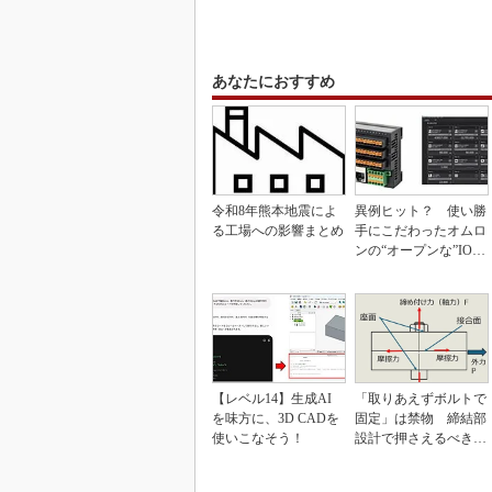
あなたにおすすめ
令和8年熊本地震によ
異例ヒット？ 使い勝
る工場への影響まとめ
手にこだわったオムロ
ンの“オープンな”IO-L
inkマスター
【レベル14】生成AI
「取りあえずボルトで
を味方に、3D CADを
固定」は禁物 締結部
使いこなそう！
設計で押さえるべき基
本