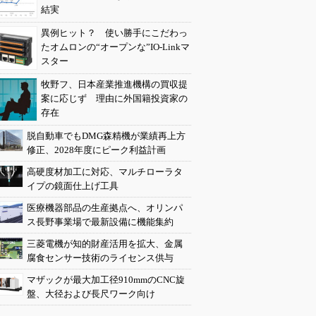
結実
異例ヒット？ 使い勝手にこだわっ
たオムロンの“オープンな”IO-Linkマ
スター
牧野フ、日本産業推進機構の買収提
案に応じず 理由に外国籍投資家の
存在
脱自動車でもDMG森精機が業績再上方
修正、2028年度にピーク利益計画
高硬度材加工に対応、マルチローラタ
イプの鏡面仕上げ工具
医療機器部品の生産拠点へ、オリンパ
ス長野事業場で最新設備に機能集約
三菱電機が知的財産活用を拡大、金属
腐食センサー技術のライセンス供与
マザックが最大加工径910mmのCNC旋
盤、大径および長尺ワーク向け