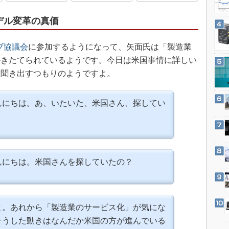
3Dプリンタ
産業オープンネット展
デジタルツインとCAE
デル変革の真価
S＆OP
ブ協議会
に参加するようになって、矢面氏は「製造業
インダストリー4.0
かきたてられているようです。今日は米国事情に詳しい
イノベーション
り聞き出すつもりのようですよ。
製造業ビッグデータ
メイドインジャパン
んにちは。あ、いたいた、米国さん、探してい
植物工場
知財マネジメント
海外生産
んにちは。米国さんを探していたの？
グローバル設計・開発
制御セキュリティ
新型コロナへの対応
よ。あれから「製造業のサービス化」が気にな
そうした動きはなんだか米国の方が進んでいる