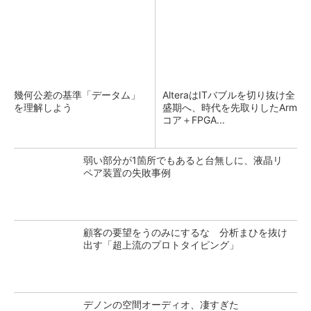
幾何公差の基準「データム」
AlteraはITバブルを切り抜け全
を理解しよう
盛期へ、時代を先取りしたArm
コア＋FPGA...
弱い部分が1箇所でもあると台無しに、液晶リ
ペア装置の失敗事例
顧客の要望をうのみにするな 分析まひを抜け
出す「超上流のプロトタイピング」
デノンの空間オーディオ、凄すぎた