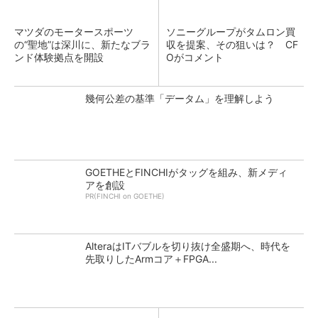
マツダのモータースポーツ
ソニーグループがタムロン買
の“聖地”は深川に、新たなブラ
収を提案、その狙いは？ CF
ンド体験拠点を開設
Oがコメント
幾何公差の基準「データム」を理解しよう
GOETHEとFINCHIがタッグを組み、新メディ
アを創設
PR(FINCHI on GOETHE)
AlteraはITバブルを切り抜け全盛期へ、時代を
先取りしたArmコア＋FPGA...