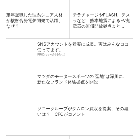
定年退職した理系シニア人材
テラチャージやFLASH、テス
が核融合発電炉開発で活躍、
ラなど 熊本地震によるEV充
なぜ？
電器の無償開放拠点まと...
SNSアカウントを着実に成長。実はみんなココ
使ってます。
PR(Dreaw合同会社)
マツダのモータースポーツの“聖地”は深川に、
新たなブランド体験拠点を開設
ソニーグループがタムロン買収を提案、その狙
いは？ CFOがコメント