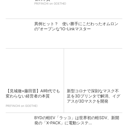
PR(FINCHI on GOETHE)
異例ヒット？ 使い勝手にこだわったオムロン
の“オープンな”IO-Linkマスター
【見城徹×藤田晋】AI時代でも
新型コロナで深刻なマスク不
変わらない経営者の本質
足を3Dプリンタで解消、イグ
アスが3Dマスクを開発
PR(FINCHI on GOETHE)
BYDの軽EV「ラッコ」は世界初の軽SDV、新開
発の「X-PACK」に電動システ...