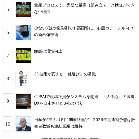
量産プロセスで、完璧な量産（組み立て）と検査ができ
ない理由
少ないX線や造影剤でも高画質に、心臓カテーテル向け
の新画像技術
触媒の活性向上
3D技術が変えた「靴選び」の常識
生成AIで現場社員がシステムを開発 「人中心」の製造
DXを自走させた3社の方法
日産が2年ぶり四半期最終黒字、2026年度通期予想は販
売台数減も連結業績は維持
Copyright © ITmedia Inc. All Rights Reserved.