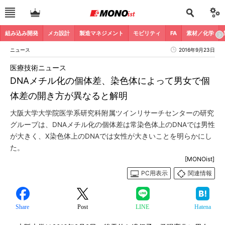
組み込み開発
メカ設計
製造マネジメント
モビリティ
FA
素材／化学
ニュース
2016年9月23日
医療技術ニュース
DNAメチル化の個体差、染色体によって男女で個
体差の開き方が異なると解明
大阪大学大学院医学系研究科附属ツインリサーチセンターの研究
グループは、DNAメチル化の個体差は常染色体上のDNAでは男性
が大きく、X染色体上のDNAでは女性が大きいことを明らかにし
た。
[MONOist]
PC用表示
関連情報
Share
Post
LINE
Hatena