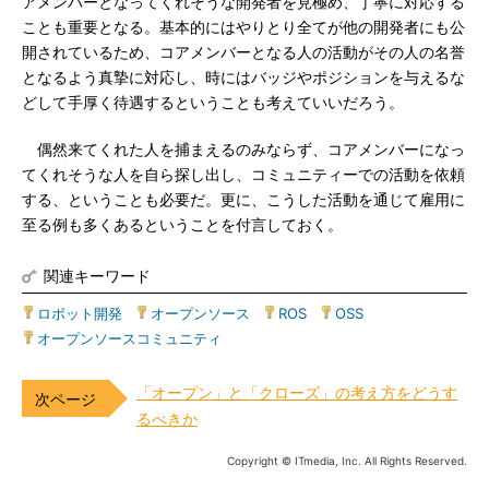
アメンバーとなってくれそうな開発者を見極め、丁寧に対応する
ことも重要となる。基本的にはやりとり全てが他の開発者にも公
開されているため、コアメンバーとなる人の活動がその人の名誉
となるよう真摯に対応し、時にはバッジやポジションを与えるな
どして手厚く待遇するということも考えていいだろう。
偶然来てくれた人を捕まえるのみならず、コアメンバーになっ
てくれそうな人を自ら探し出し、コミュニティーでの活動を依頼
する、ということも必要だ。更に、こうした活動を通じて雇用に
至る例も多くあるということを付言しておく。
関連キーワード
ロボット開発
|
オープンソース
|
ROS
|
OSS
|
オープンソースコミュニティ
「オープン」と「クローズ」の考え方をどうす
るべきか
Copyright © ITmedia, Inc. All Rights Reserved.