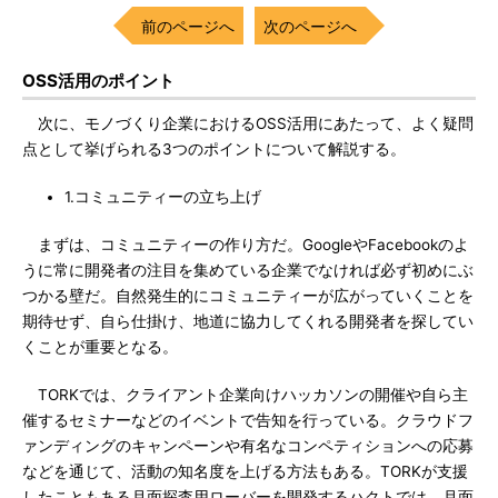
前のページへ
次のページへ
OSS活用のポイント
次に、モノづくり企業におけるOSS活用にあたって、よく疑問
点として挙げられる3つのポイントについて解説する。
1.コミュニティーの立ち上げ
まずは、コミュニティーの作り方だ。GoogleやFacebookのよ
うに常に開発者の注目を集めている企業でなければ必ず初めにぶ
つかる壁だ。自然発生的にコミュニティーが広がっていくことを
期待せず、自ら仕掛け、地道に協力してくれる開発者を探してい
くことが重要となる。
TORKでは、クライアント企業向けハッカソンの開催や自ら主
催するセミナーなどのイベントで告知を行っている。クラウドフ
ァンディングのキャンペーンや有名なコンペティションへの応募
などを通じて、活動の知名度を上げる方法もある。TORKが支援
したこともある月面探査用ローバーを開発するハクトでは、月面