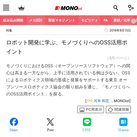
組み込み開発
メカ設計
製造マネジメント
モビリティ
FA
素材／化学
特集
2016年9月15日
ロボット開発に学ぶ、モノづくりへのOSS活用ポ
イント
（3/5 ページ）
モノづくりにおけるOSS（オープンソースソフトウェア）への関
心は高まる一方ながら、上手に活用されている例は少ない。OSS
によるロボティクス領域の形成と発展をサポートする東京 オー
プンソースロボティクス協会の取り組みを通じ、「モノづくりへ
のOSS活用ポイント」を探る。
[
河本 和宏
，MONOist]
PC用表示
関連情報
Share
Post
LINE
Hatena