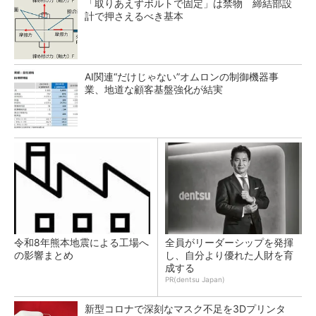
「取りあえずボルトで固定」は禁物 締結部設
計で押さえるべき基本
AI関連“だけじゃない”オムロンの制御機器事
業、地道な顧客基盤強化が結実
令和8年熊本地震による工場へ
全員がリーダーシップを発揮
の影響まとめ
し、自分より優れた人財を育
成する
PR(dentsu Japan)
新型コロナで深刻なマスク不足を3Dプリンタ