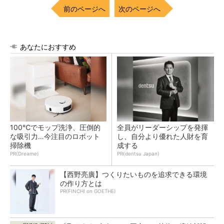
前のページへ
次のページへ
あなたにおすすめ
100℃でモップ洗浄、圧倒的
全員がリーダーシップを発揮
な吸引力…今注目のロボット
し、自分より優れた人財を育
掃除機
成する
PR(Dreame)
PR(dentsu Japan)
【西野亮廣】つくりたいものを追求できる環境
の作り方とは
PR(FINCHI on GOETHE)