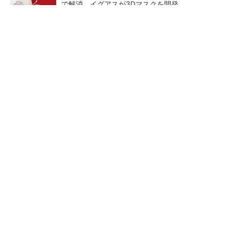
で解消、イグアスが3Dマスクを開発
【レベル14】生成AIを味方に、3D CADを使い
こなそう！
狭小な駐車場に、シャープがポールカメラ式製
品発表 市場シェア10％目指す
シェア別荘「COCO VILLA O
ルネサスが高崎工場を閉鎖