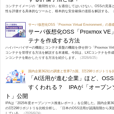
コンテナイメージの「脆弱性ゼロ」を過信してはいけない。OSSの見落
性を評価する具体的なツールと、根本的な安全確保の道筋を解説する。
（
サーバ仮想化OSS「Proxmox Virtual Environment」
サーバ仮想化OSS「Proxmox V
テナを作成する方法
ハイパーバイザーの機能とコンテナ基盤の機能を併せ持つ「Proxmox Virtual
コンテナを管理する方法を解説する本連載。今回は、LXCコンテナを作
ンコンテナを動かしたりする方法を紹介します。
（2026/6/25）
国内企業362社の調査と世界7カ国、3万298リポジトリを
「AI活用が進む企業」ほど、OS
すくわれる？ IPAが「オープ
ト」公開
IPAは「2025年度オープンソース推進レポート」を公開した。国内企業362
の3万298リポジトリを比較分析し、「日本のOSS活用が認識段階から
している。
（2026/6/24）