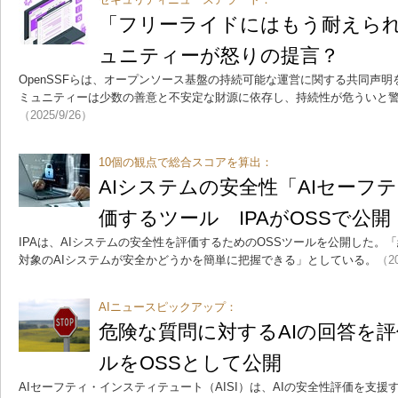
「フリーライドにはもう耐えられ
ュニティーが怒りの提言？
OpenSSFらは、オープンソース基盤の持続可能な運営に関する共同声
ミュニティーは少数の善意と不安定な財源に依存し、持続性が危ういと
（2025/9/26）
10個の観点で総合スコアを算出：
AIシステムの安全性「AIセーフ
価するツール IPAがOSSで公開
IPAは、AIシステムの安全性を評価するためのOSSツールを公開した。
対象のAIシステムが安全かどうかを簡単に把握できる」としている。
（20
AIニュースピックアップ：
危険な質問に対するAIの回答を評価
ルをOSSとして公開
AIセーフティ・インスティテュート（AISI）は、AIの安全性評価を支