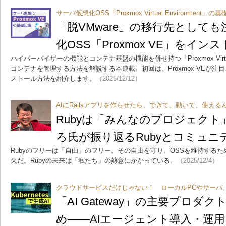
サーバ仮想化OSS「Proxmox Virtual Environment」の
「脱VMware」の移行先として
化OSS「Proxmox VE」をイ
ハイパーバイザーの機能とコンテナ基盤の機能を併せ持つ「Proxmox Virtual
コンテナを管理する方法を解説する本連載。初回は、Proxmox VEが注目
ストール方法を紹介します。
（2025/12/12）
AIにRailsアプリを作らせたら、できて、動いて、使える
Rubyは「みんなのプロジェク
ろ氏が振り返るRubyとコミュニ
Rubyのフリーは「自由」のフリー。その自由を守り、OSSを維持する
欠だ。Rubyの未来は「私たち」の熱意にかかっている。
（2025/12/4）
クラウドサービスだけじゃない！ ローカルPCやサーバ、Kub
「AI Gateway」の主要プロダ
め――AIエージェント導入・運用にA