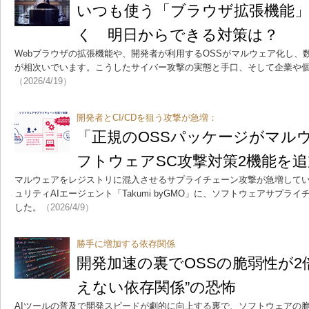
いつも使う「ブラウザ拡張機能」
く 明日からできる対策は？
Webブラウザの拡張機能や、開発者が利用するOSSがマルウェア化し、
が相次いでいます。こうしたサイバー攻撃の実態と手口、そして企業や
（2026/4/19）
開発者とCI/CDを狙う攻撃が急増：
「正規のOSSパッケージがマル
フトウェアSC攻撃対策2機能を追加、T
マルウェアをレジストリに混入させるサプライチェーン攻撃が急増している。GMO 
ュリティAIエージェント「Takumi byGMO」に、ソフトウェアサプラ
した。
（2026/4/9）
勝手に増加する依存関係
開発加速の裏でOSSの脆弱性が2倍
えない依存関係”の恐怖
AIツールの普及で開発スピードが劇的に向上する裏で、ソフトウェアの