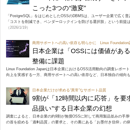
こった3つの“激変”
「PostgreSQL」をはじめとしたOSSのDBMSは、ユーザー企業で広
「コストを削減でき、ベンダーロックインを防げる選択肢」という前提
（2026/1/19）
商用サポートへの高い依存も明らかに Linux Foundatio
日本企業は「OSSには価値があ
整備に課題
Linux Foundation Japanは日本企業におけるOSS活用動向の調査
向上を実感する一方、商用サポートへの高い依存など、日本独自の傾向
日本企業だけが求める“異常”なサポート品質
9割が「12時間以内に応答」を要求
品扱い”する日本企業の幻想
調査によると、日本企業の約9割が無償OSSに対して商用製品並みの手
の首を絞める「過剰品質」の要求と、その裏にある「お墨付き信仰」の