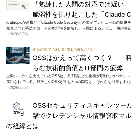
「熟練した人間の対応では遅い」 
脆弱性を掘り起こした「Claude Code
Anthropicが新機能「Claude Code Security」の限定プレビュー
究者と同じ手法でコードの脆弱性を解析し、人間によるレビュー用の修
（2026/3/30）
本番環境での利用に潜む深刻なリスク
OSSはかえって高くつく？ 「
らむ技術的負債とIT部門の疲弊
企業システムを支えているOSSは、約7割以上の企業が明確なガバナン
運用されている。野放しのOSSが生む3つの問題と、それらを回避する
（2026/3/27）
OSSセキュリティスキャンツールT
撃でクレデンシャル情報窃取マ
の経緯とは