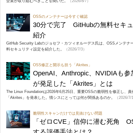
企業が取り組むべきことを聞いた。
（2026/8/7）
OSSのメンテナーは今すぐ確認
30分で完了 GitHubの無料セ
紹介
GitHub Security Labのジョセフ・カツィオルーデス氏は、OSSメ
料セキュリティ設定を紹介した。
（2026/7/3）
OSS修正と開示も担う「Akrites」
OpenAI、Anthropic、NVIDIAも参加 
が発足した「Akrites」とは
The Linux Foundationは2026年6月25日、重要OSSの脆弱性を
「Akrites」を発表した。情シスにとっては何が関係あるのか。
（2026/7/
脆弱性スキャンだけでは見抜けない問題
「ゼロCVE」信仰に潜む死角 O
する評価手法とは？