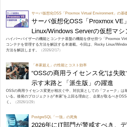
サーバ仮想化OSS「Proxmox Virtual Environment」
サーバ仮想化OSS「Proxmox VE」
Linux/Windows Serverの
ハイパーバイザーの機能とコンテナ基盤の機能を併せ持つ「Proxmox Virtual
コンテナを管理する方法を解説する本連載。今回は、Rocky Linux/Windo
方法を解説します。
（2026/2/17）
「本家超え」の性能とコスト効率
“OSSの商用ライセンス化”は失
示す末路と「派生版」の躍進
OSSの商用ライセンス変更が相次ぐ中、対抗策としての「フォーク」は
いる。後発のプロジェクトが“本家”を上回る理由と、企業が取るべきOS
く。
（2026/1/29）
PostgreSQL「一強」の死角
2026年にIT部門が警戒すべき