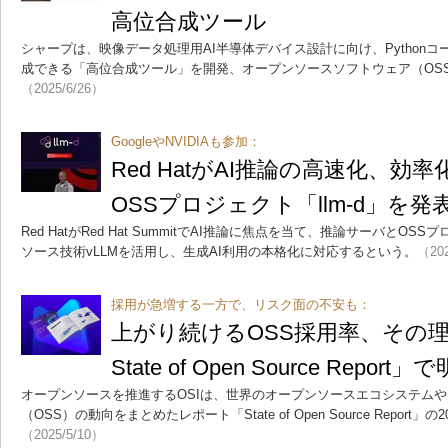
高位合成ツール
シャープは、映像データ処理用AI半導体デバイス設計に向け、Pythonコ
成できる「高位合成ツール」を開発、オープンソースソフトウェア（OS
（2025/6/26）
GoogleやNVIDIAも参加：
Red HatがAI推論の高速化、効率
OSSプロジェクト「llm-d」を発
Red HatがRed Hat SummitでAI推論に焦点を当て、推論サーバとO
ソース技術vLLMを活用し、生成AI利用の本格化に対応するという。
（202
採用が急増する一方で、リスク面の不安も：
上がり続けるOSS採用率、その理
State of Open Source Repor
オープンソースを推進するOSIは、世界のオープンソースエコシステム
（OSS）の動向をまとめたレポート「State of Open Source Report
（2025/5/10）