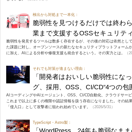
検出から対処まで一本化：
脆弱性を見つけるだけでは終わら
業まで支援するOSSセキュリテ
脆弱性を発見するツールは数多く存在するが、その後の対応は依然とし
た課題に対し、オープンソースの新たなセキュリティプラットフォームが登
に加え、AIによる分析や修復支援も統合するという。その実力とは。
（20
それでも対策が進まない理由：
「開発者はおいしい脆弱性になっ
グ、採用、OSS、CI/CD“4つの
AIコーディングやAIエージェント、OSS、CI/CD自動化、クラウドサ
これまで以上に多くの権限や認証情報を扱う存在になりました。その結
「侵入口」として攻撃者に狙われ始めています。
（2026/5/31）
TypeScript・Astro製：
「WordPress、24年も脆弱な