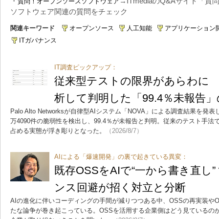
・
→ITmediaのQ&Aサイト「質
質問！オープンソースソフトウェア
ソフトウェア関連の質問をチェック
関連キーワード
オープンソース
人工知能
アプリケーション
ITガバナンス
IT調査ピックアップ：
従来型テストの限界があらわに 3
析して判明した「99.4％未報告
Palo Alto Networksが自律型AIシステム「NOVA」による調査結果を発
万4090件の脆弱性を検出し、99.4％が未報告と判明。従来のテスト手
占める実態が浮き彫りとなった。
（2026/8/7）
AIによる「爆速開発」の裏で起きている異変：
既存OSSをAIで“一から書き直し
ンス回避が招く対立と分断
AIの進化に伴いコーディングの手間が減りつつある中、OSSの再実装や
たな論争が巻き起こっている。OSSを活用する企業側はどう見ているの