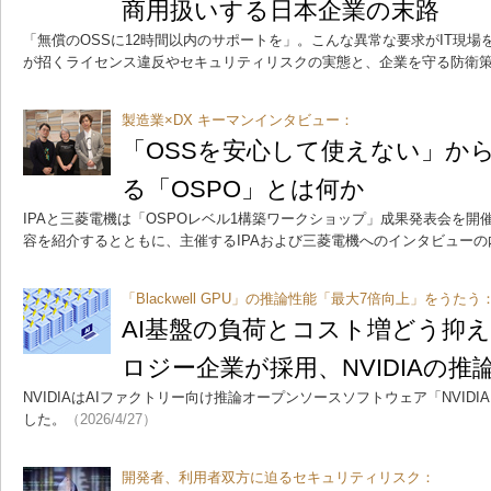
商用扱いする日本企業の末路
「無償のOSSに12時間以内のサポートを」。こんな異常な要求がIT現
が招くライセンス違反やセキュリティリスクの実態と、企業を守る防衛
製造業×DX キーマンインタビュー：
「OSSを安心して使えない」か
る「OSPO」とは何か
IPAと三菱電機は「OSPOレベル1構築ワークショップ」成果発表会を
容を紹介するとともに、主催するIPAおよび三菱電機へのインタビュー
「Blackwell GPU」の推論性能「最大7倍向上」をうたう
AI基盤の負荷とコスト増どう抑
ロジー企業が採用、NVIDIAの推論O
NVIDIAはAIファクトリー向け推論オープンソースソフトウェア「NVIDIA 
した。
（2026/4/27）
開発者、利用者双方に迫るセキュリティリスク：