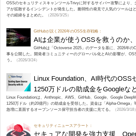
OSSのセキュリティスキャンツールTrivyに対するサイバー攻撃により
アが拡散するインシデントが発生した。脆弱性の発見で人気のツールは
その経緯をまとめた。
（2026/3/25）
GitHubが説く2026年のOSS生存戦略：
AIは企業が使うOSSを救うのか
GitHubは「Octoverse 2025」のデータを基に、20
事を公開した。開発者コミュニティーのグローバル化とAIの影響が、OS
う。
（2026/3/24）
Linux Foundation、AI時代
1250万ドルの助成金をGoogle
Linux Foundationは、Anthropic、AWS、GitHub、Google、Google Dee
1250万ドル（約20億円）の助成金を受領した。資金は「Alpha-Omeg
急増に直面するオープンソース保守担当者の支援に充てる。
（2026/3/18
セキュリティニュースアラート：
セキュアな開発を強力支援 Ope