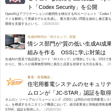
ト「Codex Security」を公開
OpenAIはアプリケーションの脆弱性を検出するAIエージェント「Codex S
クトを解析して脅威モデルを生成し、重大度の高い問題を抽出し修正案を
開発を支援するという。
（2026/3/10）
生成AI時代の「AIスロップ」対策
情シス部門が“質の低い生成AI成
組みを作る OSSに学ぶ対策は
生成AIの普及で低品質なコード「AIスロップ」が増加している。OSSで進むG
かりに、情シスが成果物受領時に責任と品質を担保する方法を探る。
（20
蓄電・発電機器：
住宅用蓄電システムのセキュリ
ムロンが「JC-STAR」認証を取
オムロン ソーシアルソリューションズ（OSS）は同社の住宅用蓄電シ
ム」を構成するモニタリング機器において、経済産業省と情報処理推進機構
STAR」認証を取得した。
（2026/2/18）