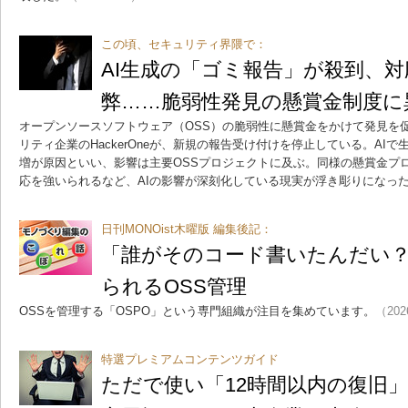
この頃、セキュリティ界隈で：
AI生成の「ゴミ報告」が殺到、
弊……脆弱性発見の懸賞金制度に
オープンソースソフトウェア（OSS）の脆弱性に懸賞金をかけて発見を
リティ企業のHackerOneが、新規の報告受け付けを停止している。AI
増が原因といい、影響は主要OSSプロジェクトに及ぶ。同様の懸賞金プログ
応を強いられるなど、AIの影響が深刻化している現実が浮き彫りになっ
日刊MONOist木曜版 編集後記：
「誰がそのコード書いたんだい？
られるOSS管理
OSSを管理する「OSPO」という専門組織が注目を集めています。
（202
特選プレミアムコンテンツガイド
ただで使い「12時間以内の復旧」