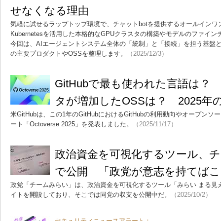
せなくなる理由
気軽に試せるラップトップ環境で、チャットbotを提供するオールインワ
Kubernetesを活用した本格的なGPUクラスタの構築やモデルのファ
今回は、AIエージェントシステム全体の「統制」と「接続」を担う基盤となる
の主要プロダクトやOSSを整理します。
（2025/12/3）
GitHubで最も使われた言語は
タが増加したOSSは？ 2025
米GitHubは、この1年のGitHubにおけるGitHubの利用動向やオープ
ート「Octoverse 2025」を発表しました。
（2025/11/17）
政治資金を可視化するツール、チ
で公開 「政党が意志を持てば
政党「チームみらい」は、政治資金を可視化するツール「みらい まる見
イトを開設しており、そこでは同党の収支を公開中だ。
（2025/10/2）
セキュリティニュースアラート：