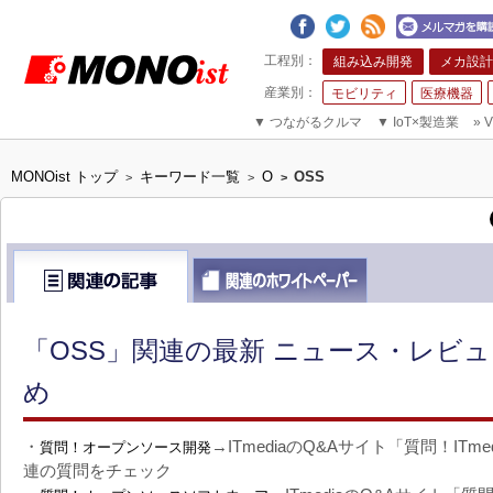
組み込み開発
メカ設計
モビリティ
医療機器
▼
つながるクルマ
▼
IoT×製造業
»
V
MONOist トップ
キーワード一覧
O
OSS
>
>
>
「OSS」関連の最新 ニュース・レビュ
め
・
→ITmediaのQ&Aサイト「質問！IT
質問！オープンソース開発
連の質問をチェック