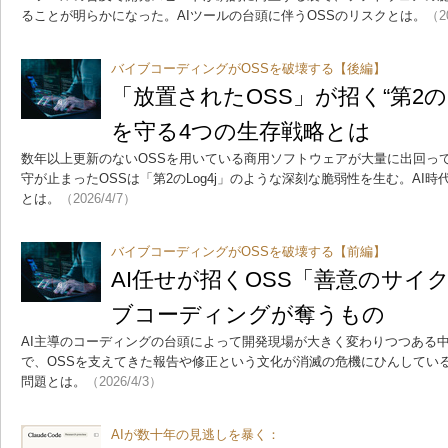
ることが明らかになった。AIツールの台頭に伴うOSSのリスクとは。
（2
バイブコーディングがOSSを破壊する【後編】
「放置されたOSS」が招く“第2のL
を守る4つの生存戦略とは
数年以上更新のないOSSを用いている商用ソフトウェアが大量に出回っ
守が止まったOSSは「第2のLog4j」のような深刻な脆弱性を生む。AI時
とは。
（2026/4/7）
バイブコーディングがOSSを破壊する【前編】
AI任せが招くOSS「善意のサイ
ブコーディングが奪うもの
AI主導のコーディングの台頭によって開発現場が大きく変わりつつある中
で、OSSを支えてきた報告や修正という文化が消滅の危機にひんしてい
問題とは。
（2026/4/3）
AIが数十年の見逃しを暴く：