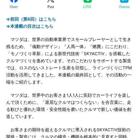
Share
Post
LINE
Hatena
⇒前回（第6回）はこちら
⇒本連載の目次はこちら
マツダは、世界の自動車業界でスモールプレーヤーとして生き
残るため、『魂動デザイン』『人馬一体』『燃費』にこだわり、
「モノづくり革新」による新世代技術「SKYACTIV」を搭載した
クルマづくりを進めています。そのこだわりをサポートする製造
では、ロスのないストレート生産を目指し、ラインづくりにTPM
活動を活用してきました。本連載の最終回として、その活動の一
端をご紹介します。
マツダは、世界中のお客さま1人1人に笑顔でカーライフを楽し
んで頂くために、「退屈なクルマはつくらない」を合言葉に、走
る歓びと優れた環境・安全性能を磨いたクルマで新しい価値を創
造しています。
お客さまの期待を超えるクルマに導入されるSKYACTIV技術の
開発・製造には、クルマの構造・機能を根本的に見直すと同時