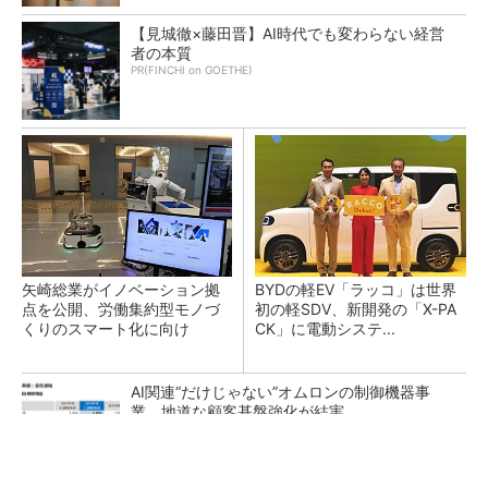
【見城徹×藤田晋】AI時代でも変わらない経営
者の本質
PR(FINCHI on GOETHE)
矢崎総業がイノベーション拠
BYDの軽EV「ラッコ」は世界
点を公開、労働集約型モノづ
初の軽SDV、新開発の「X-PA
くりのスマート化に向け
CK」に電動システ...
AI関連“だけじゃない”オムロンの制御機器事
業、地道な顧客基盤強化が結実