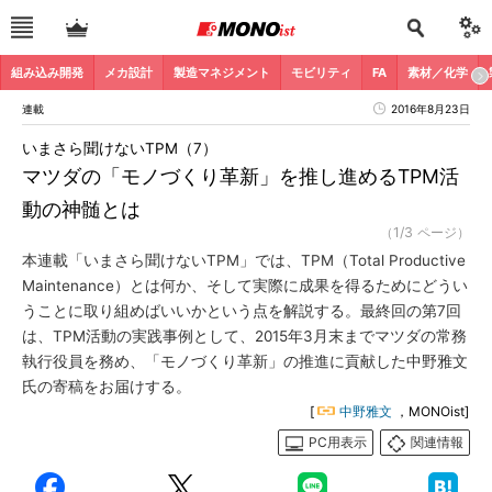
組み込み開発
メカ設計
製造マネジメント
モビリティ
FA
素材／化学
連載
2016年8月23日
いまさら聞けないTPM（7）
マツダの「モノづくり革新」を推し進めるTPM活
動の神髄とは
（1/3 ページ）
本連載「いまさら聞けないTPM」では、TPM（Total Productive
Maintenance）とは何か、そして実際に成果を得るためにどうい
うことに取り組めばいいかという点を解説する。最終回の第7回
は、TPM活動の実践事例として、2015年3月末までマツダの常務
執行役員を務め、「モノづくり革新」の推進に貢献した中野雅文
氏の寄稿をお届けする。
[
中野雅文
，MONOist]
PC用表示
関連情報