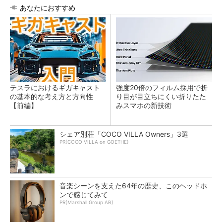
あなたにおすすめ
テスラにおけるギガキャスト
強度20倍のフィルム採用で折
の基本的な考え方と方向性
り目が目立ちにくい折りたた
【前編】
みスマホの新技術
シェア別荘「COCO VILLA Owners」3選
PR(COCO VILLA on GOETHE)
音楽シーンを支えた64年の歴史、このヘッドホ
ンで感じてみて
PR(Marshall Group AB)