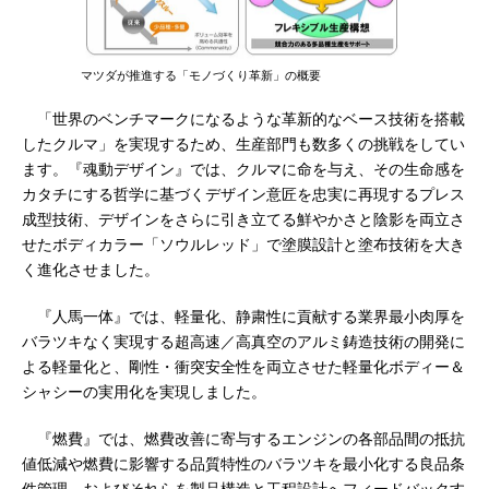
マツダが推進する「モノづくり革新」の概要
「世界のベンチマークになるような革新的なベース技術を搭載
したクルマ」を実現するため、生産部門も数多くの挑戦をしてい
ます。『魂動デザイン』では、クルマに命を与え、その生命感を
カタチにする哲学に基づくデザイン意匠を忠実に再現するプレス
成型技術、デザインをさらに引き立てる鮮やかさと陰影を両立さ
せたボディカラー「ソウルレッド」で塗膜設計と塗布技術を大き
く進化させました。
『人馬一体』では、軽量化、静粛性に貢献する業界最小肉厚を
バラツキなく実現する超高速／高真空のアルミ鋳造技術の開発に
よる軽量化と、剛性・衝突安全性を両立させた軽量化ボディー＆
シャシーの実用化を実現しました。
『燃費』では、燃費改善に寄与するエンジンの各部品間の抵抗
値低減や燃費に影響する品質特性のバラツキを最小化する良品条