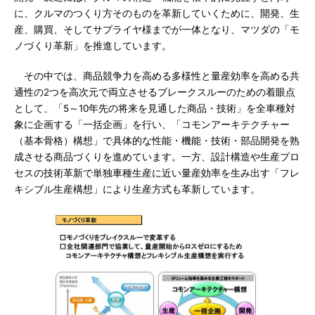
に、クルマのつくり方そのものを革新していくために、開発、生
産、購買、そしてサプライヤ様までが一体となり、マツダの「モ
ノづくり革新」を推進しています。
その中では、商品競争力を高める多様性と量産効率を高める共
通性の2つを高次元で両立させるブレークスルーのための着眼点
として、「5～10年先の将来を見通した商品・技術」を全車種対
象に企画する「一括企画」を行い、「コモンアーキテクチャー
（基本骨格）構想」で具体的な性能・機能・技術・部品開発を熟
成させる商品づくりを進めています。一方、設計構造や生産プロ
セスの技術革新で単独車種生産に近い量産効率を生み出す「フレ
キシブル生産構想」により生産方式も革新しています。