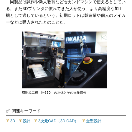
同製品は試作や新人教育などセカンドマシンで使えるとしてい
る。また3Dプリンタに慣れてきた人が使う、より高精度な加工
機として適しているという。初期ロットは製造業や個人のメイカ
ーなどに購入されたとのことだ。
切削加工機「K-650」の本体とその操作部分
関連キーワード
3D
|
設計
|
3次元CAD（3D CAD）
|
金型設計