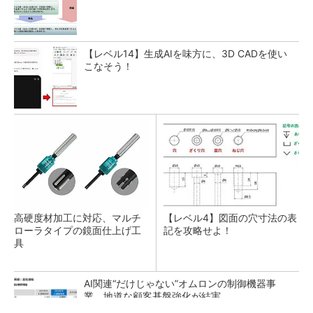
【レベル14】生成AIを味方に、3D CADを使い
こなそう！
高硬度材加工に対応、マルチ
【レベル4】図面の穴寸法の表
ローラタイプの鏡面仕上げ工
記を攻略せよ！
具
AI関連“だけじゃない”オムロンの制御機器事
業、地道な顧客基盤強化が結実