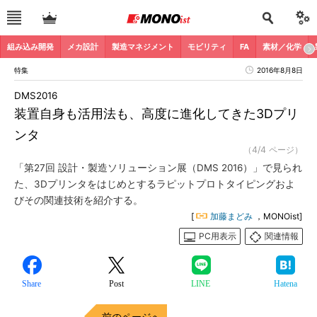
組み込み開発
メカ設計
製造マネジメント
モビリティ
FA
素材／化学
特集
2016年8月8日
DMS2016
装置自身も活用法も、高度に進化してきた3Dプリ
ンタ
（4/4 ページ）
「第27回 設計・製造ソリューション展（DMS 2016）」で見られ
た、3Dプリンタをはじめとするラピットプロトタイピングおよ
びその関連技術を紹介する。
[
加藤まどみ
，MONOist]
PC用表示
関連情報
Share
Post
LINE
Hatena
前のページへ