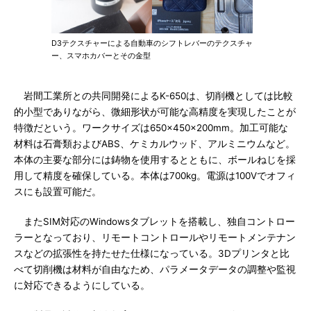
D3テクスチャーによる自動車のシフトレバーのテクスチャ
ー、スマホカバーとその金型
岩間工業所との共同開発によるK-650は、切削機としては比較
的小型でありながら、微細形状が可能な高精度を実現したことが
特徴だという。ワークサイズは650×450×200mm。加工可能な
材料は石膏類およびABS、ケミカルウッド、アルミニウムなど。
本体の主要な部分には鋳物を使用するとともに、ボールねじを採
用して精度を確保している。本体は700kg。電源は100Vでオフィ
スにも設置可能だ。
またSIM対応のWindowsタブレットを搭載し、独自コントロー
ラーとなっており、リモートコントロールやリモートメンテナン
スなどの拡張性を持たせた仕様になっている。3Dプリンタと比
べて切削機は材料が自由なため、パラメータデータの調整や監視
に対応できるようにしている。