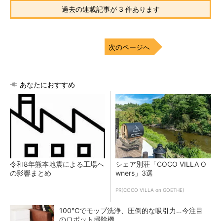
過去の連載記事が 3 件あります
次のページへ
あなたにおすすめ
令和8年熊本地震による工場へ
シェア別荘「COCO VILLA O
の影響まとめ
wners」3選
PR(COCO VILLA on GOETHE)
100℃でモップ洗浄、圧倒的な吸引力…今注目
のロボット掃除機