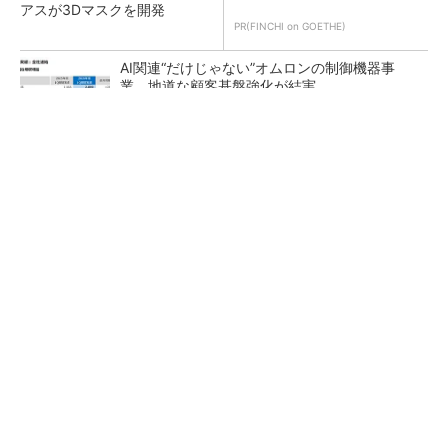
アスが3Dマスクを開発
PR(FINCHI on GOETHE)
AI関連“だけじゃない”オムロンの制御機器事
業、地道な顧客基盤強化が結実
【レベル14】生成AIを味方に、3D CADを使い
こなそう！
「取りあえずボルトで固定」は禁物 締結部設
計で押さえるべき基本