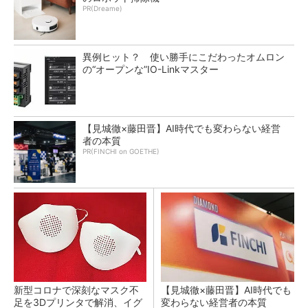
PR(Dreame)
異例ヒット？ 使い勝手にこだわったオムロン
の“オープンな”IO-Linkマスター
【見城徹×藤田晋】AI時代でも変わらない経営
者の本質
PR(FINCHI on GOETHE)
新型コロナで深刻なマスク不
【見城徹×藤田晋】AI時代でも
足を3Dプリンタで解消、イグ
変わらない経営者の本質