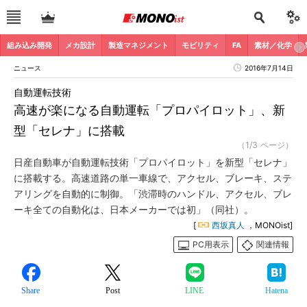
組み込み開発
メカ設計
製造マネジメント
モビリティ
FA
素材／化学
ニュース
2016年7月14日
自動運転技術
高速が楽になる自動運転「プロパイロット」、新
型「セレナ」に搭載
（1/3 ページ）
日産自動車が自動運転技術「プロパイロット」を新型「セレナ」
に搭載する。高速道路の単一車線で、アクセル、ブレーキ、ステ
アリングを自動的に制御。「渋滞時のハンドル、アクセル、ブレ
ーキ全ての自動化は、日本メーカーでは初」（同社）。
[
西坂真人
，MONOist]
PC用表示
関連情報
Share
Post
LINE
Hatena