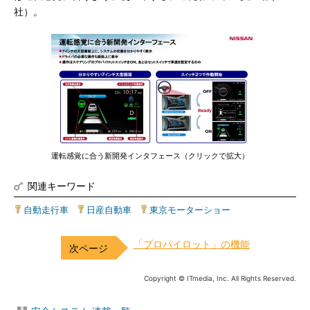
社）。
運転感覚に合う新開発インタフェース（クリックで拡大）
関連キーワード
自動走行車
|
日産自動車
|
東京モーターショー
「プロパイロット」の機能
Copyright © ITmedia, Inc. All Rights Reserved.