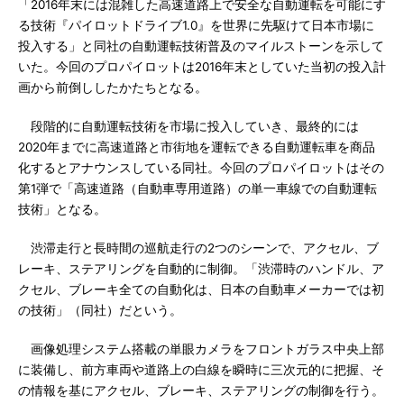
「2016年末には混雑した高速道路上で安全な自動運転を可能にす
る技術『パイロットドライブ1.0』を世界に先駆けて日本市場に
投入する」と同社の自動運転技術普及のマイルストーンを示して
いた。今回のプロパイロットは2016年末としていた当初の投入計
画から前倒ししたかたちとなる。
段階的に自動運転技術を市場に投入していき、最終的には
2020年までに高速道路と市街地を運転できる自動運転車を商品
化するとアナウンスしている同社。今回のプロパイロットはその
第1弾で「高速道路（自動車専用道路）の単一車線での自動運転
技術」となる。
渋滞走行と長時間の巡航走行の2つのシーンで、アクセル、ブ
レーキ、ステアリングを自動的に制御。「渋滞時のハンドル、ア
クセル、ブレーキ全ての自動化は、日本の自動車メーカーでは初
の技術」（同社）だという。
画像処理システム搭載の単眼カメラをフロントガラス中央上部
に装備し、前方車両や道路上の白線を瞬時に三次元的に把握、そ
の情報を基にアクセル、ブレーキ、ステアリングの制御を行う。