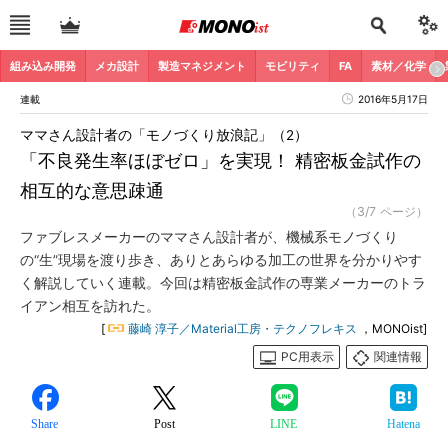
組み込み開発
メカ設計
製造マネジメント
モビリティ
FA
素材／化学
連載
2016年5月17日
ママさん設計者の「モノづくり放浪記」（2）
「不良発生率ほぼゼロ」を実現！ 精密板金試作の
相互的な意思疎通
（3/7 ページ）
ファブレスメーカーのママさん設計者が、機械系モノづくり
の“生”現場を渡り歩き、ありとあらゆる加工の世界を分かりやす
く解説していく連載。今回は精密板金試作の専業メーカーのトラ
イアン相互を訪れた。
[
藤崎 淳子／Material工房・テクノフレキス
，MONOist]
PC用表示
関連情報
Share
Post
LINE
Hatena