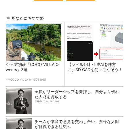
あなたにおすすめ
シェア別荘「COCO VILLA O
【レベル14】生成AIを味方
wners」3選
に、3D CADを使いこなそう！
PR(COCO VILLA on GOETHE)
全員がリーダーシップを発揮し、自分より優れ
た人財を育成する
PR(dentsu Japan)
チームが本音で意見を交わし合い、多様な人財
が挑戦できる組織へ