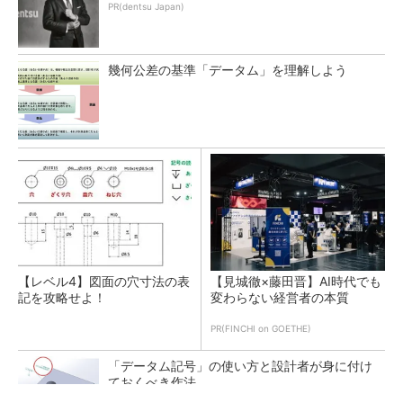
PR(dentsu Japan)
幾何公差の基準「データム」を理解しよう
【レベル4】図面の穴寸法の表
【見城徹×藤田晋】AI時代でも
記を攻略せよ！
変わらない経営者の本質
PR(FINCHI on GOETHE)
「データム記号」の使い方と設計者が身に付け
ておくべき作法