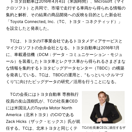
トヨタ自動車は2016年4月4日（米国時間）、Microsoft（マイ
クロソフト）と共同で、市場で走行する車両から得られる情報の
集約と解析、その結果の商品開発への反映を目的とした新会社
「Toyota Connected, Inc.（TC、トヨタ・コネクティッド）」
を設立したと発表した。
TCは、トヨタのIT事業会社であるトヨタメディアサービスと
マイクロソフトの合弁会社となる。トヨタ自動車は2016年1月
に、車載通信機（DCM：データ・コミュニケーション・モジュ
ール）を装着したトヨタ車とレクサス車から得られるさまざまな
な情報を集約するトヨタビッグデータセンター（TBDC）の構築
を発表している。TCは、TBDCの運用と、“もっといいクルマづ
くり”に向けたビッグデータの研究／活用を行うことになる。
TCの会長にはトヨタ自動車 専務執行
役員の友山茂樹氏が、TCの社長兼CEO
には米国法人のToyota Motor North
America（北米トヨタ）のCIOである
Zack Hicks（ザック・ヒックス）氏が就
TCの社長兼CEOに就任するザ
任する。TCは、北米トヨタと同じくテ