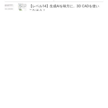
【レベル14】生成AIを味方に、3D CADを使い
こなそう！
令和8年熊本地震による工場への影響まとめ
狭小な駐車場に、シャープがポールカメラ式製
品発表 市場シェア10％目指す