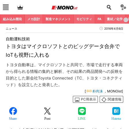
組み込み開発
メカ設計
製造マネジメント
モビリティ
FA
素材／化学
ニュース
2016年4月6日
自動運転技術
トヨタはマイクロソフトとのビッグデータ合弁で
IoTも視野に入れる
トヨタ自動車は、マイクロソフトと共同で、市場で走行する車両
から得られる情報の集約と解析、その結果の商品開発への反映を
目的とした新会社Toyota Connected（TC、トヨタ・コネクティ
ッド）を設立したと発表した。
[
朴尚洙
，MONOist]
PC用表示
関連情報
Share
Post
LINE
Hatena