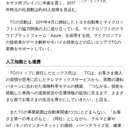
ック・ヒックス氏
キサス州プレイノに本拠を置く。2017
年時点の社員数は約40人規模を見込む。
TCの活動は、2011年4月に締結したトヨタ自動車とマイクロソ
フトとの協力関係の上に成り立っている。マイクロソフトのクラ
ウドプラットフォーム「Azure」を採用する他、マイクロソフト
の技術者がデータ解析やモバイル技術などの広いエリアでTCの
業務をサポートしていく。
人工知能とも連携
TCのトップに就任したヒックス氏は、「TCは、お客さま個人
の習慣や思考に応じたテレマティクスサービスから、実際の運転
パターンに合わせた保険料率モデルの構築、『つながる』技術を
搭載した車両への道路状況や交通情報の提供に至るまで、さまざ
まな面でお客さまの生活を豊かにしていきたい」と語る。
またTCの事業範囲は自動車関連だけにとどまらない。「お客
さま第一の考えのもと」（同社）としながら、クルマと家や
IoT（モノのインターネット）の接続、パーソナライズ化、健康