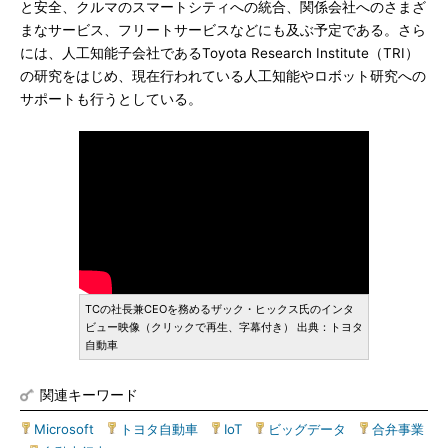
と安全、クルマのスマートシティへの統合、関係会社へのさまざ
まなサービス、フリートサービスなどにも及ぶ予定である。さら
には、人工知能子会社であるToyota Research Institute（TRI）
の研究をはじめ、現在行われている人工知能やロボット研究への
サポートも行うとしている。
TCの社長兼CEOを務めるザック・ヒックス氏のインタ
ビュー映像（クリックで再生、字幕付き） 出典：トヨタ
自動車
関連キーワード
Microsoft
|
トヨタ自動車
|
IoT
|
ビッグデータ
|
合弁事業