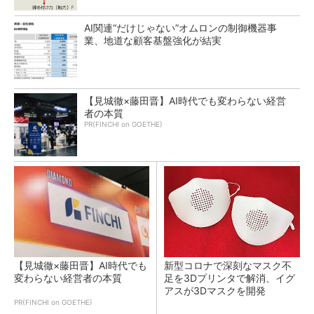
AI関連“だけじゃない”オムロンの制御機器事
業、地道な顧客基盤強化が結実
【見城徹×藤田晋】AI時代でも変わらない経営
者の本質
PR(FINCHI on GOETHE)
【見城徹×藤田晋】AI時代でも
新型コロナで深刻なマスク不
変わらない経営者の本質
足を3Dプリンタで解消、イグ
アスが3Dマスクを開発
PR(FINCHI on GOETHE)