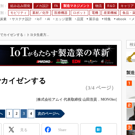
程別：
組み込み開発
メカ設計
製造マネジメント
物流
R＆D
キャリア
FA
業別：
モビリティ
素材／化学
医療機器
ロボット
電機
産業機械
食品・
炭素
サステナ設計
エッジ逆襲
品質
展示会
特集
メ
IoT
AI
ebook
伝承
組み込み開発
CEATEC
読者調査まとめ
編集後記
Tでカイゼンする：トヨタ生産方...
JIMTOF
保全
メカ設計
つながるクルマ
組込み/エッジ コンピューティング
ス
 AI
製造マネジメント
5G
展＆IoT/5Gソリューション展
VR／AR
FA
IIFES
モビリティ
フィールドサービス
国際ロボット展
素材／化学
FPGA
製造
ジャパンモビリティショー
でカイゼンする
組み込み画像技術
TECHNO-FRONTIER
（3/4 ページ）
組み込みモデリング
人テク展
[
株式会社アムイ 代表取締役 山田浩貢
，
MONOist
]
Windows Embedded
スマート工場EXPO
車載ソフト開発
EdgeTech+
へ
1
|
2
|
3
|
4
次のページへ
ISO26262
日本ものづくりワールド
無償設計ツール
見る
Share
AUTOMOTIVE WORLD