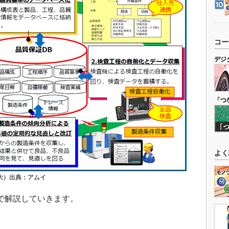
コー
デジ
「つ
よく
大）出典：アムイ
で解説していきます。