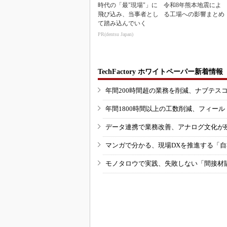
時代の「最"現場"」に
令和8年熊本地震によ
飛び込み、当事者とし
る工場への影響まとめ
て踏み込んでいく
PR(dentsu Japan)
TechFactory ホワイトペーパー新着情報
年間200時間超の業務を削減、ナブテス
年間1800時間以上の工数削減、フィー
データ連携で業務改善、アナログ文化が
マンガで分かる、現場DXを推進する「
モノタロウで実践、失敗しない「間接材