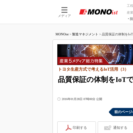
工
産
メディア
脱
つながる技術
AI×技術
MONOist
>
製造マネジメント
>
品質保証の体制をIo
つながる工場
AI×設備
つながるサービ
Physical
トヨタ生産方式で考えるIoT活用（3）
品質保証の体制をIoT
2016年01月28日 07時00分 公開
前のページ
印刷する
通知する