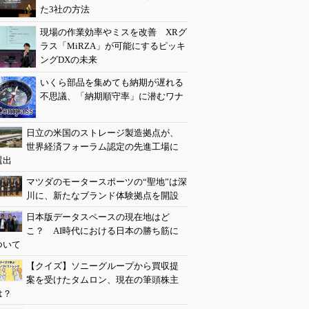
た3社の方法
現場の作業効率やミスを改善 XRグ
ラス「MiRZA」が可能にするピッキ
ングDXの未来
いくら部品を集めても納期が遅れる
不思議、「納期順守率」に潜むワナ
日立の米国のストレージ製造拠点が、
世界経済フォーラム認定の先進工場に
選出
マツダのモータースポーツの“聖地”は深
川に、新たなブランド体験拠点を開設
日本版データスペースの現在地はど
こ？ AI時代における日本の勝ち筋に
ついて
【クイズ】ソニーグループから買収提
案を受けたタムロン、現在の筆頭株主
は？