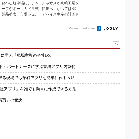
狭小な駐車場に、シャ
ルネサスが高崎工場を
ープがポールカメラ式
閉鎖へ、かつてはSiC
製品発表 市場シェア
デバイス生産の計画も
10％目指す
Recommended by
PR
コに学ぶ「現場主導の全社DX」
ルド・パートナーズに学ぶ業務アプリ内製化
残る現場でも業務アプリを簡単に作る方法
自社アプリ」を誰でも簡単に作成できる方法
購買」の秘訣