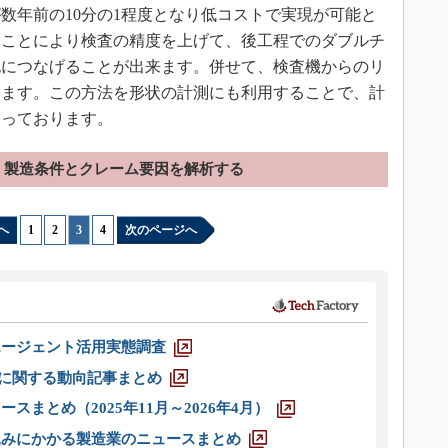
数年前の10分の1程度となり低コストで実現が可能と
ることにより検査の精度を上げて、後工程でのダブルチ
化につなげることが出来ます。併せて、検査機からのリ
ります。この方法を形状の計測にも利用することで、計
なっております。
製造条件とクレーム要因を解析する
へ
1
|
2
|
3
|
4
次のページへ
エージェント活用実態調査
O」に関する動向記事まとめ
スまとめ（2025年11月～2026年4月）
込みにかかる製造業のニュースまとめ