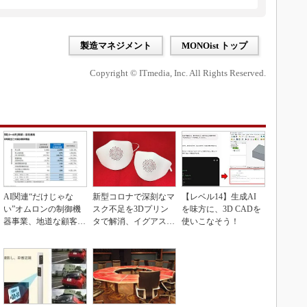
製造マネジメント
MONOist トップ
Copyright © ITmedia, Inc. All Rights Reserved.
AI関連“だけじゃな
新型コロナで深刻なマ
【レベル14】生成AI
い”オムロンの制御機
スク不足を3Dプリン
を味方に、3D CADを
器事業、地道な顧客基
タで解消、イグアスが
使いこなそう！
盤強化が結実
3Dマスクを開発