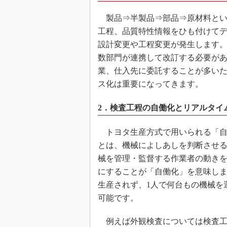
製品⇒半製品⇒部品⇒原材料とい
工程、品質特性情報をひも付けて
設計変更や工程変更が発生します
数部門が連携して改訂する必要が
業、仕入先に委託することが多い
ス化は重要になってきます。
2．検査工程の自働化とリアルタイ
トヨタ生産方式で用いられる「自
とは、機械によしあしを判断させ
械を管理・監督する作業者の動き
にすることが「自働化」を意味し
生産されず、1人で何台もの機械を
可能です。
例えば外観検査については検査工