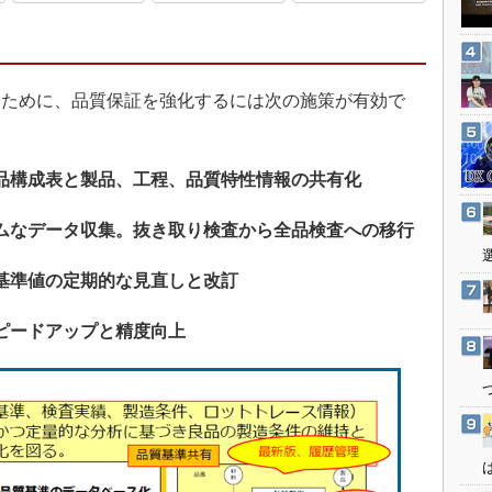
3Dプリンタ
産業オープンネット展
デジタルツインとCAE
S＆OP
ために、品質保証を強化するには次の施策が有効で
インダストリー4.0
イノベーション
製造業ビッグデータ
品構成表と製品、工程、品質特性情報の共有化
メイドインジャパン
ムなデータ収集。抜き取り検査から全品検査への移行
植物工場
基準値の定期的な見直しと改訂
知財マネジメント
海外生産
ピードアップと精度向上
グローバル設計・開発
制御セキュリティ
新型コロナへの対応