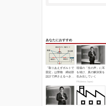
あなたにおすすめ
「取りあえずボルトで
現場の「生の声」に耳
固定」は禁物 締結部
を傾け、真の解決策を
設計で押さえるべき基
生み出していく
本
PR(dentsu Japan)