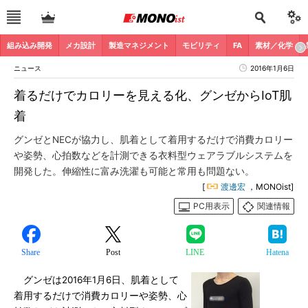
組み込み開発
メカ設計
製造マネジメント
モビリティ
FA
素材／化学
ニュース
2016年1月6日
着るだけでカロリーを見える化、グンゼからIoT肌
着
グンゼとNECが協力し、肌着として着用するだけで消費カロリー
や姿勢、心拍数などを計測できる衣料型ウェアラブルシステムを
開発した。伸縮性に富み洗濯も可能と常用も問題ない。
[
渡邊宏
，MONOist]
PC用表示
関連情報
Share
Post
LINE
Hatena
グンゼは2016年1月6日、肌着として
着用するだけで消費カロリーや姿勢、心