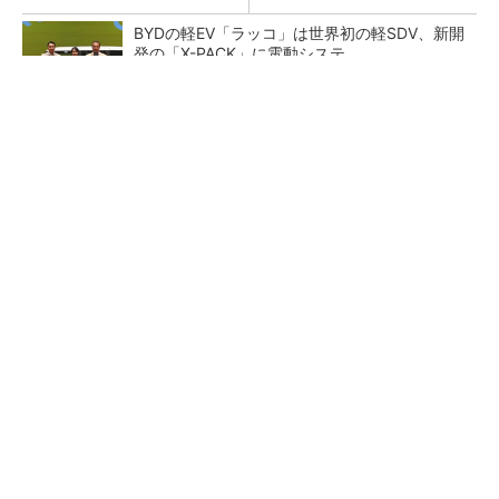
BYDの軽EV「ラッコ」は世界初の軽SDV、新開
発の「X-PACK」に電動システ...
ペロブスカイト太陽電池の量産に有効なイン
ク、従来比で1.5倍の性能向上
【レベル14】生成AIを味方に、3D CADを使い
こなそう！