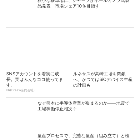
狭小な駐車場に、シャープがポールカメラ式製
品発表 市場シェア10％目指す
SNSアカウントを着実に成
ルネサスが高崎工場を閉鎖
長。実はみんなココ使ってま
へ、かつてはSiCデバイス生産
す。
の計画も
PR(Dreaw合同会社)
なぜ熊本に半導体産業が集まるのか――地震で
工場稼働停止相次ぐ
量産プロセスで、完璧な量産（組み立て）と検