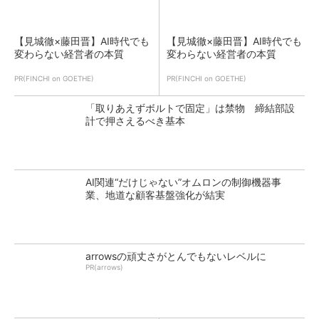
【見城徹×藤田晋】AI時代でも
【見城徹×藤田晋】AI時代でも
変わらない経営者の本質
変わらない経営者の本質
PR(FINCHI on GOETHE)
PR(FINCHI on GOETHE)
「取りあえずボルトで固定」は禁物 締結部設
計で押さえるべき基本
AI関連“だけじゃない”オムロンの制御機器事
業、地道な顧客基盤強化が結実
arrowsの頑丈さがとんでもないレベルに
PR(arrows)