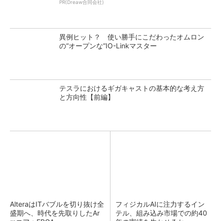
PR(Dreaw合同会社)
異例ヒット？ 使い勝手にこだわったオムロン
の“オープンな”IO-Linkマスター
テスラにおけるギガキャストの基本的な考え方
と方向性【前編】
AlteraはITバブルを切り抜け全
フィジカルAIに注力するイン
盛期へ、時代を先取りしたAr
テル、組み込み市場での約40