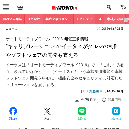
組み込み開発
メカ設計
製造マネジメント
モビリティ
FA
素材／化学
ニュース
2015年12月25日
オートモーティブワールド2016 開催直前情報
“キャリブレーション”のイータスがクルマの制御
やソフトウェアの開発も支える
イータスは「オートモーティブワールド2016」で、「これまで紹
介しきれていなかった」（イータス）という車載制御機能や車載
ソフトウェア開発を中心に、機能安全やセキュリティに対応した
ソリューションを展示する。
[
齊藤由希
，MONOist]
PC用表示
関連情報
Share
Post
LINE
Hatena