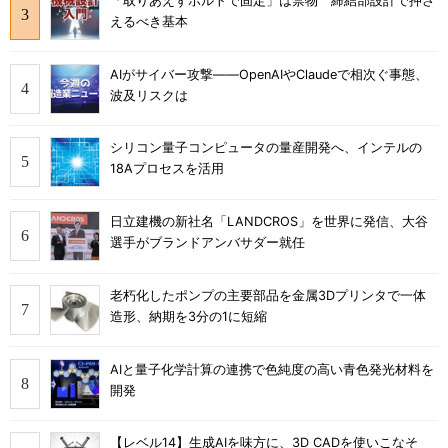
「取りあえずボルトで固定」は禁物 締結部設計で押さ
えるべき基本
AIがサイバー攻撃――OpenAIやClaudeで相次ぐ事態、
波及リスクは
シリコン量子コンピュータの量産開発へ、インテルの
18Aプロセスを活用
日立建機の新社名「LANDCROS」を世界に発信、大谷
選手がブランドアンバサダー就任
老朽化したポンプの主要部品を金属3Dプリンタで一体
造形、納期を3分の1に短縮
AIと量子化学計算の連携で色純度の高い青色発光材料を
開発
【レベル14】生成AIを味方に、3D CADを使いこなそ