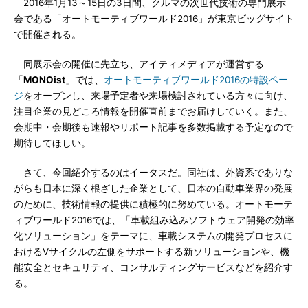
2016年1月13～15日の3日間、クルマの次世代技術の専門展示
会である「オートモーティブワールド2016」が東京ビッグサイト
で開催される。
同展示会の開催に先立ち、アイティメディアが運営する
「
MONOist
」では、
オートモーティブワールド2016の特設ペー
ジ
をオープンし、来場予定者や来場検討されている方々に向け、
注目企業の見どころ情報を開催直前までお届けしていく。また、
会期中・会期後も速報やリポート記事を多数掲載する予定なので
期待してほしい。
さて、今回紹介するのはイータスだ。同社は、外資系でありな
がらも日本に深く根ざした企業として、日本の自動車業界の発展
のために、技術情報の提供に積極的に努めている。オートモーテ
ィブワールド2016では、「車載組み込みソフトウェア開発の効率
化ソリューション」をテーマに、車載システムの開発プロセスに
おけるVサイクルの左側をサポートする新ソリューションや、機
能安全とセキュリティ、コンサルティングサービスなどを紹介す
る。