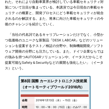
れた。それにより自動車業界が検討している車載セキュリティ対
策について注目が集まっている。本講演では今日現在の車載セキ
ュリティの概要と、開発プロセスにどう車載セキュリティが統合
されるのか解説する。また、将来に向けた車載セキュリティの今
後のチャレンジを紹介していく。
「当社の代名詞であるキャリブレーションだけでなく、小型か
つ低価格のユニークな新製品『DESK LABCAR』などのソリュー
ションを提案するテスト／検証の分野や、制御機能開発／ソフト
ウェア開発の分野にも注力している。また、ドイツ企業ならでは
の強みを持つAUTOSARソリューションや、イータスだからこそ
提案可能なSafety＆Securityなどの展開も強化したい」（イータ
ス）という。
第8回 国際 カーエレクトロニクス技術展
（オートモーティブワールド2016内）
会期
2016年1月13日（水）～15日（金）
時間
10：00～18：00（15日（金）のみ17：00