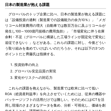
日本の製造業が抱える課題
グローバルのトップ企業に比べ、日本の製造業が抱える課題に
は「設備投資の過剰（製造業での設備能力の余力10％）」「メガ
リコール対策費用の増大（自動車では数百万台に及ぶリコールが
発生し100～1000億円規模の費用負担）」「市場変化に伴う在庫
余剰・不足（グローバルに構築した工場ラインが固定化で変化に
追従できない）」などがある。これらの課題に対し、今後どうい
う取り組みを進めていけばいいのだろうか。それは以下の3つの
ポイントだと齊藤氏は指摘する。
投資効率の向上
グローバル安定品質の実現
変化やリスクへの対応力
これらの課題を抱えながら、製造業では欧米に比べて低い
ROA（総資産利益率）を向上させていくためには、従来の機器や
パッケージソフトの活用だけでは難しい。そのためにはICTを活
用し現場のさまざまなデータを集め、分析・可視化し、価値を創