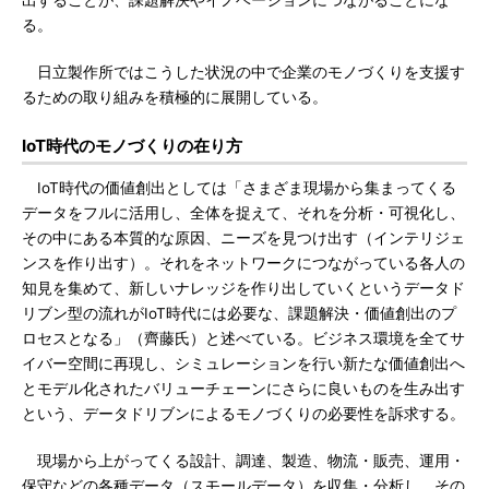
出することが、課題解決やイノベーションにつながることにな
る。
日立製作所ではこうした状況の中で企業のモノづくりを支援す
るための取り組みを積極的に展開している。
IoT時代のモノづくりの在り方
IoT時代の価値創出としては「さまざま現場から集まってくる
データをフルに活用し、全体を捉えて、それを分析・可視化し、
その中にある本質的な原因、ニーズを見つけ出す（インテリジェ
ンスを作り出す）。それをネットワークにつながっている各人の
知見を集めて、新しいナレッジを作り出していくというデータド
リブン型の流れがIoT時代には必要な、課題解決・価値創出のプ
ロセスとなる」（齊藤氏）と述べている。ビジネス環境を全てサ
イバー空間に再現し、シミュレーションを行い新たな価値創出へ
とモデル化されたバリューチェーンにさらに良いものを生み出す
という、データドリブンによるモノづくりの必要性を訴求する。
現場から上がってくる設計、調達、製造、物流・販売、運用・
保守などの各種データ（スモールデータ）を収集・分析し、その