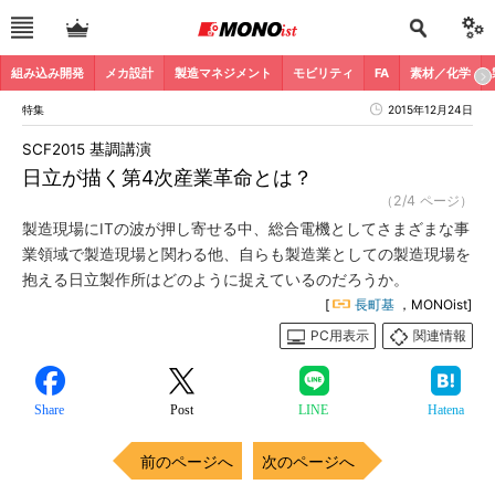
組み込み開発
メカ設計
製造マネジメント
モビリティ
FA
素材／化学
特集
2015年12月24日
SCF2015 基調講演
日立が描く第4次産業革命とは？
（2/4 ページ）
製造現場にITの波が押し寄せる中、総合電機としてさまざまな事
業領域で製造現場と関わる他、自らも製造業としての製造現場を
抱える日立製作所はどのように捉えているのだろうか。
[
長町基
，MONOist]
PC用表示
関連情報
Share
Post
LINE
Hatena
前のページへ
次のページへ