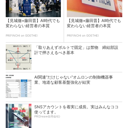
【見城徹×藤田晋】AI時代でも
【見城徹×藤田晋】AI時代でも
変わらない経営者の本質
変わらない経営者の本質
PR(FINCHI on GOETHE)
PR(FINCHI on GOETHE)
「取りあえずボルトで固定」は禁物 締結部設
計で押さえるべき基本
AI関連“だけじゃない”オムロンの制御機器事
業、地道な顧客基盤強化が結実
SNSアカウントを着実に成長。実はみんなココ
使ってます。
PR(Dreaw合同会社)