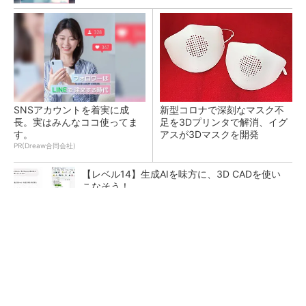
SNSアカウントを着実に成
新型コロナで深刻なマスク不
長。実はみんなココ使ってま
足を3Dプリンタで解消、イグ
す。
アスが3Dマスクを開発
PR(Dreaw合同会社)
【レベル14】生成AIを味方に、3D CADを使い
こなそう！
令和8年熊本地震による工場への影響まとめ