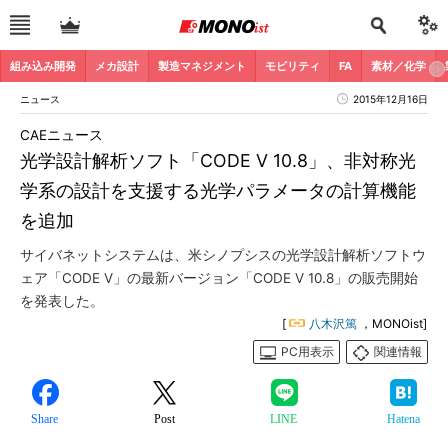
組み込み開発
メカ設計
製造マネジメント
モビリティ
FA
素材／化学
ニュース
2015年12月16日
CAEニュース
光学設計解析ソフト「CODE V 10.8」、非対称光
学系の設計を支援する光学パラメータの計算機能
を追加
サイバネットシステムは、米シノプシスの光学設計解析ソフトウ
ェア「CODE V」の最新バージョン「CODE V 10.8」の販売開始
を発表した。
[
八木沢篤
，MONOist]
PC用表示
関連情報
Share
Post
LINE
Hatena