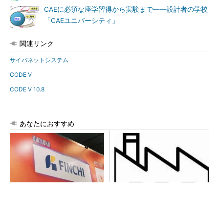
CAEに必須な座学習得から実験まで――設計者の学校
「CAEユニバーシティ」
関連リンク
サイバネットシステム
CODE V
CODE V 10.8
あなたにおすすめ
【見城徹×藤田晋】AI時代でも
令和8年熊本地震による工場へ
変わらない経営者の本質
の影響まとめ