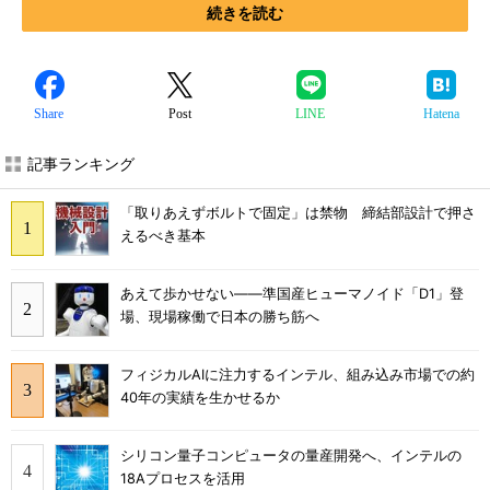
続きを読む
Share
Post
LINE
Hatena
記事ランキング
「取りあえずボルトで固定」は禁物 締結部設計で押さ
えるべき基本
あえて歩かせない――準国産ヒューマノイド「D1」登
場、現場稼働で日本の勝ち筋へ
フィジカルAIに注力するインテル、組み込み市場での約
40年の実績を生かせるか
シリコン量子コンピュータの量産開発へ、インテルの
18Aプロセスを活用