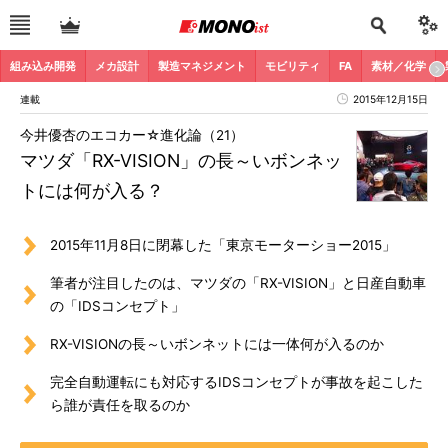
組み込み開発
メカ設計
製造マネジメント
モビリティ
FA
素材／化学
連載
2015年12月15日
今井優杏のエコカー☆進化論（21）
マツダ「RX-VISION」の長～いボンネッ
トには何が入る？
2015年11月8日に閉幕した「東京モーターショー2015」
筆者が注目したのは、マツダの「RX-VISION」と日産自動車
の「IDSコンセプト」
RX-VISIONの長～いボンネットには一体何が入るのか
完全自動運転にも対応するIDSコンセプトが事故を起こした
ら誰が責任を取るのか