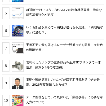
AI関連“だけじゃない”オムロンの制御機器事業、地道な
顧客基盤強化が結実
いくら部品を集めても納期が遅れる不思議、「納期順守
率」に潜むワナ
手術不要で音を届けるレーザー照射技術を開発、次世代
の難聴治療に
老朽化したポンプの主要部品を金属3Dプリンタで一体
造形、納期を3分の1に短縮
電動化戦略見直しのホンダが四半期営業利益で過去最
高、2026年度業績も上方修正
データ整理をしていて気付いた「業務改善」に必要な考
え方について