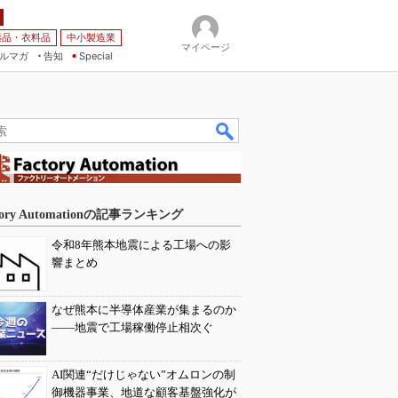
薬品・衣料品
中小製造業
マイページ
ルマガ
告知
Special
tory Automationの記事ランキング
令和8年熊本地震による工場への影
響まとめ
なぜ熊本に半導体産業が集まるのか
――地震で工場稼働停止相次ぐ
AI関連“だけじゃない”オムロンの制
御機器事業、地道な顧客基盤強化が