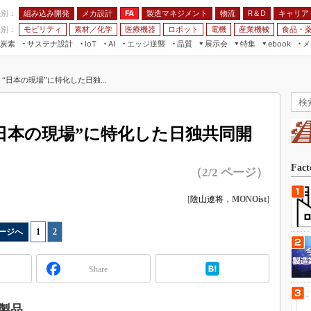
程別：
組み込み開発
メカ設計
製造マネジメント
物流
R＆D
キャリア
FA
業別：
モビリティ
素材／化学
医療機器
ロボット
電機
産業機械
食品・
炭素
サステナ設計
エッジ逆襲
品質
展示会
特集
メ
IoT
AI
ebook
伝承
組み込み開発
CEATEC
読者調査まとめ
編集後記
? “日本の現場”に特化した日独...
JIMTOF
保全
メカ設計
つながるクルマ
組込み/エッジ コンピューティング
ス
 AI
製造マネジメント
5G
展＆IoT/5Gソリューション展
VR／AR
FA
 “日本の現場”に特化した日独共同開
IIFES
モビリティ
フィールドサービス
国際ロボット展
素材／化学
FPGA
Fac
（2/2 ページ）
ジャパンモビリティショー
組み込み画像技術
TECHNO-FRONTIER
[
陰山遼将
，
MONOist
]
組み込みモデリング
人テク展
Windows Embedded
ージへ
1
|
2
スマート工場EXPO
車載ソフト開発
EdgeTech+
Share
ISO26262
日本ものづくりワールド
無償設計ツール
AUTOMOTIVE WORLD
製品