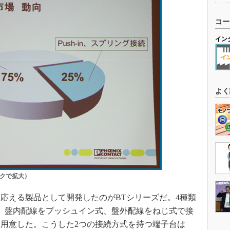
コー
イン
よく
クで拡大）
える製品として開発したのがBTシリーズだ。4種類
、盤内配線をプッシュイン式、盤外配線をねじ式で接
用意した。こうした2つの接続方式を持つ端子台は