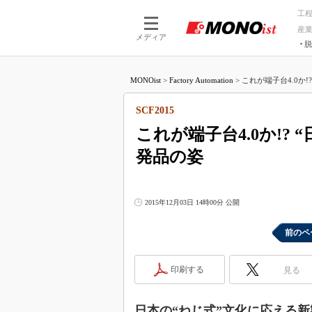
工
産
メディア
脱
つながる技術
AI×技術
MONOist
>
Factory Automation
>
これが端子台4.0か!
つながる工場
AI×設備
つながるサービ
Physical
SCF2015
これが端子台4.0か!?
発品の姿
2015年12月03日 14時00分 公開
前のペ
印刷する
見る
日本の“ねじ式”文化に応える新