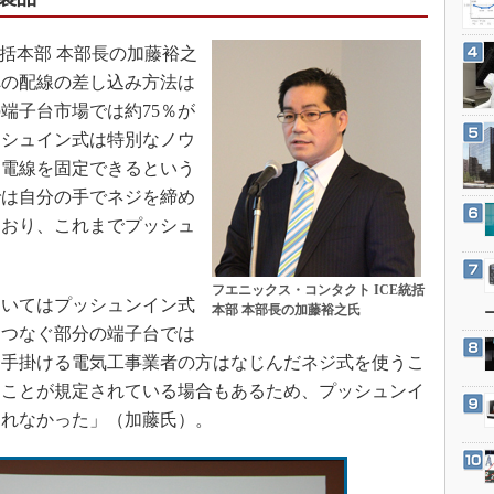
3Dプリンタ
産業オープンネット展
デジタルツインとCAE
括本部 本部長の加藤裕之
S＆OP
への配線の差し込み方法は
端子台市場では約75％が
インダストリー4.0
ッシュイン式は特別なノウ
イノベーション
に電線を固定できるという
製造業ビッグデータ
では自分の手でネジを締め
メイドインジャパン
ており、これまでプッシュ
植物工場
知財マネジメント
フエニックス・コンタクト ICE統括
いてはプッシュンイン式
本部 本部長の加藤裕之氏
海外生産
をつなぐ部分の端子台では
グローバル設計・開発
を手掛ける電気工事業者の方はなじんだネジ式を使うこ
制御セキュリティ
』ことが規定されている場合もあるため、プッシュンイ
新型コロナへの対応
られなかった」（加藤氏）。