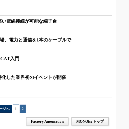
高い電線接続が可能な端子台
が登場、電力と通信を1本のケーブルで
rCAT入門
特化した業界初のイベントが開催
ージへ
1
|
2
Factory Automation
MONOist トップ