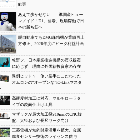
結実
あえて歩かせない――準国産ヒュー
マノイド「D1」登場、現場稼働で日
本の勝ち筋へ
脱自動車でもDMG森精機が業績再上
方修正、2028年度にピーク利益計画
牧野フ、日本産業推進機構の買収提案
に応じず 理由に外国籍投資家の存在
異例ヒット？ 使い勝手にこだわった
オムロンの“オープンな”IO-Linkマスタ
ー
高硬度材加工に対応、マルチローラタ
イプの鏡面仕上げ工具
マザックが最大加工径910mmのCNC旋
盤、大径および長尺ワーク向け
三菱電機が知的財産活用を拡大、金属
腐食センサー技術のライセンス供与