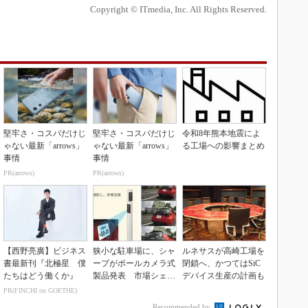
Copyright © ITmedia, Inc. All Rights Reserved.
堅牢さ・コスパだけじ
堅牢さ・コスパだけじ
令和8年熊本地震によ
ゃない最新「arrows」
ゃない最新「arrows」
る工場への影響まとめ
事情
事情
PR(arrows)
PR(arrows)
【西野亮廣】ビジネス
狭小な駐車場に、シャ
ルネサスが高崎工場を
書最新刊『北極星 僕
ープがポールカメラ式
閉鎖へ、かつてはSiC
たちはどう働くか』
製品発表 市場シェア
デバイス生産の計画も
10％目指す
PR(FINCHI on GOETHE)
Recommended by