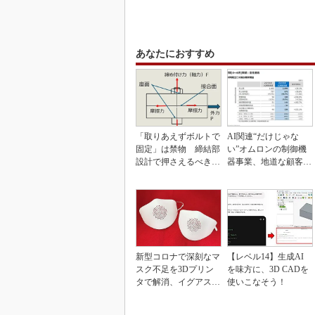
あなたにおすすめ
「取りあえずボルトで
AI関連“だけじゃな
固定」は禁物 締結部
い”オムロンの制御機
設計で押さえるべき基
器事業、地道な顧客基
本
盤強化が結実
新型コロナで深刻なマ
【レベル14】生成AI
スク不足を3Dプリン
を味方に、3D CADを
タで解消、イグアスが
使いこなそう！
3Dマスクを開発