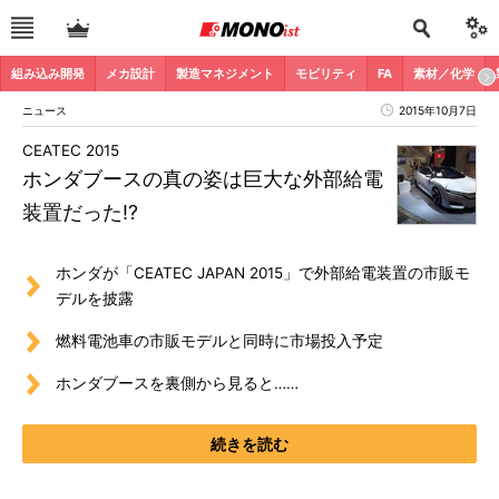
組み込み開発
メカ設計
製造マネジメント
モビリティ
FA
素材／化学
ニュース
2015年10月7日
CEATEC 2015
ホンダブースの真の姿は巨大な外部給電
装置だった!?
ホンダが「CEATEC JAPAN 2015」で外部給電装置の市販モ
デルを披露
燃料電池車の市販モデルと同時に市場投入予定
ホンダブースを裏側から見ると……
続きを読む