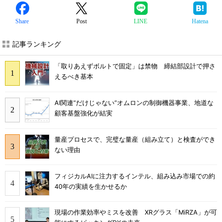
Share
Post
LINE
Hatena
記事ランキング
「取りあえずボルトで固定」は禁物 締結部設計で押さ
えるべき基本
AI関連“だけじゃない”オムロンの制御機器事業、地道な
顧客基盤強化が結実
量産プロセスで、完璧な量産（組み立て）と検査ができ
ない理由
フィジカルAIに注力するインテル、組み込み市場での約
40年の実績を生かせるか
現場の作業効率やミスを改善 XRグラス「MiRZA」が可