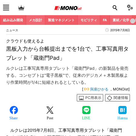
組み込み開発
メカ設計
製造マネジメント
モビリティ
FA
素材／化学
ニュース
2015年7月8日
クラウドも使えるよ
黒板入力から台帳提出までを1台で、工事写真用タ
ブレット「蔵衛門Pad」
ルクレは工事写真専用タブレット「蔵衛門Pad」の新製品を発売
する。コンセプトは"電子黒板"で、従来のデジカメ＋木製黒板よ
り作業時間が1/4に短縮されるとしている。
[
與座ひかる
，MONOist]
PC用表示
関連情報
Share
Post
LINE
Hatena
ルクレは2015年7月8日、工事写真専用タブレット「蔵衛門