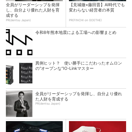
全員がリーダーシップを発揮
【見城徹×藤田晋】AI時代でも
し、自分より優れた人財を育
変わらない経営者の本質
成する
PR(dentsu Japan)
PR(FINCHI on GOETHE)
令和8年熊本地震による工場への影響まとめ
異例ヒット？ 使い勝手にこだわったオムロン
の“オープンな”IO-Linkマスター
全員がリーダーシップを発揮し、自分より優れ
た人財を育成する
PR(dentsu Japan)