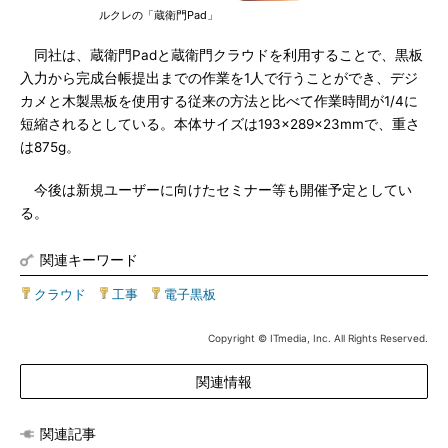
ルクレの「蔵衛門Pad」
同社は、蔵衛門Padと蔵衛門クラウドを利用することで、黒板
入力から完成台帳提出までの作業を1人で行うことができ、デジ
カメと木製黒板を使用する従来の方法と比べて作業時間が1/4に
短縮されるとしている。本体サイズは193×289×23mmで、重さ
は875g。
今後は新規ユーザーに向けたセミナー等も開催予定としてい
る。
関連キーワード
クラウド
|
工事
|
電子黒板
Copyright © ITmedia, Inc. All Rights Reserved.
関連情報
関連記事