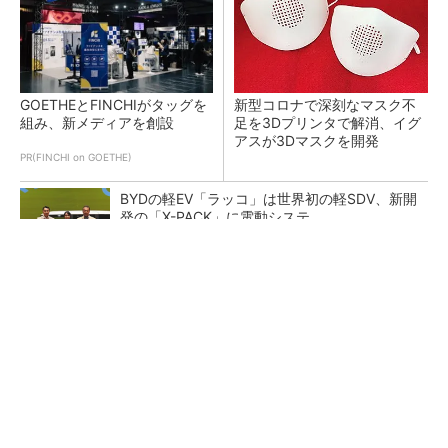
GOETHEとFINCHIがタッグを
新型コロナで深刻なマスク不
組み、新メディアを創設
足を3Dプリンタで解消、イグ
アスが3Dマスクを開発
PR(FINCHI on GOETHE)
BYDの軽EV「ラッコ」は世界初の軽SDV、新開
発の「X-PACK」に電動システ...
ペロブスカイト太陽電池の量産に有効なイン
ク、従来比で1.5倍の性能向上
【レベル14】生成AIを味方に、3D CADを使い
こなそう！